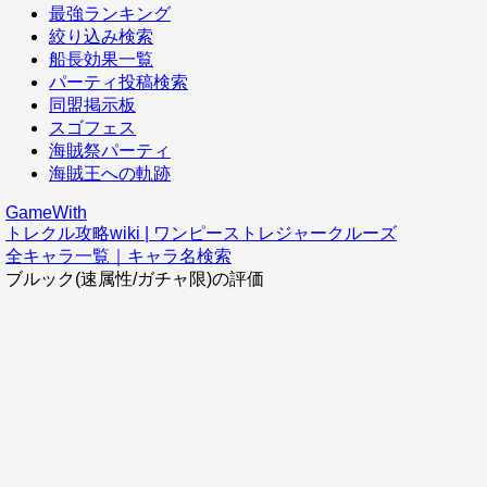
最強ランキング
絞り込み検索
船長効果一覧
パーティ投稿検索
同盟掲示板
スゴフェス
海賊祭パーティ
海賊王への軌跡
GameWith
トレクル攻略wiki | ワンピーストレジャークルーズ
全キャラ一覧｜キャラ名検索
ブルック(速属性/ガチャ限)の評価