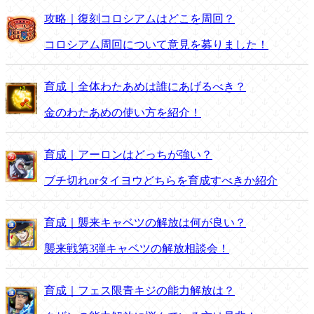
攻略｜復刻コロシアムはどこを周回？
コロシアム周回について意見を募りました！
育成｜全体わたあめは誰にあげるべき？
金のわたあめの使い方を紹介！
育成｜アーロンはどっちが強い？
ブチ切れorタイヨウどちらを育成すべきか紹介
育成｜襲来キャベツの解放は何が良い？
襲来戦第3弾キャベツの解放相談会！
育成｜フェス限青キジの能力解放は？