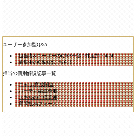
ユーザー参加型Q&A
担当者&ユーザーのQ&A一覧
1件追加：4/24
募集中のQ&Aはこちら！
担当の個別解説記事一覧
キャラ/育成関連
パーティ編成全般
スキルの仕様関連
質問投稿フォーム