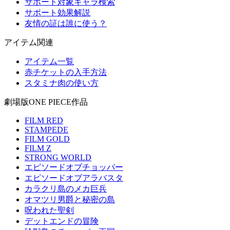
サポート対象キャラ検索
サポート効果解説
友情の証は誰に使う？
アイテム関連
アイテム一覧
赤チケットの入手方法
スタミナ肉の使い方
劇場版ONE PIECE作品
FILM RED
STAMPEDE
FILM GOLD
FILM Z
STRONG WORLD
エピソードオブチョッパー
エピソードオブアラバスタ
カラクリ島のメカ巨兵
オマツリ男爵と秘密の島
呪われた聖剣
デットエンドの冒険