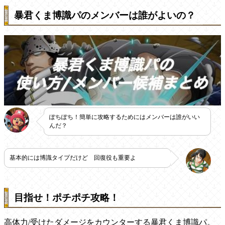
暴君くま博識パのメンバーは誰がよいの？
ぽちぽち！簡単に攻略するためにはメンバーは誰がいい
んだ？
基本的には博識タイプだけど 回復役も重要よ
目指せ！ポチポチ攻略！
高体力/受けたダメージをカウンターする暴君くま博識パ。