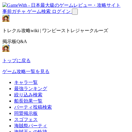
事前ガチャ
ゲーム検索
ログイン
トレクル攻略wiki | ワンピーストレジャークルーズ
掲示板Q&A
トップに戻る
ゲーム攻略一覧を見る
キャラ一覧
最強ランキング
絞り込み検索
船長効果一覧
パーティ投稿検索
同盟掲示板
スゴフェス
海賊祭パーティ
海賊王への軌跡