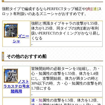
強靭タイプで編成するならPERFECTタップ補正や
[肉]
[連]
ス
ロット有利扱いのあるズニーシャがおすすめです。
強靭と博識タイプキャラの攻撃が1.55倍、
体力が1.25倍、同タイプの[肉][連]が有利
扱いPERFECTのタイミングがかなり易し
ズニー
くなる
シャ
-
その他のおすすめ船
冒険開始時の必殺ターンを1短縮し、力・
心・知属性の攻撃を1.55倍、体力を1.4倍
にし、攻撃開始前、体力が満タンの時と
ノスト
30%以下の時、力・心・知属性の攻撃を約
ラカステロ号水
1.7倍にする
陸両用
-
速
・
知
属性の攻撃を1.5倍、体力を1.2倍、