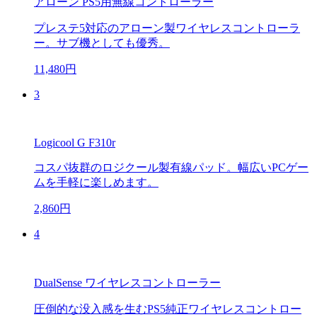
アローン PS5用無線コントローラー
プレステ5対応のアローン製ワイヤレスコントローラ
ー。サブ機としても優秀。
11,480円
3
Logicool G F310r
コスパ抜群のロジクール製有線パッド。幅広いPCゲー
ムを手軽に楽しめます。
2,860円
4
DualSense ワイヤレスコントローラー
圧倒的な没入感を生むPS5純正ワイヤレスコントロー