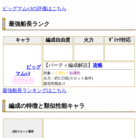
ビッグマムv3の評価はこちら
最強船長ランク
キャラ
編成自由度
火力
ｷﾞﾐｯｸ対応
【パーティ編成解説】
攻略
ビッグ
マムv3
対象：
心属性
・
知属性
火力：
約5.25倍(スロット条件)
スゴフェス
超化性能あり
最強船長ランキングはこちら
編成の特徴と類似性能キャラ
[肉]スロット運用