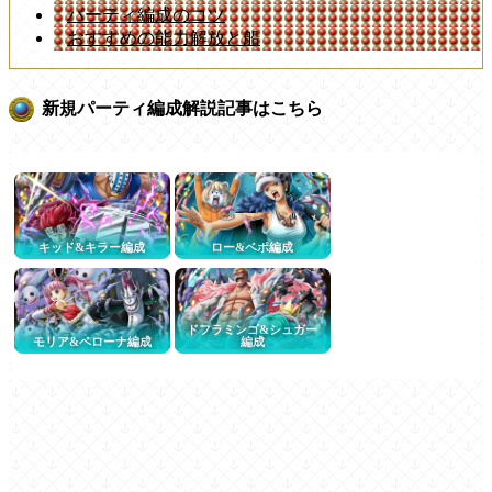
パーティ編成のコツ
おすすめの能力解放と船
新規パーティ編成解説記事はこちら
キッド&キラー編成
ロー&ベポ編成
ドフラミンゴ&シュガー
モリア&ペローナ編成
編成