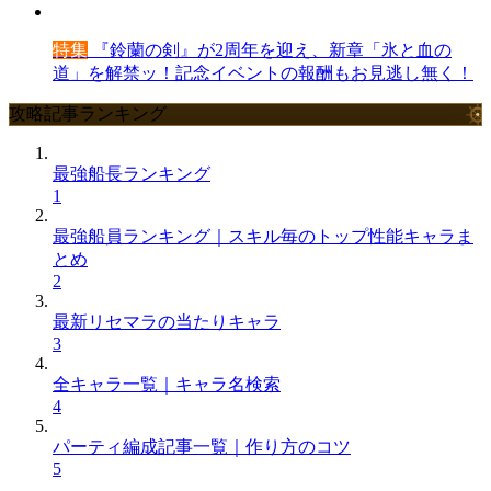
特集
『鈴蘭の剣』が2周年を迎え、新章「氷と血の
道」を解禁ッ！記念イベントの報酬もお見逃し無く！
攻略記事ランキング
最強船長ランキング
1
最強船員ランキング｜スキル毎のトップ性能キャラま
とめ
2
最新リセマラの当たりキャラ
3
全キャラ一覧｜キャラ名検索
4
パーティ編成記事一覧｜作り方のコツ
5