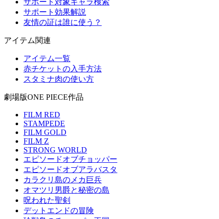
サポート対象キャラ検索
サポート効果解説
友情の証は誰に使う？
アイテム関連
アイテム一覧
赤チケットの入手方法
スタミナ肉の使い方
劇場版ONE PIECE作品
FILM RED
STAMPEDE
FILM GOLD
FILM Z
STRONG WORLD
エピソードオブチョッパー
エピソードオブアラバスタ
カラクリ島のメカ巨兵
オマツリ男爵と秘密の島
呪われた聖剣
デットエンドの冒険