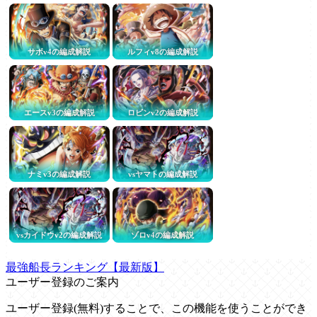
サボv4の編成解説
ルフィv8の編成解説
エースv3の編成解説
ロビンv2の編成解説
ナミv3の編成解説
vsヤマトの編成解説
vsカイドウv2の編成解説
ゾロv4の編成解説
最強船長ランキング【最新版】
ユーザー登録のご案内
ユーザー登録(無料)することで、この機能を使うことができ