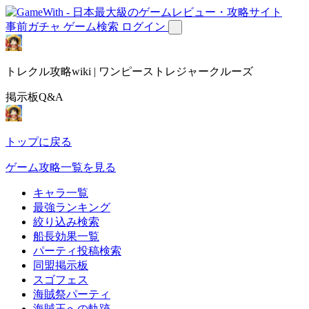
事前ガチャ
ゲーム検索
ログイン
トレクル攻略wiki | ワンピーストレジャークルーズ
掲示板Q&A
トップに戻る
ゲーム攻略一覧を見る
キャラ一覧
最強ランキング
絞り込み検索
船長効果一覧
パーティ投稿検索
同盟掲示板
スゴフェス
海賊祭パーティ
海賊王への軌跡