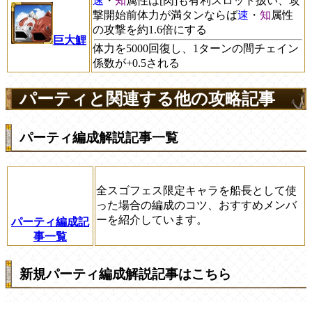
速
・
知
属性は[肉]も有利スロット扱い、攻
撃開始前体力が満タンならば
速
・
知
属性
の攻撃を約1.6倍にする
巨大鯉
体力を5000回復し、1ターンの間チェイン
係数が+0.5される
パーティと関連する他の攻略記事
パーティ編成解説記事一覧
全スゴフェス限定キャラを船長として使
った場合の編成のコツ、おすすめメンバ
ーを紹介しています。
パーティ編成記
事一覧
新規パーティ編成解説記事はこちら