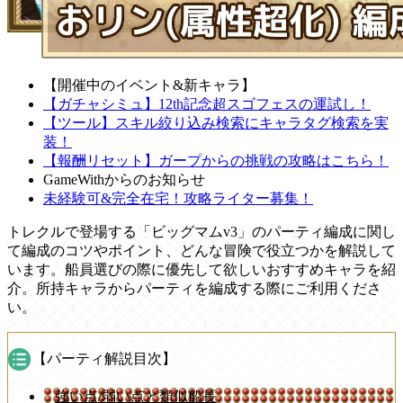
【開催中のイベント&新キャラ】
【ガチャシミュ】12th記念超スゴフェスの運試し！
【ツール】スキル絞り込み検索にキャラタグ検索を実
装！
【報酬リセット】ガープからの挑戦の攻略はこちら！
GameWithからのお知らせ
未経験可&完全在宅！攻略ライター募集！
トレクルで登場する「ビッグマムv3」のパーティ編成に関し
て編成のコツやポイント、どんな冒険で役立つかを解説して
います。船員選びの際に優先して欲しいおすすめキャラを紹
介。所持キャラからパーティを編成する際にご利用くださ
い。
【パーティ解説目次】
強い点/弱い点と類似船長