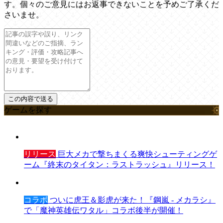
す。個々のご意見にはお返事できないことを予めご了承くだ
さいませ。
ゲームを探す
リリース
巨大メカで撃ちまくる爽快シューティングゲ
ーム『終末のタイタン：ラストラッシュ』リリース！
コラボ
ついに虎王＆影虎が来た！『鋼嵐 - メカラシ』
で「魔神英雄伝ワタル」コラボ後半が開催！