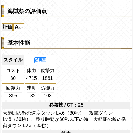
海賊祭の評価点
評価
A
基本性能
スタイル
妨害型
コスト
体力
攻撃力
30
4715
1861
回復力
速度
防御力
395
132
103
必殺技 / CT：25
大範囲の敵の速度ダウン Lv.6（30秒）、攻撃ダウン
Lv.6（30秒）、残り時間が30秒以下の時、大範囲の敵の防
御ダウン Lv.3（30秒）