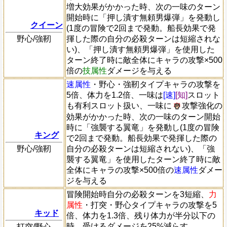
増大効果がかかった時、次の一味のターン
開始時に「押し潰す無頼男爆弾」を発動し
クイーン
(1度の冒険で2回まで発動。船長効果で発
野心/強靭
揮した際の自分の必殺ターンは短縮されな
い)、「押し潰す無頼男爆弾」を使用した
ターン終了時に敵全体にキャラの攻撃×500
倍の
技属性
ダメージを与える
速属性
・野心・強靭タイプキャラの攻撃を
5倍、体力を1.2倍、一味は
[速]
[知]
スロット
も有利スロット扱い、一味に
攻撃強化の
効果がかかった時、次の一味のターン開始
時に「強襲する翼竜」を発動し(1度の冒険
キング
で2回まで発動。船長効果で発揮した際の
野心/強靭
自分の必殺ターンは短縮されない)、「強
襲する翼竜」を使用したターン終了時に敵
全体にキャラの攻撃×500倍の
速属性
ダメー
ジを与える
冒険開始時自分の必殺ターンを3短縮、
力
属性
・打突・野心タイプキャラの攻撃を5
キッド
倍、体力を1.3倍、残り体力が半分以下の
時、受けるダメージを25%減らす
打突/野心