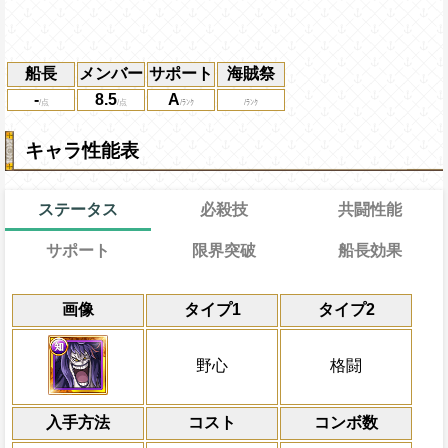
船長
メンバー
サポート
海賊祭
-
8.5
A
キャラ性能表
ステータス
必殺技
共闘性能
サポート
限界突破
船長効果
能
通常
18→13ターン
共闘性能
通常時
効果
限界突破
画像
タイプ1
タイプ2
習得する効果
力
冒険中1回限り、サポート対象キャラが必
野心と格闘タイプキャラの攻撃を2.5倍、体
冒険開始時の必殺ター
通常時
の封じ状態を1ターン回復し、1ターンの
し、同タイプキャラは
属性
[知]
キャラの攻撃を6倍
スロットも有利
一味の基礎攻撃+60
一味にかかっている封じ状態を3ターン回
船長効果
野心
格闘
にダメージ量が増える毒状態の敵に与えるダ
なる
にし、他の属性キャラの
状態を回復、船長が
心
・
知
属性の時、敵
倍になる
一味は痺れを1ターン回復する
倍、体力を1.25倍にす
し、1ターンの間一味のスロットの影響を1
Lv上限突破
入手方法
力
・
技
コスト
・
速
属性の時、1ターンの間毒・猛
ターン数：8
コンボ数
対象
スロット封じを完全に回復する
ージ量が増える毒状態の敵に与えるダメー