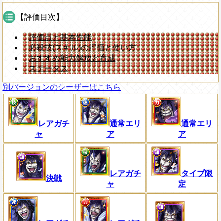
【評価目次】
評価点と基本性能
必殺技(スキル)の評価と使い方
おすすめ能力解放と育成
ステータス
別バージョンのシーザーはこちら
レアガチ
通常エリ
通常エリ
ャ
ア
ア
レアガチ
タイプ限
決戦
ャ
定