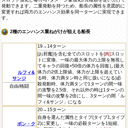
発動できます。二重発動を持つため、船長の属性を意図的に
変更すれば両方のエンハンス効果を同一ターンに実現できま
す。
2種のエンハンス重ねがけが狙える船長
19→14ターン
[お邪魔]を含む全てのスロットを
[肉]
スロッ
トに変換、一味の最大体力の上限を無視し
てキャラの回復×50倍の体力を回復し(最大
体力の2倍上限値。体力が上限を超えてい
ルフィ&
る時、体力満タン時と同じ扱いになる)必
サンジ
殺発動時、体力満タンで1ターンの間一味
自由/格闘
の攻撃を2.5倍、それ以外の時は1ターンの
間一味の攻撃を2倍にし、3ターンの間「ル
フィ&サンジ」になる
20→15ターン
自身を選んだ属性とタイプ(タイプ1,タイプ
2)に変更し、一味の必殺ターンを1短縮、
ボン・ク