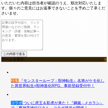
いただいた内容は担当者が確認のうえ、順次対応いたしま
す。個々のご意見にはお返事できないことを予めご了承くだ
さいませ。
ゲームを探す
特集
『モンスターループ：獣神転生』名将がケモ化し
た異世界転生×獣神進化RPG。事前登録受付中！
コラボ
ついに虎王＆影虎が来た！『鋼嵐 - メカラシ』
で「魔神英雄伝ワタル」コラボ後半が開催！