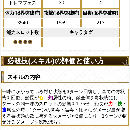
ドフラミンゴ ヴェルゴ モネ カイドウ
敵1体のHPを25%減
トレマフェス
30
4
冒険中1回限り、自分が必殺技を使用
り、1ターンの間受けるダメージを60%減
体力の上限を無視して
の必殺ターンがMAXまで短縮される
×30倍の全プレイヤ
上限突破
体力(限界突破時)
攻撃(限界突破時)
回復(限界突破時)
必殺技
(最大体力の2倍上限
3540
1559
213
えている時、体力満タ
になる)、全プレイヤ
能力スロット数
キャラタグ
果無効を2ターン回復
2ターンの間敵全体の
アクション
を30%下げ、格闘タイ
げる
必殺技(スキル)の評価と使い方
スキルの内容
一味にかかっている封じ状態を3ターン回復し、全ての毒状
態を回復、船長が
心
・
知
属性の時、敵全体を毒状態にし、1
ターンの間一味のスロットの影響を1.75倍、船長が
力
・
技
・
速
属性の時、1ターンの間毒・猛毒・徐々にダメージ量が増
える毒状態の敵に与えるダメージが2倍になり、1ターンの間
受けるダメージを60%減らす