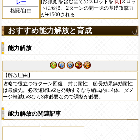
[お邪魔]を含む全てのスロットを
[肉]
スロッ
レー
トに変換、2ターンの間一味の基礎攻撃力
格闘/自由
が+1500される
おすすめ能力解放と育成
能力解放
【解放理由】
攻略で役立つ毎ターン回復、封じ耐性、船長効果無効耐性
は最優先。必殺短縮Lv2を発動するなら編成内に4体、ダメ
ージ軽減Lv3なら3体必要なので調整が必要。
能力解放の関連記事