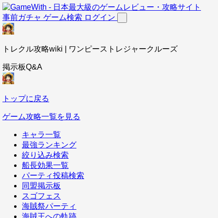
事前ガチャ
ゲーム検索
ログイン
トレクル攻略wiki | ワンピーストレジャークルーズ
掲示板Q&A
トップに戻る
ゲーム攻略一覧を見る
キャラ一覧
最強ランキング
絞り込み検索
船長効果一覧
パーティ投稿検索
同盟掲示板
スゴフェス
海賊祭パーティ
海賊王への軌跡