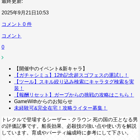
最終更新:
2025年9月21日10:53
コメント
0
件
コメント
0
【開催中のイベント&新キャラ】
【ガチャシミュ】12th記念超スゴフェスの運試し！
【ツール】スキル絞り込み検索にキャラタグ検索を実
装！
【報酬リセット】ガープからの挑戦の攻略はこちら！
GameWithからのお知らせ
未経験可&完全在宅！攻略ライター募集！
トレクルで登場するシーザー・クラウン 死の国の王となる男
の評価記事です。船長効果、必殺技の強い点や使い方を解説
しています。育成やパーティ編成時に参考にして下さい。