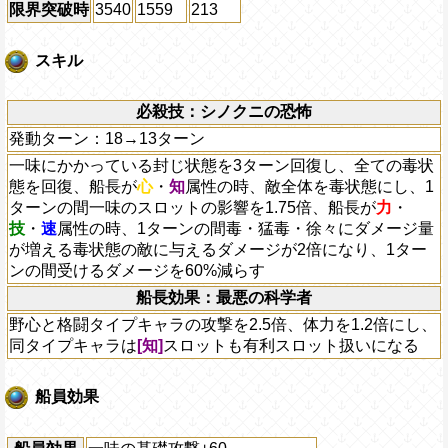
限界突破時
3540
1559
213
スキル
必殺技：シノクニの恐怖
発動ターン：18→13ターン
一味にかかっている封じ状態を3ターン回復し、全ての毒状
態を回復、船長が
心
・
知
属性の時、敵全体を毒状態にし、1
ターンの間一味のスロットの影響を1.75倍、船長が
力
・
技
・
速
属性の時、1ターンの間毒・猛毒・徐々にダメージ量
が増える毒状態の敵に与えるダメージが2倍になり、1ター
ンの間受けるダメージを60%減らす
船長効果：最悪の科学者
野心と格闘タイプキャラの攻撃を2.5倍、体力を1.2倍にし、
同タイプキャラは
[知]
スロットも有利スロット扱いになる
船員効果