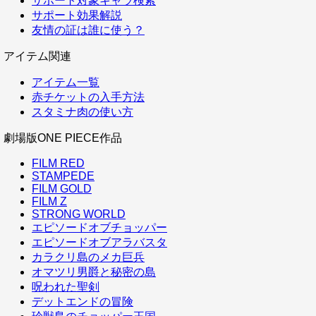
サポート対象キャラ検索
サポート効果解説
友情の証は誰に使う？
アイテム関連
アイテム一覧
赤チケットの入手方法
スタミナ肉の使い方
劇場版ONE PIECE作品
FILM RED
STAMPEDE
FILM GOLD
FILM Z
STRONG WORLD
エピソードオブチョッパー
エピソードオブアラバスタ
カラクリ島のメカ巨兵
オマツリ男爵と秘密の島
呪われた聖剣
デットエンドの冒険