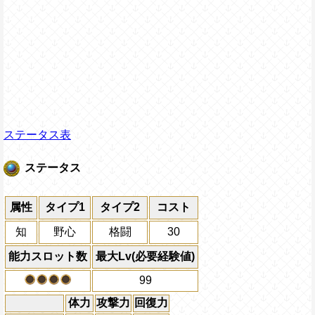
ステータス表
ステータス
属性
タイプ1
タイプ2
コスト
知
野心
格闘
30
能力スロット数
最大Lv(必要経験値)
99
体力
攻撃力
回復力