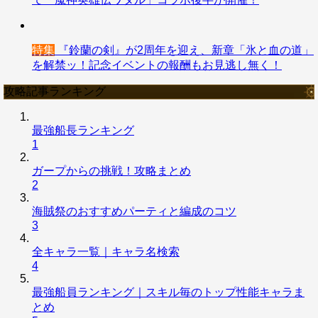
特集
『鈴蘭の剣』が2周年を迎え、新章「氷と血の道」
を解禁ッ！記念イベントの報酬もお見逃し無く！
攻略記事ランキング
最強船長ランキング
1
ガープからの挑戦！攻略まとめ
2
海賊祭のおすすめパーティと編成のコツ
3
全キャラ一覧｜キャラ名検索
4
最強船員ランキング｜スキル毎のトップ性能キャラま
とめ