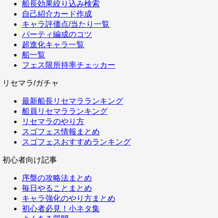
船長効果絞り込み検索
自己紹介カード作成
キャラ評価点/当たり一覧
パーティ編成のコツ
超進化キャラ一覧
船一覧
フェス限所持率チェッカー
リセマラ/ガチャ
最新船長リセマラランキング
船員リセマラランキング
リセマラのやり方
スゴフェス情報まとめ
スゴフェスおすすめランキング
初心者向け記事
序盤の攻略法まとめ
毎日やることまとめ
キャラ強化のやり方まとめ
初心者必見！小ネタ集