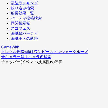
最強ランキング
絞り込み検索
船長効果一覧
パーティ投稿検索
同盟掲示板
スゴフェス
海賊祭パーティ
海賊王への軌跡
GameWith
トレクル攻略wiki | ワンピーストレジャークルーズ
全キャラ一覧｜キャラ名検索
チョッパー(イベント/技属性)の評価