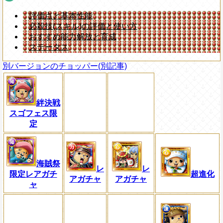
評価点と基本性能
必殺技(スキル)の評価と使い方
おすすめ能力解放と育成
ステータス
別バージョンのチョッパー(別記事)
絆決戦
スゴフェス限
定
海賊祭
レ
レ
限定レアガチ
超進化
アガチャ
アガチャ
ャ