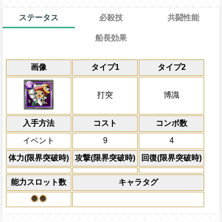
ステータス
必殺技
共闘性能
船長効果
通常
通常時
12→7ターン
共闘性能
限界突破
画像
タイプ1
タイプ2
知属性キャラの攻撃を2倍にする
冒険開始時の必殺ター
通常時
属性
キャラの攻撃を6倍
1ターンの間、一味の攻撃を1.2倍にする
Lv上限突破
船長効果
打突
博識
にし、他の属性キャラの
上限突破
倍、体力を1.25倍にす
入手方法
コスト
ターン数：8
コンボ数
敵1体のHPを25%減
イベント
9
4
体力の上限を無視して
×30倍の全プレイヤ
体力(限界突破時)
攻撃(限界突破時)
回復(限界突破時)
必殺技
(最大体力の2倍上限
えている時、体力満タ
能力スロット数
キャラタグ
になる)、全プレイヤ
果無効を2ターン回復
2ターンの間敵全体の