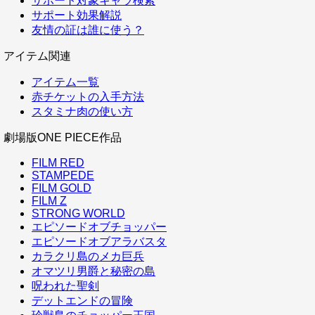
サポート対象キャラ検索
サポート効果解説
友情の証は誰に使う？
アイテム関連
アイテム一覧
赤チケットの入手方法
スタミナ肉の使い方
劇場版ONE PIECE作品
FILM RED
STAMPEDE
FILM GOLD
FILM Z
STRONG WORLD
エピソードオブチョッパー
エピソードオブアラバスタ
カラクリ島のメカ巨兵
オマツリ男爵と秘密の島
呪われた聖剣
デットエンドの冒険