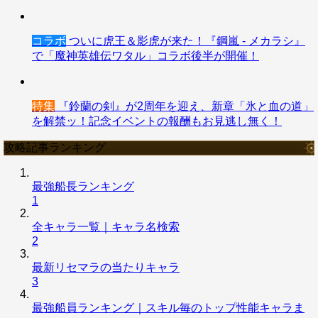
コラボ
ついに虎王＆影虎が来た！『鋼嵐 - メカラシ』
で「魔神英雄伝ワタル」コラボ後半が開催！
特集
『鈴蘭の剣』が2周年を迎え、新章「氷と血の道」
を解禁ッ！記念イベントの報酬もお見逃し無く！
攻略記事ランキング
最強船長ランキング
1
全キャラ一覧｜キャラ名検索
2
最新リセマラの当たりキャラ
3
最強船員ランキング｜スキル毎のトップ性能キャラま