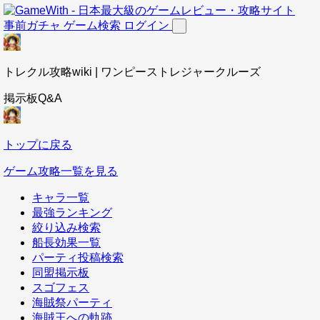
事前ガチャ
ゲーム検索
ログイン
トレクル攻略wiki | ワンピーストレジャークルーズ
掲示板Q&A
トップに戻る
ゲーム攻略一覧を見る
キャラ一覧
最強ランキング
絞り込み検索
船長効果一覧
パーティ投稿検索
同盟掲示板
スゴフェス
海賊祭パーティ
海賊王への軌跡