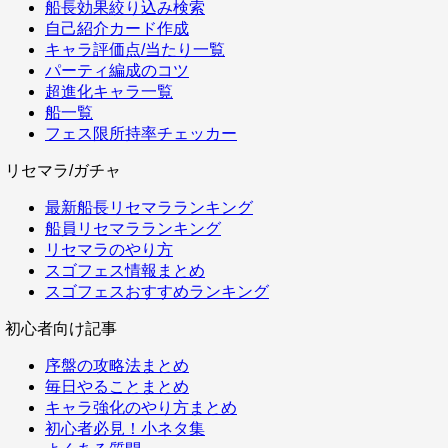
船長効果絞り込み検索
自己紹介カード作成
キャラ評価点/当たり一覧
パーティ編成のコツ
超進化キャラ一覧
船一覧
フェス限所持率チェッカー
リセマラ/ガチャ
最新船長リセマラランキング
船員リセマラランキング
リセマラのやり方
スゴフェス情報まとめ
スゴフェスおすすめランキング
初心者向け記事
序盤の攻略法まとめ
毎日やることまとめ
キャラ強化のやり方まとめ
初心者必見！小ネタ集