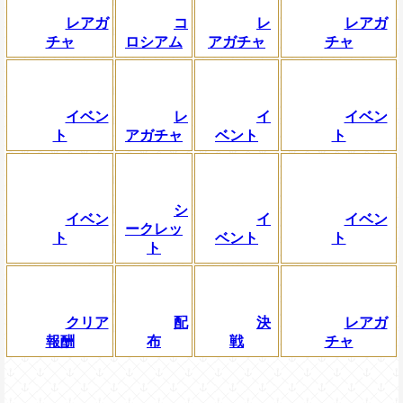
レアガ
コ
レ
レアガ
チャ
ロシアム
アガチャ
チャ
イベン
レ
イ
イベン
ト
アガチャ
ベント
ト
シ
イベン
イ
イベン
ークレッ
ト
ベント
ト
ト
クリア
配
決
レアガ
報酬
布
戦
チャ