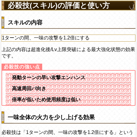
アクション
を30%下げ、博識タイ
必殺技(スキル)の評価と使い方
げる
スキルの内容
1ターンの間、一味の攻撃を1.2倍にする
上記の内容は超進化後/Lv上限突破による最大強化状態の効果
です。
発動ターンの早い攻撃エンハンス
高速周回パ向き
倍率が低いため使用頻度は低い
一味全体の火力を少し上げる効果
必殺技は「1ターンの間、一味の攻撃を1.2倍にする」という