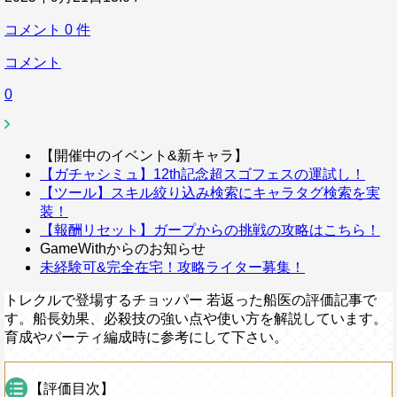
コメント
0
件
コメント
0
【開催中のイベント&新キャラ】
【ガチャシミュ】12th記念超スゴフェスの運試し！
【ツール】スキル絞り込み検索にキャラタグ検索を実
装！
【報酬リセット】ガープからの挑戦の攻略はこちら！
GameWithからのお知らせ
未経験可&完全在宅！攻略ライター募集！
トレクルで登場するチョッパー 若返った船医の評価記事で
す。船長効果、必殺技の強い点や使い方を解説しています。
育成やパーティ編成時に参考にして下さい。
【評価目次】