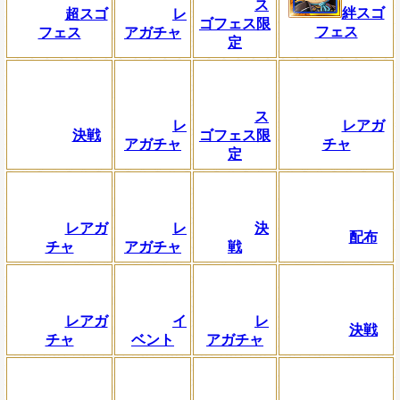
ス
絆スゴ
超スゴ
レ
ゴフェス限
フェス
フェス
アガチャ
定
ス
レ
レアガ
決戦
ゴフェス限
アガチャ
チャ
定
レアガ
レ
決
配布
チャ
アガチャ
戦
レアガ
イ
レ
決戦
チャ
ベント
アガチャ