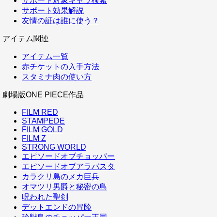
サポート対象キャラ検索
サポート効果解説
友情の証は誰に使う？
アイテム関連
アイテム一覧
赤チケットの入手方法
スタミナ肉の使い方
劇場版ONE PIECE作品
FILM RED
STAMPEDE
FILM GOLD
FILM Z
STRONG WORLD
エピソードオブチョッパー
エピソードオブアラバスタ
カラクリ島のメカ巨兵
オマツリ男爵と秘密の島
呪われた聖剣
デットエンドの冒険