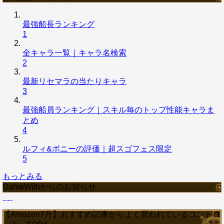
最強船長ランキング
1
全キャラ一覧｜キャラ名検索
2
最新リセマラの当たりキャラ
3
最強船員ランキング｜スキル毎のトップ性能キャラま
とめ
4
ルフィ&ボニーの評価｜超スゴフェス限定
5
もっとみる
GameWithからのお知らせ
【Amazon7月】おすすめ記事からよく買われているコントロ