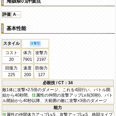
海賊祭の評価点
評価
A
基本性能
スタイル
攻撃型
コスト
体力
攻撃力
20
7901
2197
回復力
速度
防御力
225
200
127
必殺技 / CT：34
敵1体に攻撃×2.5倍のダメージ、これを4回行い、バトル開
始から40秒間、
技
属性の仲間の攻撃アップLv.6(30秒)、バト
ル開始から40秒以降、大範囲の敵に攻撃×3倍のダメージ
能力
技
属性の仲間体力アップLv.5、攻撃アップLv.5、格闘タイプ