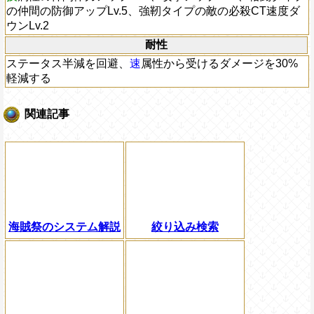
の仲間の防御アップLv.5、強靭タイプの敵の必殺CT速度ダ
ウンLv.2
耐性
ステータス半減を回避、
速
属性から受けるダメージを30%
軽減する
関連記事
海賊祭のシステム解説
絞り込み検索