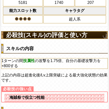
5181
1740
207
2ターンの間敵全体の
能力スロット数
キャラタグ
アクション
を30%下げ、野心タイ
げる
超人系
必殺技(スキル)の評価と使い方
スキルの内容
1ターンの間
技属性
の攻撃を1.75倍、自分の基礎攻撃力を
+800する
上記の内容は超進化後/Lv上限突破による最大強化状態の効果
です。
海賊祭で役立つ性能