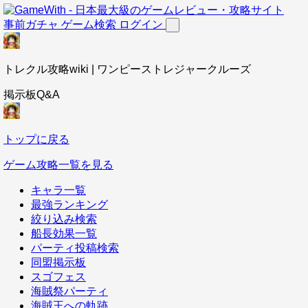
事前ガチャ
ゲーム検索
ログイン
トレクル攻略wiki | ワンピーストレジャークルーズ
掲示板Q&A
トップに戻る
ゲーム攻略一覧を見る
キャラ一覧
最強ランキング
絞り込み検索
船長効果一覧
パーティ投稿検索
同盟掲示板
スゴフェス
海賊祭パーティ
海賊王への軌跡