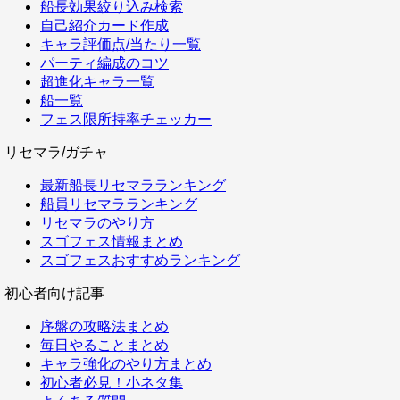
船長効果絞り込み検索
自己紹介カード作成
キャラ評価点/当たり一覧
パーティ編成のコツ
超進化キャラ一覧
船一覧
フェス限所持率チェッカー
リセマラ/ガチャ
最新船長リセマラランキング
船員リセマラランキング
リセマラのやり方
スゴフェス情報まとめ
スゴフェスおすすめランキング
初心者向け記事
序盤の攻略法まとめ
毎日やることまとめ
キャラ強化のやり方まとめ
初心者必見！小ネタ集