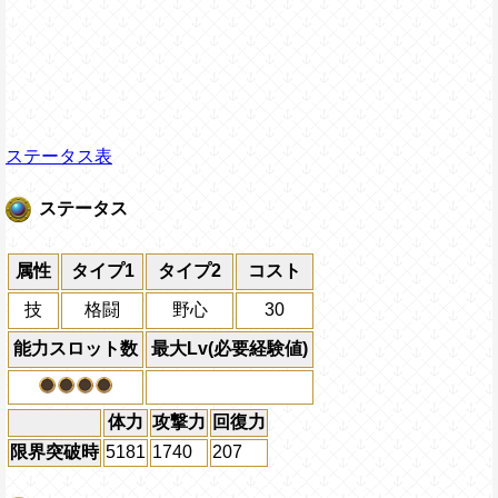
ステータス表
ステータス
属性
タイプ1
タイプ2
コスト
技
格闘
野心
30
能力スロット数
最大Lv(必要経験値)
体力
攻撃力
回復力
限界突破時
5181
1740
207