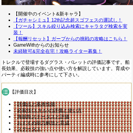
【開催中のイベント&新キャラ】
【ガチャシミュ】12th記念超スゴフェスの運試し！
【ツール】スキル絞り込み検索にキャラタグ検索を実
装！
【報酬リセット】ガープからの挑戦の攻略はこちら！
GameWithからのお知らせ
未経験可&完全在宅！攻略ライター募集！
トレクルで登場するダグラス・バレットの評価記事です。船
長効果、必殺技の強い点や使い方を解説しています。育成や
パーティ編成時に参考にして下さい。
【評価目次】
評価点と基本性能
必殺技(スキル)の評価と使い方
海賊祭ステータスと評価
おすすめ能力解放と育成
ステータス