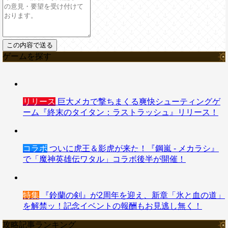
ゲームを探す
リリース
巨大メカで撃ちまくる爽快シューティングゲ
ーム『終末のタイタン：ラストラッシュ』リリース！
コラボ
ついに虎王＆影虎が来た！『鋼嵐 - メカラシ』
で「魔神英雄伝ワタル」コラボ後半が開催！
特集
『鈴蘭の剣』が2周年を迎え、新章「氷と血の道」
を解禁ッ！記念イベントの報酬もお見逃し無く！
攻略記事ランキング