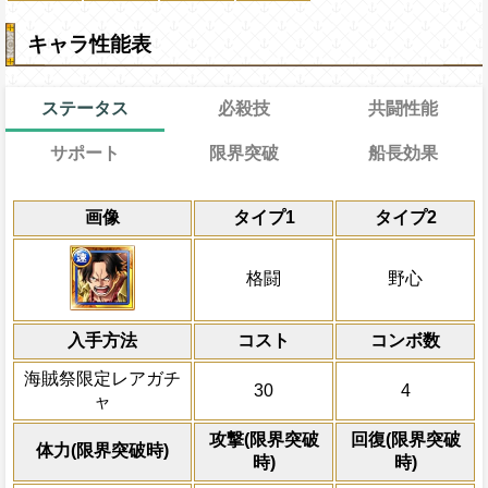
キャラ性能表
ステータス
必殺技
共闘性能
サポート
限界突破
船長効果
効果
能力
通常
通常時
習得する効果
-
共闘性能
限界突破
画像
タイプ1
タイプ2
-
技属性
の攻撃を2.2倍、体力1.5倍にする
冒険開始時の必殺ター
通常時
技属性
の基礎ステータスが+50され
属性
キャラの攻撃を6倍
対象
1ターンの間
技属性
Lv上限突破
の攻撃を1.75倍、自
船長効果
格闘
野心
速
属性から受けるダメージを5%減ら
にし、他の属性キャラの
+800する
-
倍、体力を1.25倍にす
上限突破
力
属性から受けるダメージを5%減ら
入手方法
コスト
ターン数：10
コンボ数
全ての防御効果・防御
海賊祭限定レアガチ
30
4
外のダメージを1にす
ャ
必殺技
て敵全体に200万ダ
プレイヤーの一味の属
攻撃(限界突破
回復(限界突破
体力(限界突破時)
属性スロットに変換し
時)
時)
ーンを2短縮する