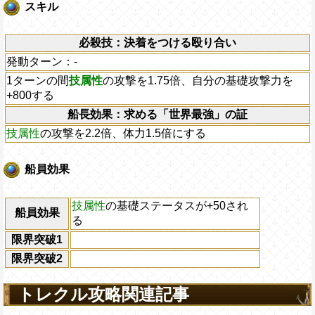
スキル
必殺技：決着をつける殴り合い
発動ターン：-
1ターンの間
技属性
の攻撃を1.75倍、自分の基礎攻撃力を
+800する
船長効果：求める「世界最強」の証
技属性
の攻撃を2.2倍、体力1.5倍にする
船員効果
技属性
の基礎ステータスが+50され
船員効果
る
限界突破1
限界突破2
トレクル攻略関連記事