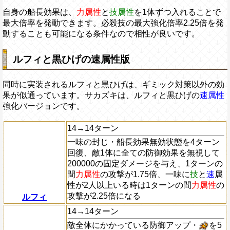
自身の船長効果は、
力属性
と
技属性
を1体ずつ入れることで
最大倍率を発動できます。必殺技の最大強化倍率2.25倍を発
動することも可能になる条件なので相性が良いです。
ルフィと黒ひげの速属性版
同時に実装されるルフィと黒ひげは、ギミック対策以外の効
果が似通っています。サカズキは、ルフィと黒ひげの
速属性
強化バージョンです。
14→14ターン
一味の封じ・船長効果無効状態を4ターン
回復、敵1体に全ての防御効果を無視して
200000の固定ダメージを与え、1ターンの
間
力属性
の攻撃が1.75倍、一味に
技
と
速
属
性が2人以上いる時は1ターンの間
力属性
の
攻撃が2.25倍になる
ルフィ
14→14ターン
敵全体にかかっている防御アップ・
を5