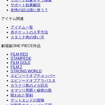
サポート対象キャラ検索
サポート効果解説
友情の証は誰に使う？
アイテム関連
アイテム一覧
赤チケットの入手方法
スタミナ肉の使い方
劇場版ONE PIECE作品
FILM RED
STAMPEDE
FILM GOLD
FILM Z
STRONG WORLD
エピソードオブチョッパー
エピソードオブアラバスタ
カラクリ島のメカ巨兵
オマツリ男爵と秘密の島
呪われた聖剣
デットエンドの冒険