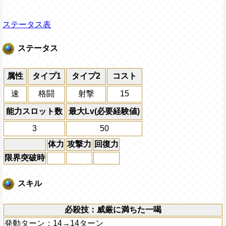
ステータス表
ステータス
属性
タイプ1
タイプ2
コスト
速
格闘
射撃
15
能力スロット数
最大Lv(必要経験値)
3
50
体力
攻撃力
回復力
限界突破時
スキル
必殺技：威厳に満ちた一喝
発動ターン：14→14ターン