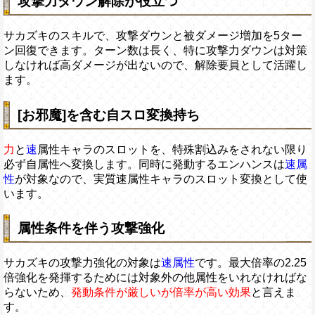
攻撃力ダウン解除が役立つ
サカズキのスキルで、攻撃ダウンと被ダメージ増加を5ター
ン回復できます。ターン数は長く、特に攻撃力ダウンは対策
しなければ高ダメージが出ないので、解除要員として活躍し
ます。
[お邪魔]を含む自スロ変換持ち
力
と
速
属性キャラのスロットを、特殊割込みをされない限り
必ず自属性へ変換します。同時に発動するエンハンスは
速属
性
が対象なので、実質速属性キャラのスロット変換として使
います。
属性条件を伴う攻撃強化
サカズキの攻撃力強化の対象は
速属性
です。最大倍率の2.25
倍強化を発揮するためには対象外の他属性をいれなければな
らないため、
発動条件が厳しいが倍率が高い効果
と言えま
す。