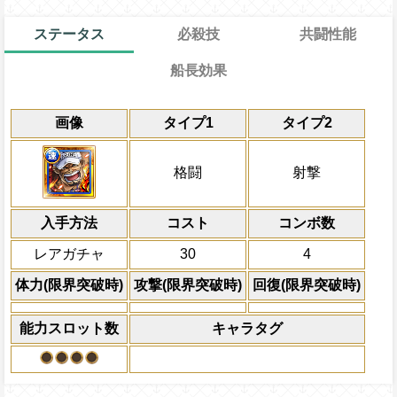
ステータス
必殺技
共闘性能
船長効果
通常
14→14ターン
共闘性能
通常時
限界突破
画像
タイプ1
タイプ2
速属性
の攻撃が3倍、体力が1.2倍、
冒険開始時の必殺ター
通常時
技
→
GOOD以上の攻撃で以降
属性
キャラの攻撃を6倍
速属性
の攻撃が約
一味の攻撃ダウンと被ダメージ増加を5タ
船長効果
格闘
射撃
にし、他の属性キャラの
力
・
速
属性のスロットを自属性スロットに変
Lv上限突破
倍、体力を1.25倍にす
変換可)、1ターンの間
速属性
の攻撃が1.7
入手方法
技
属性が2人以上いる時は1ターンの間
コスト
ターン数：8
コンボ数
速
倍になる
敵1体のHPを25%減
レアガチャ
30
4
体力の上限を無視して
上限突破
×30倍の全プレイヤ
体力(限界突破時)
攻撃(限界突破時)
回復(限界突破時)
必殺技
(最大体力の2倍上限
えている時、体力満タ
能力スロット数
キャラタグ
になる)、全プレイヤ
果無効を2ターン回復
2ターンの間敵全体の