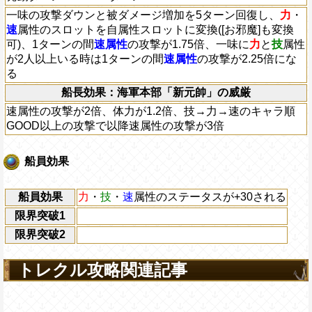
一味の攻撃ダウンと被ダメージ増加を5ターン回復し、
力
・
速
属性のスロットを自属性スロットに変換([お邪魔]も変換
可)、1ターンの間
速属性
の攻撃が1.75倍、一味に
力
と
技
属性
が2人以上いる時は1ターンの間
速属性
の攻撃が2.25倍にな
る
船長効果：海軍本部「新元帥」の威厳
速属性の攻撃が2倍、体力が1.2倍、技→力→速のキャラ順
GOOD以上の攻撃で以降速属性の攻撃が3倍
船員効果
船員効果
力
・
技
・
速
属性のステータスが+30される
限界突破1
限界突破2
トレクル攻略関連記事