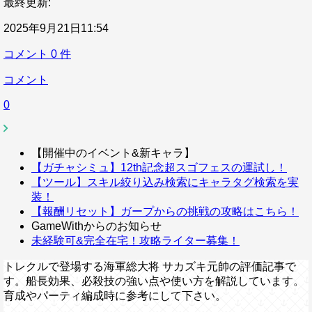
最終更新:
2025年9月21日11:54
コメント
0
件
コメント
0
【開催中のイベント&新キャラ】
【ガチャシミュ】12th記念超スゴフェスの運試し！
【ツール】スキル絞り込み検索にキャラタグ検索を実
装！
【報酬リセット】ガープからの挑戦の攻略はこちら！
GameWithからのお知らせ
未経験可&完全在宅！攻略ライター募集！
トレクルで登場する海軍総大将 サカズキ元帥の評価記事で
す。船長効果、必殺技の強い点や使い方を解説しています。
育成やパーティ編成時に参考にして下さい。