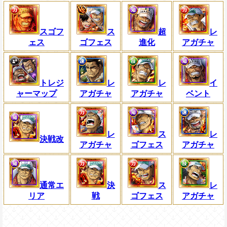
スゴフ
ス
超
レ
ェス
ゴフェス
進化
アガチャ
トレジ
レ
レ
イ
ャーマップ
アガチャ
アガチャ
ベント
レ
ス
レ
決戦改
アガチャ
ゴフェス
アガチャ
通常エ
決
ス
レ
リア
戦
ゴフェス
アガチャ