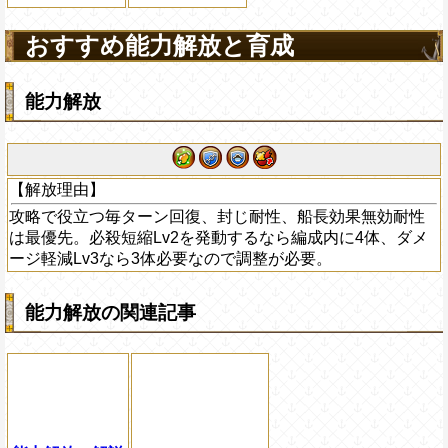
おすすめ能力解放と育成
能力解放
【解放理由】
攻略で役立つ毎ターン回復、封じ耐性、船長効果無効耐性
は最優先。必殺短縮Lv2を発動するなら編成内に4体、ダメ
ージ軽減Lv3なら3体必要なので調整が必要。
能力解放の関連記事