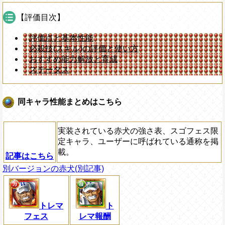
【評価目次】
評価点と基本性能
必殺技(スキル)の評価と使い方
おすすめ能力解放と育成
ステータス
同キャラ性能まとめはこちら
実装されている赤犬の強さ表、スゴフェス限
定キャラ、ユーザーに呼ばれている通称を掲
載。
記事はこちら
別バージョンの赤犬(別記事)
トレマ
ト
フェス
レマ報酬