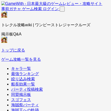
事前ガチャ
ゲーム検索
ログイン
トレクル攻略wiki | ワンピーストレジャークルーズ
掲示板Q&A
トップに戻る
ゲーム攻略一覧を見る
キャラ一覧
最強ランキング
絞り込み検索
船長効果一覧
パーティ投稿検索
同盟掲示板
スゴフェス
海賊祭パーティ
海賊王への軌跡