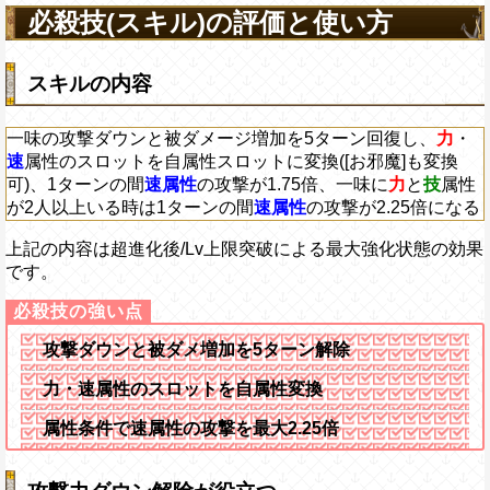
アクション
を30%下げ、射撃タイ
必殺技(スキル)の評価と使い方
げる
スキルの内容
一味の攻撃ダウンと被ダメージ増加を5ターン回復し、
力
・
速
属性のスロットを自属性スロットに変換([お邪魔]も変換
可)、1ターンの間
速属性
の攻撃が1.75倍、一味に
力
と
技
属性
が2人以上いる時は1ターンの間
速属性
の攻撃が2.25倍になる
上記の内容は超進化後/Lv上限突破による最大強化状態の効果
です。
攻撃ダウンと被ダメ増加を5ターン解除
力・速属性のスロットを自属性変換
属性条件で速属性の攻撃を最大2.25倍