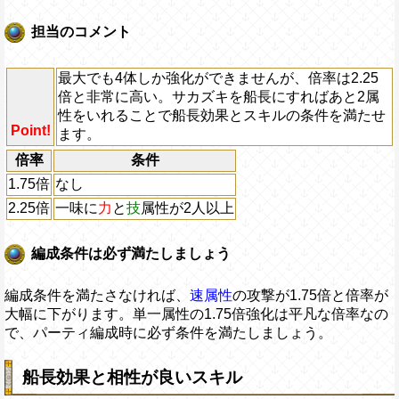
担当のコメント
最大でも4体しか強化ができませんが、倍率は2.25
倍と非常に高い。サカズキを船長にすればあと2属
性をいれることで船長効果とスキルの条件を満たせ
Point!
ます。
倍率
条件
1.75倍
なし
2.25倍
一味に
力
と
技
属性が2人以上
編成条件は必ず満たしましょう
編成条件を満たさなければ、
速属性
の攻撃が1.75倍と倍率が
大幅に下がります。単一属性の1.75倍強化は平凡な倍率なの
で、パーティ編成時に必ず条件を満たしましょう。
船長効果と相性が良いスキル