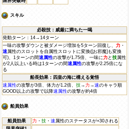
限界突破時
スキル
必殺技：威厳に満ちた一喝
発動ターン：14→14ターン
一味の攻撃ダウンと被ダメージ増加を5ターン回復し、
力
・
速
属性のスロットを自属性スロットに変換([お邪魔]も変換
可)、1ターンの間
速属性
の攻撃が1.75倍、一味に
力
と
技
属性
が2人以上いる時は1ターンの間
速属性
の攻撃が2.25倍にな
る
船長効果：四皇の海に構える覚悟
速属性
の攻撃が3倍、体力が1.2倍、
技
→
力
→
速
のキャラ順
GOOD以上の攻撃で以降
速属性
の攻撃が約4倍
船員効果
船員効果
力
・
技
・
速
属性のステータスが+30される
限界突破1