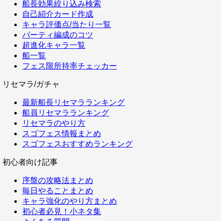
船長効果絞り込み検索
自己紹介カード作成
キャラ評価点/当たり一覧
パーティ編成のコツ
超進化キャラ一覧
船一覧
フェス限所持率チェッカー
リセマラ/ガチャ
最新船長リセマラランキング
船員リセマラランキング
リセマラのやり方
スゴフェス情報まとめ
スゴフェスおすすめランキング
初心者向け記事
序盤の攻略法まとめ
毎日やることまとめ
キャラ強化のやり方まとめ
初心者必見！小ネタ集