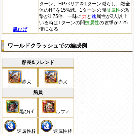
ターン、HPバリアを1ターン減らし、敵全
体のHPを15%減、1ターンの間
技属性
の攻
撃が1.75倍、一味に
力
と
速
属性が2人以上
いる時は1ターンの間
技属性
の攻撃が2.25
倍になる
黒ひげ
ワールドクラッシュでの編成例
船長&フレンド
赤犬
赤犬
船員
黒ひげ
ルフィ
速属性枠
速属性枠