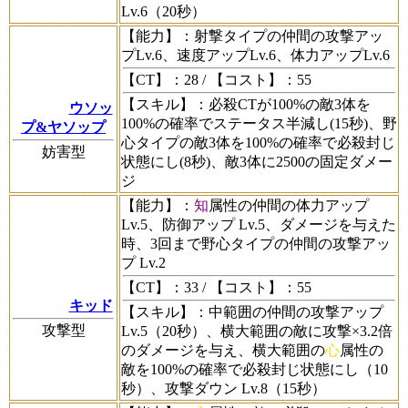
Lv.6（20秒）
【能力】
：射撃タイプの仲間の攻撃アッ
プLv.6、速度アップLv.6、体力アップLv.6
【CT】
：28 /
【コスト】
：55
【スキル】
：必殺CTが100%の敵3体を
ウソッ
100%の確率でステータス半減し(15秒)、野
プ&ヤソップ
心タイプの敵3体を100%の確率で必殺封じ
妨害型
状態にし(8秒)、敵3体に2500の固定ダメー
ジ
【能力】
：
知
属性の仲間の体力アップ
Lv.5、防御アップ Lv.5、ダメージを与えた
時、3回まで野心タイプの仲間の攻撃アッ
プ Lv.2
【CT】
：33 /
【コスト】
：55
キッド
【スキル】
：中範囲の仲間の攻撃アップ
攻撃型
Lv.5（20秒）、横大範囲の敵に攻撃×3.2倍
のダメージを与え、横大範囲の
心
属性の
敵を100%の確率で必殺封じ状態にし（10
秒）、攻撃ダウン Lv.8（15秒）