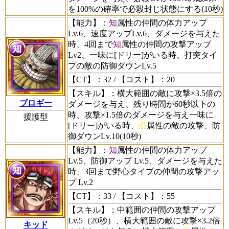
を100%の確率で必殺封じ状態にする(10秒)
【能力】
：
知
属性の仲間の体力アップ
Lv.6、速度アップLv.6、ダメージを与えた
時、4回まで
知
属性の仲間の攻撃アップ
Lv2、一味に[ドリー]がいる時、打突タイ
プの敵の防御ダウンLv.5
【CT】
：32 /
【コスト】
：20
【スキル】
：横大範囲の敵に攻撃×3.5倍の
ブロギー
ダメージを与え、残り時間が60秒以下の
時、攻撃×1.5倍のダメージを与え一味に
援護型
[ドリー]がいる時、
心
属性の敵の攻撃、防
御ダウンLv.10(10秒)
【能力】
：
知
属性の仲間の体力アップ
Lv.5、防御アップ Lv.5、ダメージを与えた
時、3回まで野心タイプの仲間の攻撃アッ
プ Lv.2
【CT】
：33 /
【コスト】
：55
【スキル】
：中範囲の仲間の攻撃アップ
Lv.5（20秒）、横大範囲の敵に攻撃×3.2倍
キッド