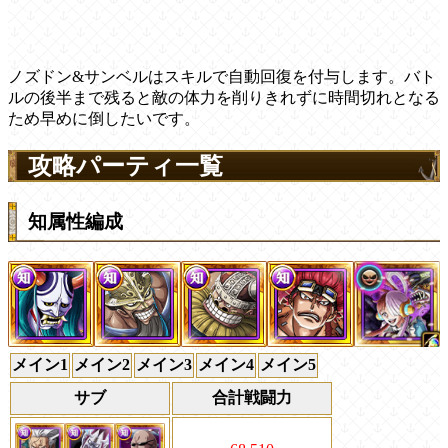
ノズドン&サンベルはスキルで自動回復を付与します。バト
ルの後半まで残ると敵の体力を削りきれずに時間切れとなる
ため早めに倒したいです。
攻略パーティ一覧
知属性編成
メイン1
メイン2
メイン3
メイン4
メイン5
サブ
合計戦闘力