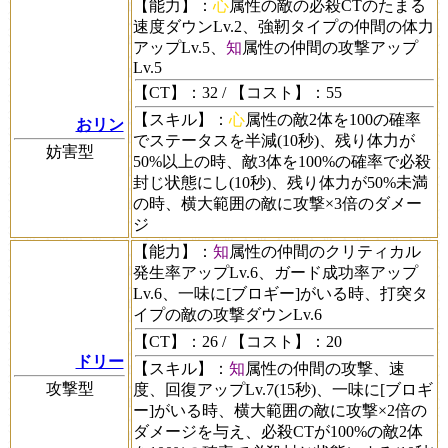
【能力】
：
心
属性の敵の必殺CTのたまる
速度ダウンLv.2、強靭タイプの仲間の体力
アップLv.5、
知
属性の仲間の攻撃アップ
Lv.5
【CT】
：32 /
【コスト】
：55
【スキル】
：
心
属性の敵2体を100の確率
おリン
でステータスを半減(10秒)、残り体力が
妨害型
50%以上の時、敵3体を100%の確率で必殺
封じ状態にし(10秒)、残り体力が50%未満
の時、横大範囲の敵に攻撃×3倍のダメー
ジ
【能力】
：
知
属性の仲間のクリティカル
発生率アップLv.6、ガード成功率アップ
Lv.6、一味に[ブロギー]がいる時、打突タ
イプの敵の攻撃ダウンLv.6
【CT】
：26 /
【コスト】
：20
ドリー
【スキル】
：
知
属性の仲間の攻撃、速
攻撃型
度、回復アップLv.7(15秒)、一味に[ブロギ
ー]がいる時、横大範囲の敵に攻撃×2倍の
ダメージを与え、必殺CTが100%の敵2体