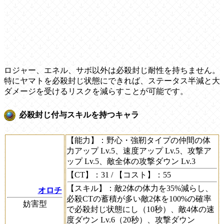
ロジャー、エネル、サボ以外は必殺封じ耐性を持ちません。
特にヤマトを必殺封じ状態にできれば、ステータス半減と大
ダメージを受けるリスクを減らすことが可能です。
必殺封じ付与スキルを持つキャラ
【能力】
：野心・強靭タイプの仲間の体
力アップ Lv.5、速度アップ Lv.5、攻撃ア
ップ Lv.5、敵全体の攻撃ダウン Lv.3
【CT】
：31 /
【コスト】
：55
【スキル】
：敵2体の体力を35%減らし、
オロチ
必殺CTの蓄積が多い敵2体を100%の確率
妨害型
で必殺封じ状態にし（10秒）、敵4体の速
度ダウン Lv.6（20秒）、攻撃ダウン