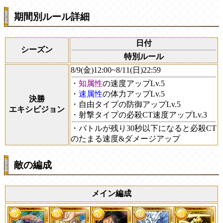
期間別ルール詳細
日付
シーズン
特別ルール
8/9(金)12:00~8/11(日)22:59
・
知属性
の速度アップLv.5
・
速属性
の体力アップLv.5
決勝
・自由タイプの防御アップLv.5
エキシビジョン
・射撃タイプの必殺CT速度アップLv.3
・バトルが残り30秒以下になると必殺CT
のたまる速度&ダメージアップ
敵の編成
メイン編成