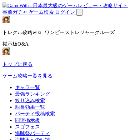
事前ガチャ
ゲーム検索
ログイン
トレクル攻略wiki | ワンピーストレジャークルーズ
掲示板Q&A
トップに戻る
ゲーム攻略一覧を見る
キャラ一覧
最強ランキング
絞り込み検索
船長効果一覧
パーティ投稿検索
同盟掲示板
スゴフェス
海賊祭パーティ
海賊王への軌跡