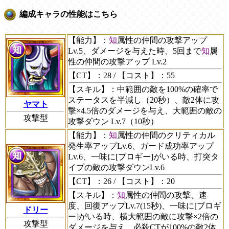
編成キャラの性能はこちら
【能力】
：
知
属性の仲間の攻撃アップ
Lv.5、ダメージを与えた時、5回まで
知
属
性の仲間の攻撃アップ Lv.2
【CT】
：28 /
【コスト】
：55
【スキル】
：中範囲の敵を100%の確率で
ステータスを半減し（20秒）、敵2体に攻
ヤマト
撃×4.5倍のダメージを与え、大範囲の敵の
攻撃型
攻撃ダウン Lv.7（10秒）
【能力】
：
知
属性の仲間のクリティカル
発生率アップLv.6、ガード成功率アップ
Lv.6、一味に[ブロギー]がいる時、打突タ
イプの敵の攻撃ダウンLv.6
【CT】
：26 /
【コスト】
：20
【スキル】
：
知
属性の仲間の攻撃、速
度、回復アップLv.7(15秒)、一味に[ブロギ
ドリー
ー]がいる時、横大範囲の敵に攻撃×2倍の
攻撃型
ダメージを与え、必殺CTが100%の敵2体