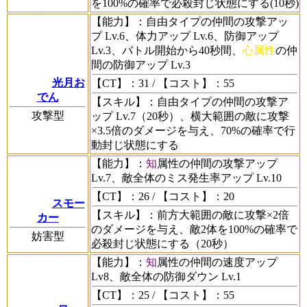
を100%の確率で必殺封じ状態にする(10秒)
【能力】
：自由タイプの仲間の攻撃アッ
プ Lv.6、体力アップ Lv.6、防御アップ
Lv.3、バトル開始から40秒間、
心属性
の仲
間の防御アップ Lv.3
光月お
【CT】
：31 /
【コスト】
：55
でん
【スキル】
：自由タイプの仲間の攻撃ア
攻撃型
ップ Lv.7（20秒）、横大範囲の敵に攻撃
×3.5倍のダメージを与え、70%の確率で行
動封じ状態にする
【能力】
：
知
属性の仲間の攻撃アップ
Lv.7、敵全体のミス発生率アップ Lv.10
【CT】
：26 /
【コスト】
：20
スモー
【スキル】
：前方大範囲の敵に攻撃×2倍
カー
のダメージを与え、敵2体を100%の確率で
妨害型
必殺封じ状態にする（20秒）
【能力】
：
知
属性の仲間の速度アップ
Lv8、敵全体の防御ダウン Lv.1
【CT】
：25 /
【コスト】
：55