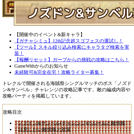
【開催中のイベント&新キャラ】
【ガチャシミュ】12th記念超スゴフェスの運試し！
【ツール】スキル絞り込み検索にキャラタグ検索を実
装！
【報酬リセット】ガープからの挑戦の攻略はこちら！
GameWithからのお知らせ
未経験可&完全在宅！攻略ライター募集！
トレクルで開催される海賊祭シングルマッチのボス「ノズド
ン&サンベル」チャレンジの攻略記事です。敵の編成内容や
攻略パーティを掲載しています。
攻略目次
ノズドン&サンベル(チャレンジ)のルールと敵情報
注意したい敵情報と対策