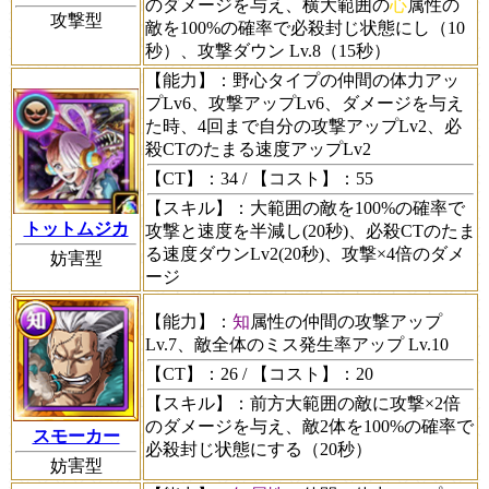
のダメージを与え、横大範囲の
心
属性の
攻撃型
敵を100%の確率で必殺封じ状態にし（10
秒）、攻撃ダウン Lv.8（15秒）
【能力】
：野心タイプの仲間の体力アッ
プLv6、攻撃アップLv6、ダメージを与え
た時、4回まで自分の攻撃アップLv2、必
殺CTのたまる速度アップLv2
【CT】
：34 /
【コスト】
：55
【スキル】
：大範囲の敵を100%の確率で
トットムジカ
攻撃と速度を半減し(20秒)、必殺CTのたま
る速度ダウンLv2(20秒)、攻撃×4倍のダメ
妨害型
ージ
【能力】
：
知
属性の仲間の攻撃アップ
Lv.7、敵全体のミス発生率アップ Lv.10
【CT】
：26 /
【コスト】
：20
【スキル】
：前方大範囲の敵に攻撃×2倍
のダメージを与え、敵2体を100%の確率で
スモーカー
必殺封じ状態にする（20秒）
妨害型