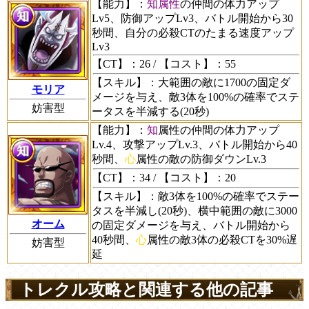
【能力】
：
知属性
の仲間の体力アップ
Lv5、防御アップLv3、バトル開始から30
秒間、自分の必殺CTのたまる速度アップ
Lv3
【CT】
：26 /
【コスト】
：55
【スキル】
：大範囲の敵に1700の固定ダ
モリア
メージを与え、敵3体を100%の確率でステ
妨害型
ータスを半減する(20秒)
【能力】
：
知
属性の仲間の体力アップ
Lv.4、攻撃アップLv.3、バトル開始から40
秒間、
心
属性の敵の防御ダウンLv.3
【CT】
：34 /
【コスト】
：20
【スキル】
：敵3体を100%の確率でステー
タスを半減し(20秒)、横中範囲の敵に3000
オーム
の固定ダメージを与え、バトル開始から
40秒間、
心
属性の敵3体の必殺CTを30%遅
妨害型
延
トレクル攻略と関連する他の記事