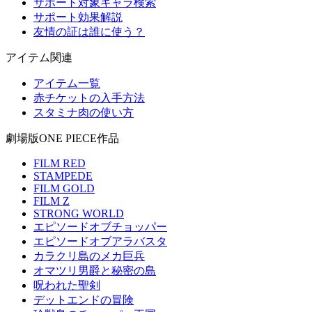
サポート対象キャラ検索
サポート効果解説
友情の証は誰に使う？
アイテム関連
アイテム一覧
赤チケットの入手方法
スタミナ肉の使い方
劇場版ONE PIECE作品
FILM RED
STAMPEDE
FILM GOLD
FILM Z
STRONG WORLD
エピソードオブチョッパー
エピソードオブアラバスタ
カラクリ島のメカ巨兵
オマツリ男爵と秘密の島
呪われた聖剣
デットエンドの冒険