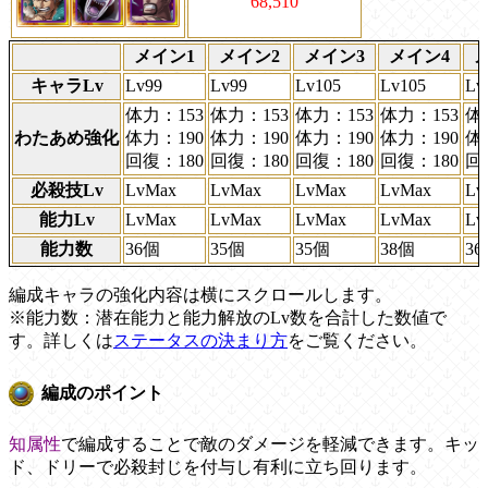
68,510
メイン1
メイン2
メイン3
メイン4
キャラLv
Lv99
Lv99
Lv105
Lv105
Lv
体力：153
体力：153
体力：153
体力：153
体
わたあめ強化
体力：190
体力：190
体力：190
体力：190
体
回復：180
回復：180
回復：180
回復：180
回
必殺技Lv
LvMax
LvMax
LvMax
LvMax
Lv
能力Lv
LvMax
LvMax
LvMax
LvMax
Lv
能力数
36個
35個
35個
38個
3
編成キャラの強化内容は横にスクロールします。
※能力数：潜在能力と能力解放のLv数を合計した数値で
す。詳しくは
ステータスの決まり方
をご覧ください。
編成のポイント
知属性
で編成することで敵のダメージを軽減できます。キッ
ド、ドリーで必殺封じを付与し有利に立ち回ります。