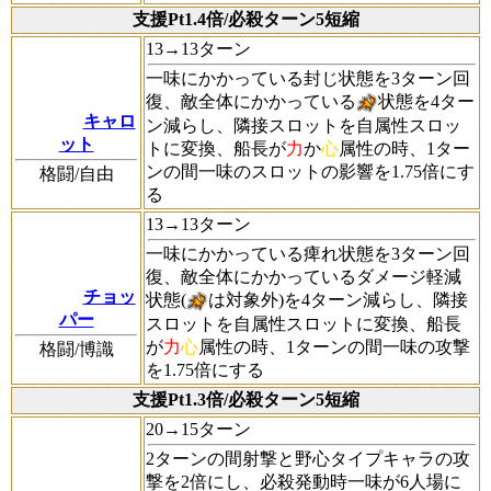
支援Pt1.4倍/必殺ターン5短縮
13→13ターン
一味にかかっている封じ状態を3ターン回
復、敵全体にかかっている
状態を4ター
キャロ
ン減らし、隣接スロットを自属性スロッ
ット
トに変換、船長が
力
か
心
属性の時、1ター
ンの間一味のスロットの影響を1.75倍にす
格闘/自由
る
13→13ターン
一味にかかっている痺れ状態を3ターン回
復、敵全体にかかっているダメージ軽減
チョッ
状態(
は対象外)を4ターン減らし、隣接
パー
スロットを自属性スロットに変換、船長
が
力
心
属性の時、1ターンの間一味の攻撃
格闘/博識
を1.75倍にする
支援Pt1.3倍/必殺ターン5短縮
20→15ターン
2ターンの間射撃と野心タイプキャラの攻
撃を2倍にし、必殺発動時一味が6人場に