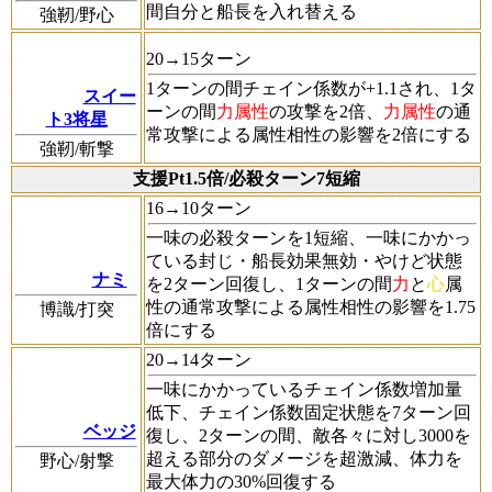
間自分と船長を入れ替える
強靭/野心
20→15ターン
1ターンの間チェイン係数が+1.1され、1タ
スイー
ーンの間
力属性
の攻撃を2倍、
力属性
の通
ト3将星
常攻撃による属性相性の影響を2倍にする
強靭/斬撃
支援Pt1.5倍/必殺ターン7短縮
16→10ターン
一味の必殺ターンを1短縮、一味にかかっ
ている封じ・船長効果無効・やけど状態
ナミ
を2ターン回復し、1ターンの間
力
と
心
属
性の通常攻撃による属性相性の影響を1.75
博識/打突
倍にする
20→14ターン
一味にかかっているチェイン係数増加量
低下、チェイン係数固定状態を7ターン回
ベッジ
復し、2ターンの間、敵各々に対し3000を
超える部分のダメージを超激減、体力を
野心/射撃
最大体力の30%回復する