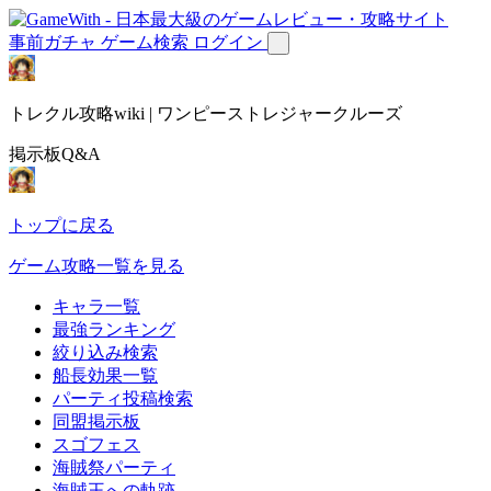
事前ガチャ
ゲーム検索
ログイン
トレクル攻略wiki | ワンピーストレジャークルーズ
掲示板Q&A
トップに戻る
ゲーム攻略一覧を見る
キャラ一覧
最強ランキング
絞り込み検索
船長効果一覧
パーティ投稿検索
同盟掲示板
スゴフェス
海賊祭パーティ
海賊王への軌跡