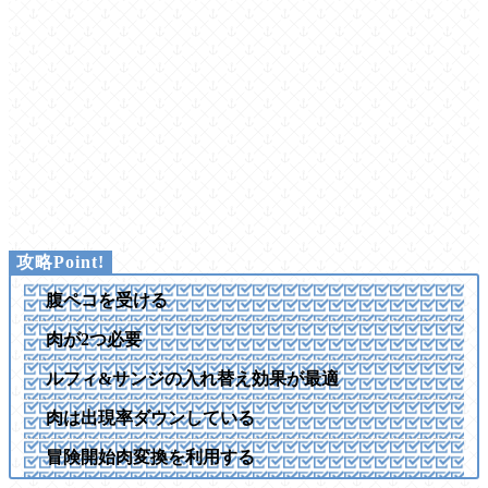
腹ペコを受ける
肉が2つ必要
ルフィ&サンジの入れ替え効果が最適
肉は出現率ダウンしている
冒険開始肉変換を利用する