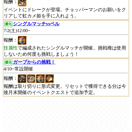
報酬：
イベントにドレークが登場。チョッパーマンのお願いをク
リアして虹カメ姫を手に入れよう。
シングルマッチvsペル
優先
7/2(土)12:00~
報酬：
技属性
で編成されたシングルマッチが開催。挑戦権は使用
しないため何度も挑戦しましょう！
ガープからの挑戦！
優先
4/10~常設開催
報酬：
報酬は取り切りに形式変更。リセットで獲得できる分は今
後月末開催のイベントクエストで追加予定。