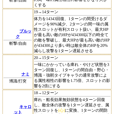
斬撃/自由
くする
19→14ターン
体力を14343回復、1ターンの間受けるダ
メージを90%減少、2ターンの間一味の属
性スロットが有利スロット扱い、最大HP
ブルッ
が最も高い敵のHPが434300以下の時全て
ク
の敵を撃破し、最大HPが最も高い敵のHP
斬撃/自由
が434300より多い時は敵全体のHPを20%
減らし攻撃を1ターン遅延させる
20→15ターン
一味にかかっている痺れ・やけど状態を3
ターン回復し、1ターンの間自由・野心・
ナミ
博識・強靭タイプキャラの通常攻撃によ
る属性相性の影響を1.75倍、スロットの影
博識/打突
響を2倍にする
18→12ターン
痺れ・船長効果無効状態を4ターン回復
し、敵全体の攻撃を1ターン遅延させ、属
キャロ
性スロットを
[心]
に変換、1ターンの間防
ット