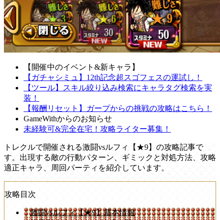
【開催中のイベント&新キャラ】
【ガチャシミュ】12th記念超スゴフェスの運試し！
【ツール】スキル絞り込み検索にキャラタグ検索を実
装！
【報酬リセット】ガープからの挑戦の攻略はこちら！
GameWithからのお知らせ
未経験可&完全在宅！攻略ライター募集！
トレクルで開催される激闘vsルフィ【★9】の攻略記事で
す。出現する敵の行動パターン、ギミックと対処方法、攻略
適正キャラ、周回パーティを紹介しています。
攻略目次
激闘vsルフィ【★9】基本情報