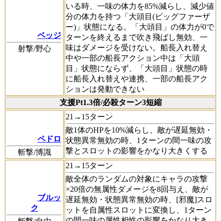
いる時、一味の体力を85%減らし、減少値
分の体力を持つ「大頭目(ビッグファーザ
ー)」状態になる。「大頭目」の体力が0で
ベッジ
ターンを終えるまで吹き飛ばし無効、一
味はダメージを受けない。船長入れ替え
射撃/野心
中や一部の船長アクション中は「大頭
目」状態にならず、「大頭目」状態の時
に船長入れ替えや連携、一部の船長アク
ションは発動できない
支援Pt1.3倍/必殺ターン3短縮
21→15ターン
敵1体のHPを10%減らし、敵が遅延無効・
ペドロ
状態異常無効の時、1ターンの間一味の攻
撃とスロットの影響をかなり大きくする
斬撃/博識
21→15ターン
敵全体のランダムの対象にキャラの攻撃
×20倍の無属性ダメージを8回与え、敵が
ブルッ
遅延無効・状態異常無効の時、[邪魔]スロ
ク
ットを自属性スロットに変換し、1ターン
の間一味の属性相性の影響をかなり大き