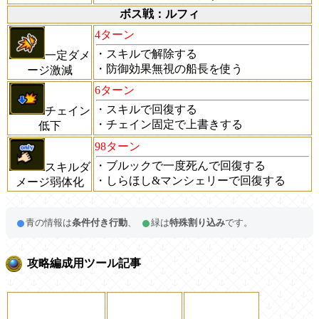
ボス戦：ルフィ
4ターン
・スキルで解除する
一定ダメ
・防御効果無視の船長を使う
ージ激減
6ターン
・スキルで回復する
チェイン
・チェイン固定で上書きする
低下
98ターン
・ブルックで一度死んで回復する
スキルダ
・しらほし&マンシェリーで回復する
メージ弱体化
青の情報は
条件付き行動
、
緑は
特殊割り込み
です。
攻略編成用ツール記事