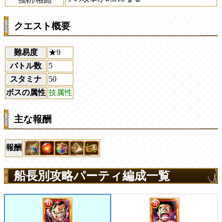
クエスト概要
難易度
★9
バトル数
5
スタミナ
50
ボスの属性
技属性
主な報酬
報酬
船長別攻略パーティ編成一覧