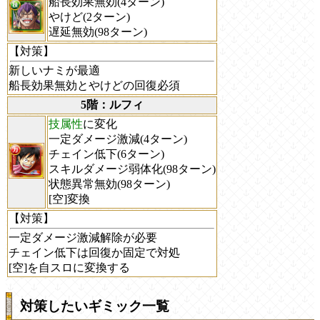
船長効果無効(4ターン)
やけど(2ターン)
遅延無効(98ターン)
【対策】
新しいナミが最適
船長効果無効とやけどの回復必須
5階：ルフィ
技属性
に変化
一定ダメージ激減(4ターン)
チェイン低下(6ターン)
スキルダメージ弱体化(98ターン)
状態異常無効(98ターン)
[空]変換
【対策】
一定ダメージ激減解除が必要
チェイン低下は回復か固定で対処
[空]を自スロに変換する
対策したいギミック一覧