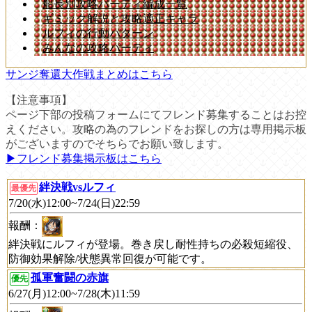
船長別攻略パーティ編成一覧
ギミック解説と攻略適正キャラ
ルフィの行動パターン
みんなの攻略パーティ
サンジ奪還大作戦まとめはこちら
【注意事項】
ページ下部の投稿フォームにてフレンド募集することはお控
えください。攻略の為のフレンドをお探しの方は専用掲示板
がございますのでそちらでお願い致します。
▶︎フレンド募集掲示板はこちら
絆決戦vsルフィ
最優先
7/20(水)12:00~7/24(日)22:59
報酬：
絆決戦にルフィが登場。巻き戻し耐性持ちの必殺短縮役、
防御効果解除/状態異常回復が可能です。
孤軍奮闘の赤旗
優先
6/27(月)12:00~7/28(木)11:59