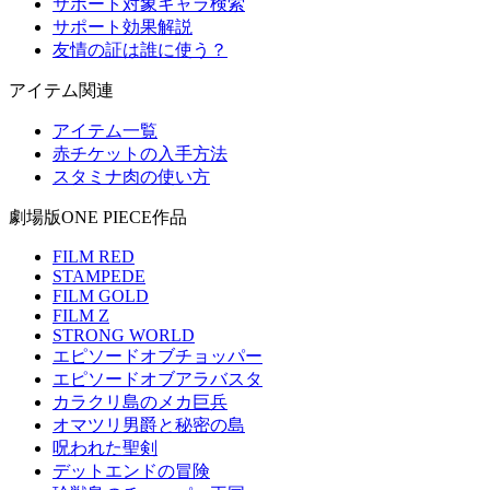
サポート対象キャラ検索
サポート効果解説
友情の証は誰に使う？
アイテム関連
アイテム一覧
赤チケットの入手方法
スタミナ肉の使い方
劇場版ONE PIECE作品
FILM RED
STAMPEDE
FILM GOLD
FILM Z
STRONG WORLD
エピソードオブチョッパー
エピソードオブアラバスタ
カラクリ島のメカ巨兵
オマツリ男爵と秘密の島
呪われた聖剣
デットエンドの冒険