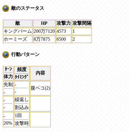
敵のステータス
敵
HP
攻撃力
攻撃間隔
キングバーム
200万7120
4573
1
ホーミーズ
8万7875
6500
2
行動パターン
ﾀｰﾝ
頻度
内容
体力
ﾀｲﾐﾝｸﾞ
先制
-
腹ペコ(2)
-
-
繰返し
-
-
割込み
1回
-
20%
攻撃時