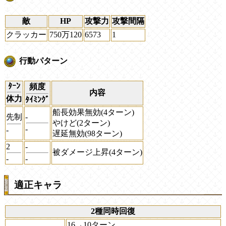
敵
HP
攻撃力
攻撃間隔
クラッカー
750万120
6573
1
行動パターン
ﾀｰﾝ
頻度
内容
体力
ﾀｲﾐﾝｸﾞ
船長効果無効(4ターン)
先制
-
やけど(2ターン)
-
-
遅延無効(98ターン)
2
-
被ダメージ上昇(4ターン)
-
-
適正キャラ
2種同時回復
16→10ターン