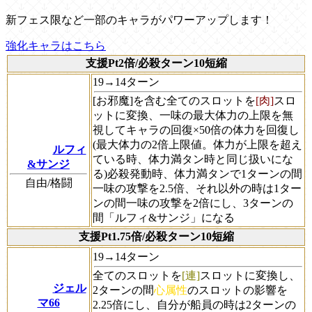
新フェス限など一部のキャラがパワーアップします！
強化キャラはこちら
支援Pt2倍/必殺ターン10短縮
19→14ターン
[お邪魔]を含む全てのスロットを
[肉]
スロ
ットに変換、一味の最大体力の上限を無
視してキャラの回復×50倍の体力を回復し
(最大体力の2倍上限値。体力が上限を超え
ルフィ
ている時、体力満タン時と同じ扱いにな
&サンジ
る)必殺発動時、体力満タンで1ターンの間
自由/格闘
一味の攻撃を2.5倍、それ以外の時は1ター
ンの間一味の攻撃を2倍にし、3ターンの
間「ルフィ&サンジ」になる
支援Pt1.75倍/必殺ターン10短縮
19→14ターン
全てのスロットを
[連]
スロットに変換し、
ジェル
2ターンの間
心属性
のスロットの影響を
マ66
2.25倍にし、自分が船員の時は2ターンの