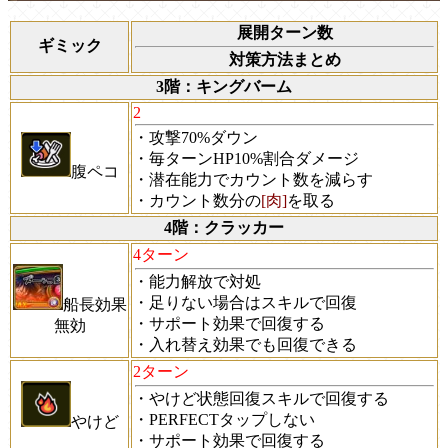
展開ターン数
ギミック
対策方法まとめ
3階：キングバーム
2
・攻撃70%ダウン
・毎ターンHP10%割合ダメージ
腹ペコ
・潜在能力でカウント数を減らす
・カウント数分の
[肉]
を取る
4階：クラッカー
4ターン
・能力解放で対処
・足りない場合はスキルで回復
船長効果
・サポート効果で回復する
無効
・入れ替え効果でも回復できる
2ターン
・やけど状態回復スキルで回復する
・PERFECTタップしない
やけど
・サポート効果で回復する