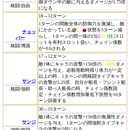
御ダウン中の敵に与えるダメージが1.75倍
格闘/自由
になる
18→12ターン
1ターンの間敵全体の防御力を激減し、敵
にかかっている
、
状態を5ターン減
チョッ
らし、1ターンの間一味の
[知]
[心]
[技]
スロ
パー
ットを有利スロット扱い、チェイン係数
格闘/博識
が+0.6される
17→12ターン
敵1体にキャラの攻撃×150倍の
心属性
ダメ
ージを与え、必殺発動時残り体力が一定
以上の時、1ターンの間格闘タイプキャラ
サンジ
の攻撃が2.25倍、自分が船長・フレンド船
長・助っ人船長の時、チェイン係数固
格闘/強靭
定・チェイン係数増加量低下状態を10タ
ーン回復する
30→15ターン
敵1体にキャラの攻撃×150倍の無属性ダメ
サンジ
ージを与え、1ターンの間強靭タイプキャ
ラの攻撃が2倍になる
強靭/格闘