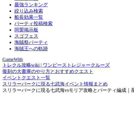
最強ランキング
絞り込み検索
船長効果一覧
パーティ投稿検索
同盟掲示板
スゴフェス
海賊祭パーティ
海賊王への軌跡
GameWith
トレクル攻略wiki | ワンピーストレジャークルーズ
復刻の大書庫のやり方とおすすめクエスト
イベントクエスト一覧
スリラーバークに現る七武海イベント情報まとめ
スリラーバークに現る七武海vsモリア攻略とパーティ編成｜星