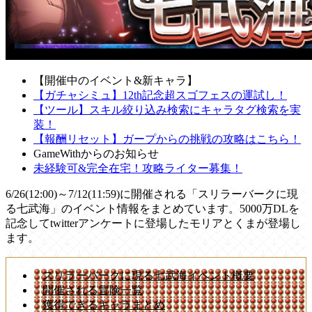
【開催中のイベント&新キャラ】
【ガチャシミュ】12th記念超スゴフェスの運試し！
【ツール】スキル絞り込み検索にキャラタグ検索を実
装！
【報酬リセット】ガープからの挑戦の攻略はこちら！
GameWithからのお知らせ
未経験可&完全在宅！攻略ライター募集！
6/26(12:00)～7/12(11:59)に開催される「スリラーバークに現
る七武海」のイベント情報をまとめています。5000万DLを
記念してtwitterアンケートに登場したモリアとくまが登場し
ます。
スリラーバークに現る七武海イベント概要
開催される冒険一覧
獲得できるキャラまとめ