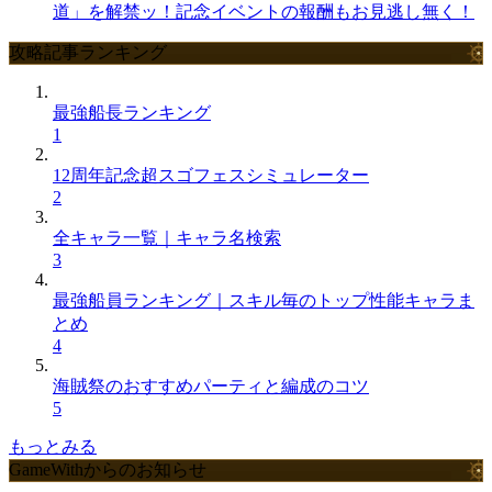
道」を解禁ッ！記念イベントの報酬もお見逃し無く！
攻略記事ランキング
最強船長ランキング
1
12周年記念超スゴフェスシミュレーター
2
全キャラ一覧｜キャラ名検索
3
最強船員ランキング｜スキル毎のトップ性能キャラま
とめ
4
海賊祭のおすすめパーティと編成のコツ
5
もっとみる
GameWithからのお知らせ