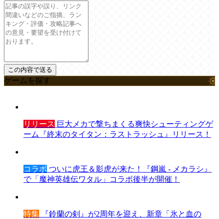
ゲームを探す
リリース
巨大メカで撃ちまくる爽快シューティングゲ
ーム『終末のタイタン：ラストラッシュ』リリース！
コラボ
ついに虎王＆影虎が来た！『鋼嵐 - メカラシ』
で「魔神英雄伝ワタル」コラボ後半が開催！
特集
『鈴蘭の剣』が2周年を迎え、新章「氷と血の