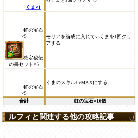
くま×1
虹の宝石
×5
モリアを編成に入れてvsくまを1回クリ
アする
確定秘伝
の書セット×5
くまのスキルLvMAXにする
虹の宝石
×5
合計
虹の宝石×16個
ルフィと関連する他の攻略記事