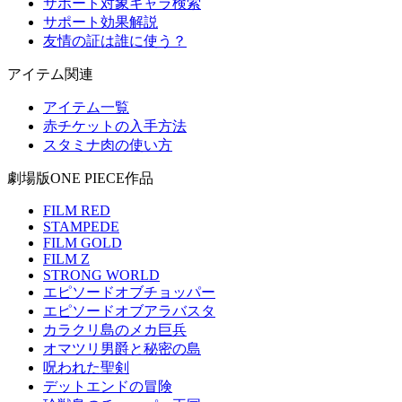
サポート対象キャラ検索
サポート効果解説
友情の証は誰に使う？
アイテム関連
アイテム一覧
赤チケットの入手方法
スタミナ肉の使い方
劇場版ONE PIECE作品
FILM RED
STAMPEDE
FILM GOLD
FILM Z
STRONG WORLD
エピソードオブチョッパー
エピソードオブアラバスタ
カラクリ島のメカ巨兵
オマツリ男爵と秘密の島
呪われた聖剣
デットエンドの冒険