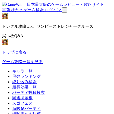
事前ガチャ
ゲーム検索
ログイン
トレクル攻略wiki | ワンピーストレジャークルーズ
掲示板Q&A
トップに戻る
ゲーム攻略一覧を見る
キャラ一覧
最強ランキング
絞り込み検索
船長効果一覧
パーティ投稿検索
同盟掲示板
スゴフェス
海賊祭パーティ
海賊王への軌跡