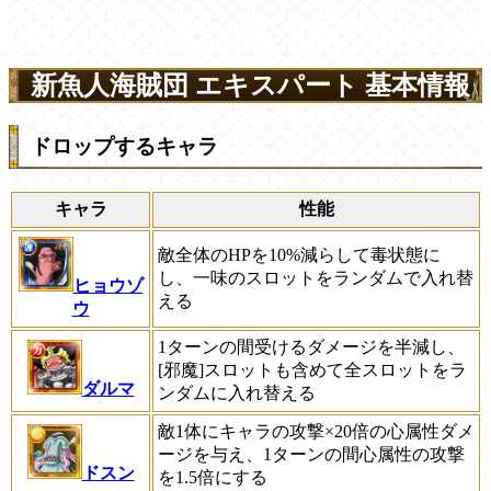
新魚人海賊団 エキスパート 基本情報
ドロップするキャラ
キャラ
性能
敵全体のHPを10%減らして毒状態に
し、一味のスロットをランダムで入れ替
ヒョウゾ
える
ウ
1ターンの間受けるダメージを半減し、
[邪魔]
スロットも含めて全スロットをラ
ダルマ
ンダムに入れ替える
敵1体にキャラの攻撃×20倍の心属性ダメ
ージを与え、1ターンの間心属性の攻撃
ドスン
を1.5倍にする