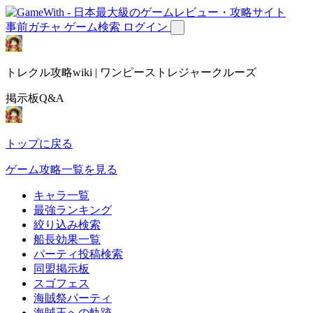
事前ガチャ
ゲーム検索
ログイン
トレクル攻略wiki | ワンピーストレジャークルーズ
掲示板Q&A
トップに戻る
ゲーム攻略一覧を見る
キャラ一覧
最強ランキング
絞り込み検索
船長効果一覧
パーティ投稿検索
同盟掲示板
スゴフェス
海賊祭パーティ
海賊王への軌跡