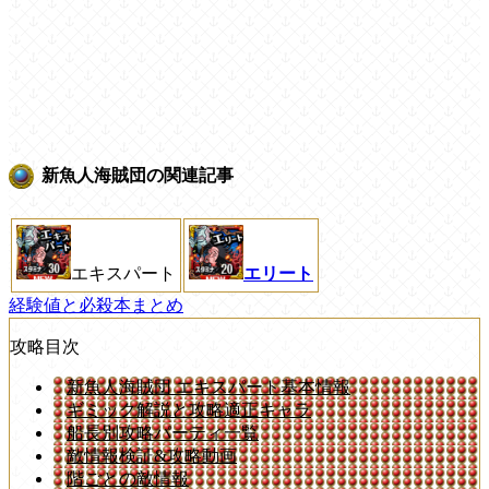
新魚人海賊団の関連記事
エキスパート
エリート
経験値と必殺本まとめ
攻略目次
新魚人海賊団 エキスパート基本情報
ギミック解説と攻略適正キャラ
船長別攻略パーティ一覧
敵情報検証&攻略動画
階ごとの敵情報