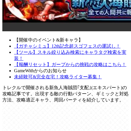
【開催中のイベント&新キャラ】
【ガチャシミュ】12th記念超スゴフェスの運試し！
【ツール】スキル絞り込み検索にキャラタグ検索を実
装！
【報酬リセット】ガープからの挑戦の攻略はこちら！
GameWithからのお知らせ
未経験可&完全在宅！攻略ライター募集！
トレクルで開催される新魚人海賊団｢支配｣(エキスパート)の
攻略記事です。出現する敵の行動パターン、ギミックと対処
方法、攻略適正キャラ、周回パーティを紹介しています。