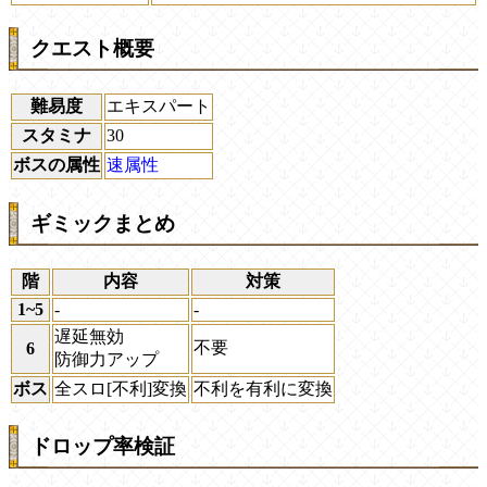
クエスト概要
難易度
エキスパート
スタミナ
30
ボスの属性
速属性
ギミックまとめ
階
内容
対策
1~5
-
-
遅延無効
不要
6
防御力アップ
ボス
全スロ[不利]変換
不利を有利に変換
ドロップ率検証