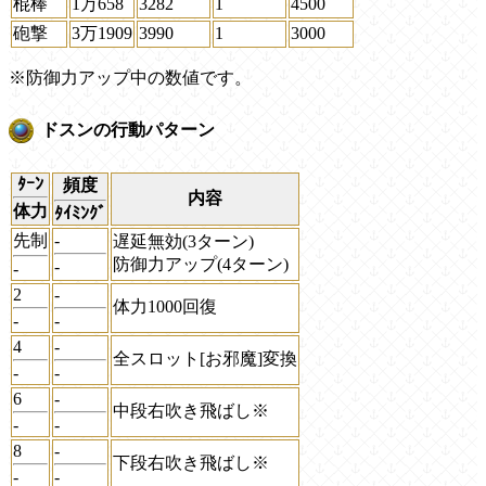
棍棒
1万658
3282
1
4500
砲撃
3万1909
3990
1
3000
※防御力アップ中の数値です。
ドスンの行動パターン
ﾀｰﾝ
頻度
内容
体力
ﾀｲﾐﾝｸﾞ
先制
-
遅延無効(3ターン)
防御力アップ(4ターン)
-
-
2
-
体力1000回復
-
-
4
-
全スロット[お邪魔]変換
-
-
6
-
中段右吹き飛ばし※
-
-
8
-
下段右吹き飛ばし※
-
-