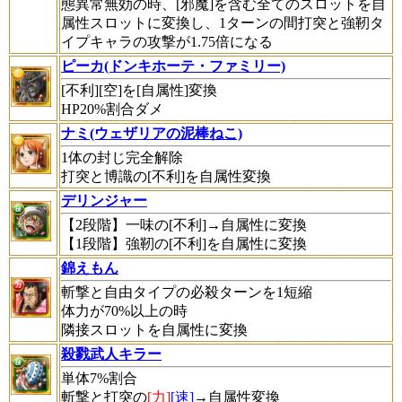
態異常無効の時、
[邪魔]
を含む全てのスロットを自
属性スロットに変換し、1ターンの間打突と強靭タ
イプキャラの攻撃が1.75倍になる
ピーカ(ドンキホーテ・ファミリー)
[不利][空]を[自属性]変換
HP20%割合ダメ
ナミ(ウェザリアの泥棒ねこ)
1体の封じ完全解除
打突と博識の[不利]を自属性変換
デリンジャー
【2段階】一味の[不利]→自属性に変換
【1段階】強靭の[不利]を自属性に変換
錦えもん
斬撃と自由タイプの必殺ターンを1短縮
体力が70%以上の時
隣接スロットを自属性に変換
殺戮武人キラー
単体7%割合
斬撃と打突の
[力]
[速]
→自属性変換