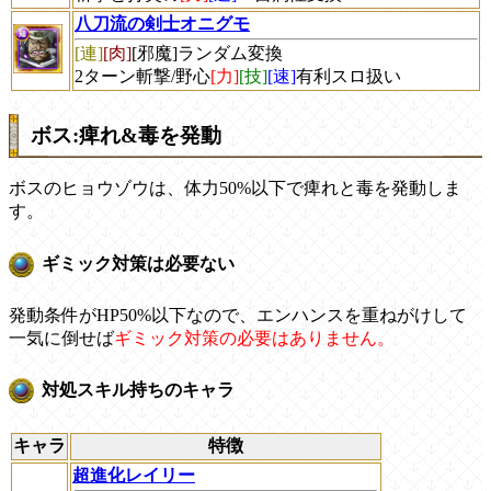
八刀流の剣士オニグモ
[連]
[肉]
[邪魔]ランダム変換
2ターン斬撃/野心
[力]
[技]
[速]
有利スロ扱い
ボス:痺れ&毒を発動
ボスのヒョウゾウは、体力50%以下で痺れと毒を発動しま
す。
ギミック対策は必要ない
発動条件がHP50%以下なので、エンハンスを重ねがけして
一気に倒せば
ギミック対策の必要はありません。
対処スキル持ちのキャラ
キャラ
特徴
超進化レイリー