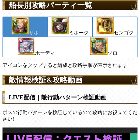
船長別攻略パーティ一覧
サボ
ミホーク
センゴク
ホーディ
ゾロ
アイコンをタップすると編成と攻略手順が表示されます
敵情報検証&攻略動画
LIVE配信｜敵行動パターン検証動画
ボスの行動パターンを検証しているので攻略にお役立てくだ
さい!