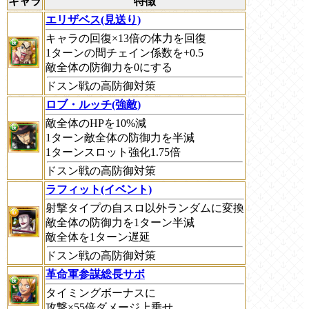
キャラ
特徴
エリザベス(見送り)
キャラの回復×13倍の体力を回復
1ターンの間チェイン係数を+0.5
敵全体の防御力を0にする
ドスン戦の高防御対策
ロブ・ルッチ(強敵)
敵全体のHPを10%減
1ターン敵全体の防御力を半減
1ターンスロット強化1.75倍
ドスン戦の高防御対策
ラフィット(イベント)
射撃タイプの自スロ以外ランダムに変換
敵全体の防御力を1ターン半減
敵全体を1ターン遅延
ドスン戦の高防御対策
革命軍参謀総長サボ
タイミングボーナスに
攻撃×55倍ダメージ上乗せ