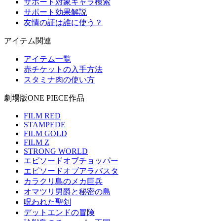
サポート対象キャラ検索
サポート効果解説
友情の証は誰に使う？
アイテム関連
アイテム一覧
赤チケットの入手方法
スタミナ肉の使い方
劇場版ONE PIECE作品
FILM RED
STAMPEDE
FILM GOLD
FILM Z
STRONG WORLD
エピソードオブチョッパー
エピソードオブアラバスタ
カラクリ島のメカ巨兵
オマツリ男爵と秘密の島
呪われた聖剣
デットエンドの冒険