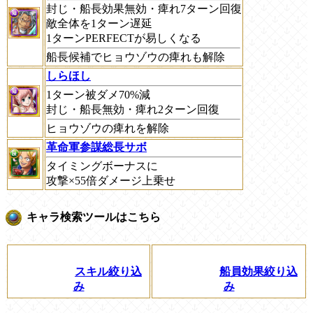
封じ・船長効果無効・痺れ7ターン回復
敵全体を1ターン遅延
1ターンPERFECTが易しくなる
船長候補でヒョウゾウの痺れも解除
しらほし
1ターン被ダメ70%減
封じ・船長無効・痺れ2ターン回復
ヒョウゾウの痺れを解除
革命軍参謀総長サボ
タイミングボーナスに
攻撃×55倍ダメージ上乗せ
キャラ検索ツールはこちら
スキル絞り込
船員効果絞り込
み
み