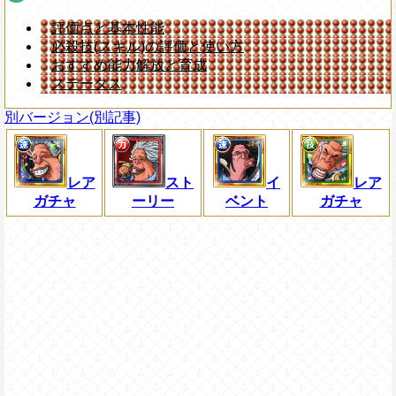
評価点と基本性能
必殺技(スキル)の評価と使い方
おすすめ能力解放と育成
ステータス
別バージョン(別記事)
レア
スト
イ
レア
ガチャ
ーリー
ベント
ガチャ