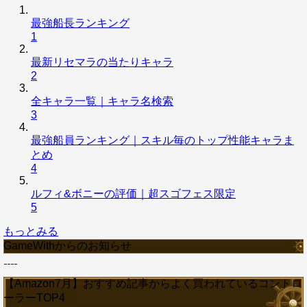
最強船長ランキング
1
最新リセマラの当たりキャラ
2
全キャラ一覧｜キャラ名検索
3
最強船員ランキング｜スキル毎のトップ性能キャラま
とめ
4
ルフィ&ボニーの評価｜超スゴフェス限定
5
もっとみる
GameWithからのお知らせ
【Amazon7月】おすすめ記事からよく買われているコントロ
ーラーTOP4