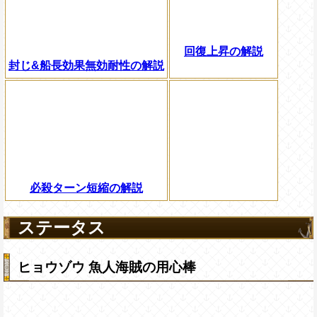
回復上昇の解説
封じ&船長効果無効耐性の解説
必殺ターン短縮の解説
ステータス
ヒョウゾウ 魚人海賊の用心棒