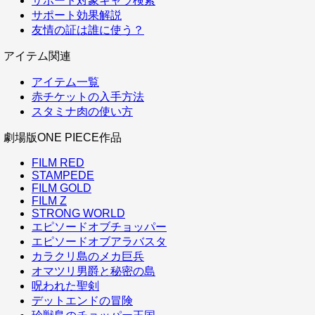
サポート対象キャラ検索
サポート効果解説
友情の証は誰に使う？
アイテム関連
アイテム一覧
赤チケットの入手方法
スタミナ肉の使い方
劇場版ONE PIECE作品
FILM RED
STAMPEDE
FILM GOLD
FILM Z
STRONG WORLD
エピソードオブチョッパー
エピソードオブアラバスタ
カラクリ島のメカ巨兵
オマツリ男爵と秘密の島
呪われた聖剣
デットエンドの冒険