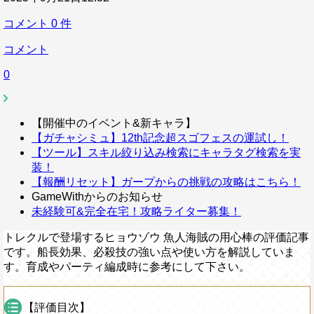
コメント
0
件
コメント
0
【開催中のイベント&新キャラ】
【ガチャシミュ】12th記念超スゴフェスの運試し！
【ツール】スキル絞り込み検索にキャラタグ検索を実
装！
【報酬リセット】ガープからの挑戦の攻略はこちら！
GameWithからのお知らせ
未経験可&完全在宅！攻略ライター募集！
トレクルで登場するヒョウゾウ 魚人海賊の用心棒の評価記事
です。船長効果、必殺技の強い点や使い方を解説していま
す。育成やパーティ編成時に参考にして下さい。
【評価目次】