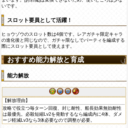
いです。
スロット要員として活躍！
ヒョウゾウのスロット数は4個です。レアガチャ限定キャラ
の進化後と同じなので、ガチャ限なしでパーティを編成する
際にスロット要員として使えます。
おすすめ能力解放と育成
能力解放
【解放理由】
攻略で役立つ毎ターン回復、封じ耐性、船長効果無効耐性
は最優先。必殺短縮Lv2を発動するなら編成内に4体、ダメ
ージ軽減Lv3なら3体必要なので調整が必要。