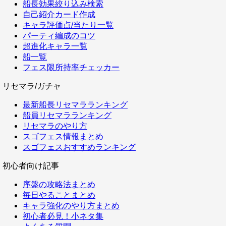
船長効果絞り込み検索
自己紹介カード作成
キャラ評価点/当たり一覧
パーティ編成のコツ
超進化キャラ一覧
船一覧
フェス限所持率チェッカー
リセマラ/ガチャ
最新船長リセマラランキング
船員リセマラランキング
リセマラのやり方
スゴフェス情報まとめ
スゴフェスおすすめランキング
初心者向け記事
序盤の攻略法まとめ
毎日やることまとめ
キャラ強化のやり方まとめ
初心者必見！小ネタ集