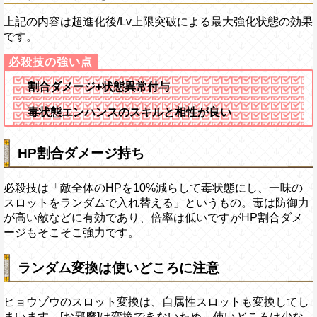
上記の内容は超進化後/Lv上限突破による最大強化状態の効果
です。
割合ダメージ+状態異常付与
毒状態エンハンスのスキルと相性が良い
HP割合ダメージ持ち
必殺技は「敵全体のHPを10%減らして毒状態にし、一味の
スロットをランダムで入れ替える」というもの。毒は防御力
が高い敵などに有効であり、倍率は低いですがHP割合ダメ
ージもそこそこ強力です。
ランダム変換は使いどころに注意
ヒョウゾウのスロット変換は、自属性スロットも変換してし
まいます。[お邪魔]は変換できないため、使いどころは少な