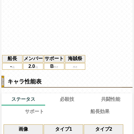
船長
メンバー
サポート
海賊祭
-
2.0
B
キャラ性能表
ステータス
必殺技
共闘性能
サポート
船長効果
通常
15→9ターン
共闘性能
通常時
効果
限界突破
画像
タイプ1
タイプ2