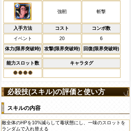
自分の基礎攻撃力の6%をサポート対象キ
斬撃タイプキャラの攻撃を1.5倍にし、強
冒険開始時の必殺ター
通常時
力に上乗せする
の体力を1.25倍にする
属性
キャラの攻撃を6倍
敵全体のHPを10%減らして毒状態にし、
船長効果
強靭
斬撃
にし、他の属性キャラの
をランダムで入れ替える
Lv上限突破
対象
倍、体力を1.25倍にす
ホーディ イカロス ダルマ ゼオ ドスン
上限突破
入手方法
コスト
ターン数：8
コンボ数
敵1体のHPを25%減
イベント
20
6
体力の上限を無視して
×30倍の全プレイヤ
体力(限界突破時)
攻撃(限界突破時)
回復(限界突破時)
必殺技
(最大体力の2倍上限
えている時、体力満タ
能力スロット数
キャラタグ
になる)、全プレイヤ
果無効を2ターン回復
2ターンの間敵全体の
アクション
を30%下げ、斬撃タイ
必殺技(スキル)の評価と使い方
げる
スキルの内容
敵全体のHPを10%減らして毒状態にし、一味のスロットを
ランダムで入れ替える