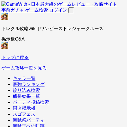
事前ガチャ
ゲーム検索
ログイン
トレクル攻略wiki | ワンピーストレジャークルーズ
掲示板Q&A
トップに戻る
ゲーム攻略一覧を見る
キャラ一覧
最強ランキング
絞り込み検索
船長効果一覧
パーティ投稿検索
同盟掲示板
スゴフェス
海賊祭パーティ
海賊王への軌跡