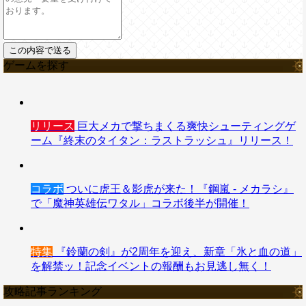
ゲームを探す
リリース
巨大メカで撃ちまくる爽快シューティングゲ
ーム『終末のタイタン：ラストラッシュ』リリース！
コラボ
ついに虎王＆影虎が来た！『鋼嵐 - メカラシ』
で「魔神英雄伝ワタル」コラボ後半が開催！
特集
『鈴蘭の剣』が2周年を迎え、新章「氷と血の道」
を解禁ッ！記念イベントの報酬もお見逃し無く！
攻略記事ランキング