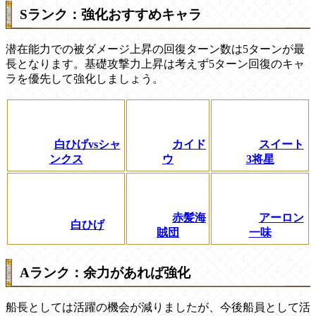
Sランク：強化おすすめキャラ
潜在能力での被ダメージ上昇の回復ターン数は5ターンが最
長となります。基礎攻撃力上昇は考えず5ターン回復のキャ
ラを優先して強化しましょう。
白ひげvsシャ
カイド
スイート
ンクス
ウ
3将星
赤髪海
アーロン
白ひげ
賊団
一味
Aランク：余力があれば強化
船長としては活躍の機会が減りましたが、今後船員として活