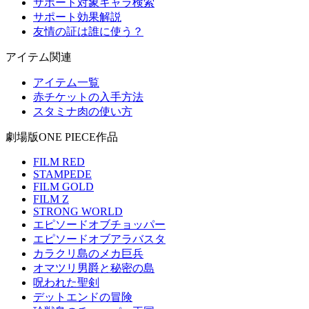
サポート対象キャラ検索
サポート効果解説
友情の証は誰に使う？
アイテム関連
アイテム一覧
赤チケットの入手方法
スタミナ肉の使い方
劇場版ONE PIECE作品
FILM RED
STAMPEDE
FILM GOLD
FILM Z
STRONG WORLD
エピソードオブチョッパー
エピソードオブアラバスタ
カラクリ島のメカ巨兵
オマツリ男爵と秘密の島
呪われた聖剣
デットエンドの冒険