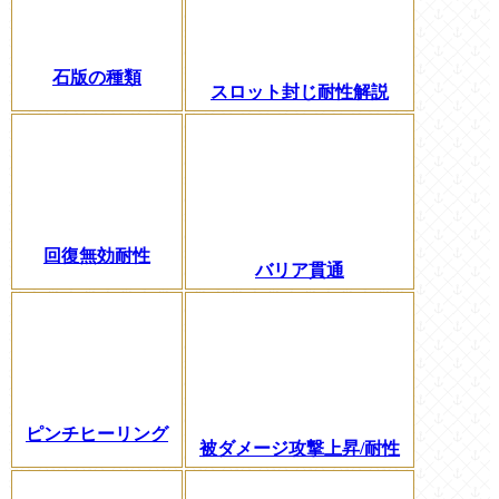
石版の種類
スロット封じ耐性解説
回復無効耐性
バリア貫通
ピンチヒーリング
被ダメージ攻撃上昇/耐性