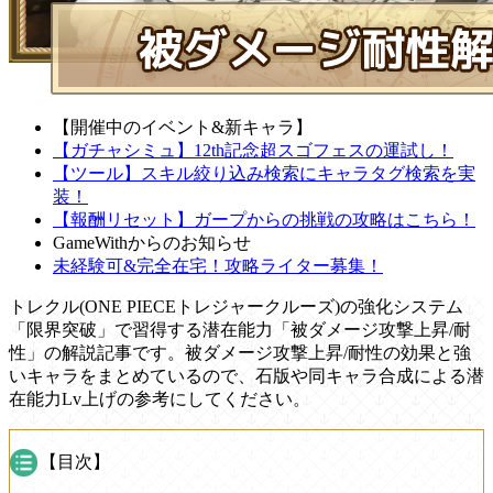
【開催中のイベント&新キャラ】
【ガチャシミュ】12th記念超スゴフェスの運試し！
【ツール】スキル絞り込み検索にキャラタグ検索を実
装！
【報酬リセット】ガープからの挑戦の攻略はこちら！
GameWithからのお知らせ
未経験可&完全在宅！攻略ライター募集！
トレクル(ONE PIECEトレジャークルーズ)の強化システム
「限界突破」で習得する潜在能力「被ダメージ攻撃上昇/耐
性」の解説記事です。被ダメージ攻撃上昇/耐性の効果と強
いキャラをまとめているので、石版や同キャラ合成による潜
在能力Lv上げの参考にしてください。
【目次】