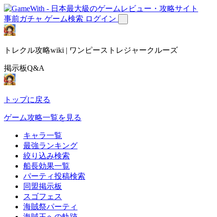
事前ガチャ
ゲーム検索
ログイン
トレクル攻略wiki | ワンピーストレジャークルーズ
掲示板Q&A
トップに戻る
ゲーム攻略一覧を見る
キャラ一覧
最強ランキング
絞り込み検索
船長効果一覧
パーティ投稿検索
同盟掲示板
スゴフェス
海賊祭パーティ
海賊王への軌跡