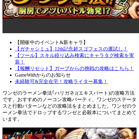
【開催中のイベント&新キャラ】
【ガチャシミュ】12th記念超スゴフェスの運試し！
【ツール】スキル絞り込み検索にキャラタグ検索を実
装！
【報酬リセット】ガープからの挑戦の攻略はこちら！
GameWithからのお知らせ
未経験可&完全在宅！攻略ライター募集！
ワンゼのラーメン拳法｢ハリガネ｣(エキスパート)の攻略方法
です。おすすめのノーコン攻略パーティ、ワンゼのステータ
スと行動パターンなどの攻略法をまとめました。ワンゼのラ
ーメン拳法でドロップするワンゼと必殺本についてまとめて
います。