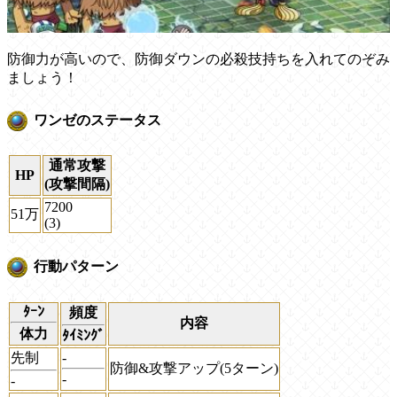
防御力が高いので、防御ダウンの必殺技持ちを入れてのぞみ
ましょう！
ワンゼのステータス
通常攻撃
HP
(攻撃間隔)
7200
51万
(3)
行動パターン
ﾀｰﾝ
頻度
内容
体力
ﾀｲﾐﾝｸﾞ
先制
-
防御&攻撃アップ(5ターン)
-
-