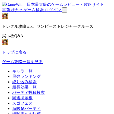
事前ガチャ
ゲーム検索
ログイン
トレクル攻略wiki | ワンピーストレジャークルーズ
掲示板Q&A
トップに戻る
ゲーム攻略一覧を見る
キャラ一覧
最強ランキング
絞り込み検索
船長効果一覧
パーティ投稿検索
同盟掲示板
スゴフェス
海賊祭パーティ
海賊王への軌跡