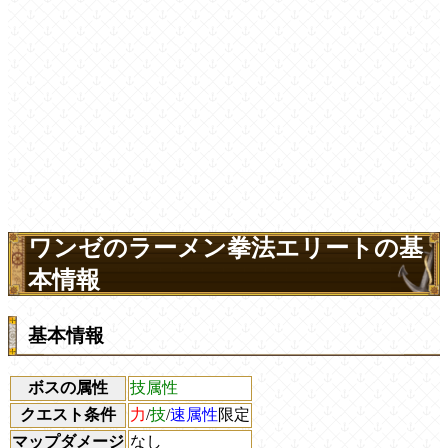
ワンゼのラーメン拳法エリートの基
本情報
基本情報
ボスの属性
技属性
クエスト条件
力
/
技
/
速属性
限定
マップダメージ
なし