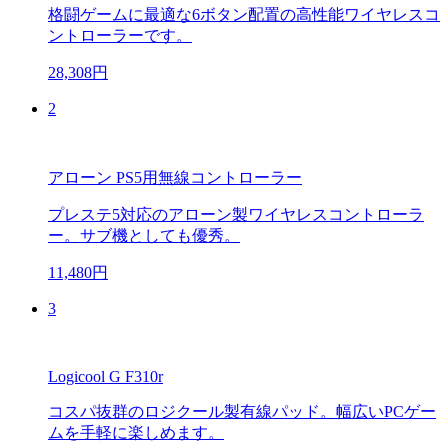
格闘ゲームに最適な6ボタン配置の高性能ワイヤレスコ
ントローラーです。
28,308円
2
アローン PS5用無線コントローラー
プレステ5対応のアローン製ワイヤレスコントローラ
ー。サブ機としても優秀。
11,480円
3
Logicool G F310r
コスパ抜群のロジクール製有線パッド。幅広いPCゲー
ムを手軽に楽しめます。