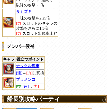
以降の攻撃3.5倍
サカズキ
一味の攻撃を2.25倍
[力]
スロットのキャラの
攻撃をさらに1.5倍
[力]
スロット出現率上昇
メンバー候補
キャラ
役立つポイント
ナックル海軍
[速]
→
[力]
に変換
ブラメンコ
[技]
[速]
→
[力]
船長別攻略パーティ