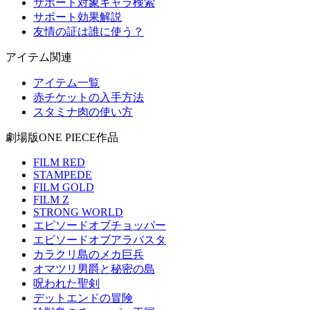
サポート対象キャラ検索
サポート効果解説
友情の証は誰に使う？
アイテム関連
アイテム一覧
赤チケットの入手方法
スタミナ肉の使い方
劇場版ONE PIECE作品
FILM RED
STAMPEDE
FILM GOLD
FILM Z
STRONG WORLD
エピソードオブチョッパー
エピソードオブアラバスタ
カラクリ島のメカ巨兵
オマツリ男爵と秘密の島
呪われた聖剣
デットエンドの冒険