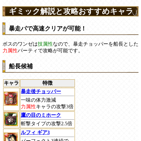
ギミック解説と攻略おすすめキャラ
暴走パで高速クリアが可能！
ボスのワンゼは
技属性
なので、暴走チョッパーを船長とした
力属性
パーティで攻略が可能です。
船長候補
キャラ
特徴
暴走後チョッパー
一味の体力激減
力属性
キャラの攻撃3倍
鷹の目のミホーク
斬撃タイプの攻撃2.5倍
ルフィ ギア3
パーフェクト3連続で