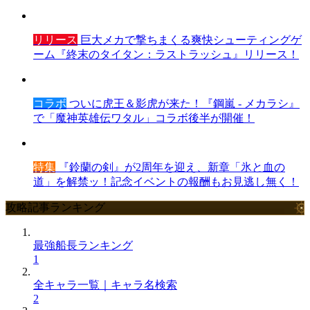
リリース
巨大メカで撃ちまくる爽快シューティングゲ
ーム『終末のタイタン：ラストラッシュ』リリース！
コラボ
ついに虎王＆影虎が来た！『鋼嵐 - メカラシ』
で「魔神英雄伝ワタル」コラボ後半が開催！
特集
『鈴蘭の剣』が2周年を迎え、新章「氷と血の
道」を解禁ッ！記念イベントの報酬もお見逃し無く！
攻略記事ランキング
最強船長ランキング
1
全キャラ一覧｜キャラ名検索
2