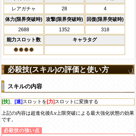
技属性
の被ダメ5%減
全プレイヤーの一味の
必殺技
レアガチャ
28
4
を2回90%減らし、キ
の全プレイヤーの体力
体力(限界突破時)
攻撃(限界突破時)
回復(限界突破時)
2ターンの間敵全体の
2688
1352
318
アクション
を30%下げ、自由タイ
能力スロット数
キャラタグ
げる
必殺技(スキル)の評価と使い方
スキルの内容
[技]
、
[速]
スロットを
[力]
スロットに変換する
上記の内容は超進化後/Lv上限突破による最大強化状態の効果
です。