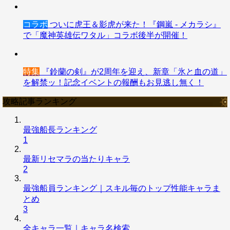
コラボ
ついに虎王＆影虎が来た！『鋼嵐 - メカラシ』
で「魔神英雄伝ワタル」コラボ後半が開催！
特集
『鈴蘭の剣』が2周年を迎え、新章「氷と血の道」
を解禁ッ！記念イベントの報酬もお見逃し無く！
攻略記事ランキング
最強船長ランキング
1
最新リセマラの当たりキャラ
2
最強船員ランキング｜スキル毎のトップ性能キャラま
とめ
3
全キャラ一覧｜キャラ名検索