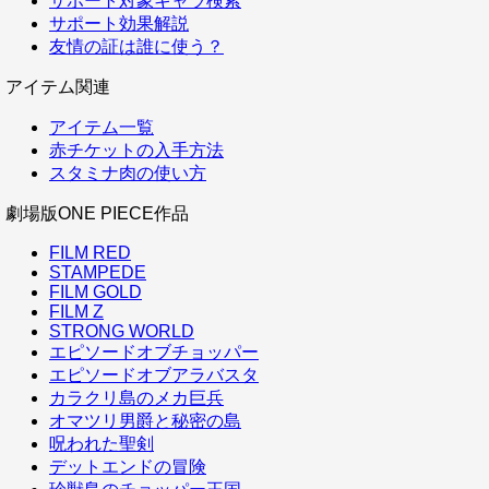
サポート対象キャラ検索
サポート効果解説
友情の証は誰に使う？
アイテム関連
アイテム一覧
赤チケットの入手方法
スタミナ肉の使い方
劇場版ONE PIECE作品
FILM RED
STAMPEDE
FILM GOLD
FILM Z
STRONG WORLD
エピソードオブチョッパー
エピソードオブアラバスタ
カラクリ島のメカ巨兵
オマツリ男爵と秘密の島
呪われた聖剣
デットエンドの冒険