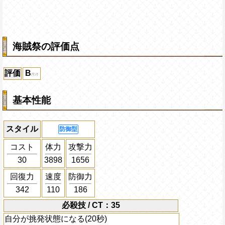
海賊祭の評価点
評価
B
基本性能
スタイル
防御型
コスト
体力
攻撃力
30
3898
1656
回復力
速度
防御力
342
110
186
必殺技 / CT：35
自分が挑発状態になる(20秒)