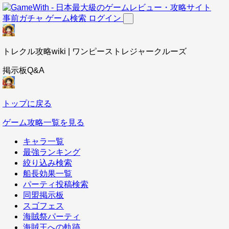
事前ガチャ
ゲーム検索
ログイン
トレクル攻略wiki | ワンピーストレジャークルーズ
掲示板Q&A
トップに戻る
ゲーム攻略一覧を見る
キャラ一覧
最強ランキング
絞り込み検索
船長効果一覧
パーティ投稿検索
同盟掲示板
スゴフェス
海賊祭パーティ
海賊王への軌跡