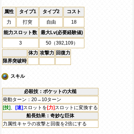
属性
タイプ1
タイプ2
コスト
力
打突
自由
18
能力スロット数
最大Lv(必要経験値)
3
50（392,109）
体力
攻撃力
回復力
限界突破時
スキル
必殺技：ポケットの大槌
発動ターン：20→10ターン
[技]
、
[速]
スロットを
[力]
スロットに変換する
船長効果：奇妙な巨体
力属性キャラの攻撃と回復を2倍にする