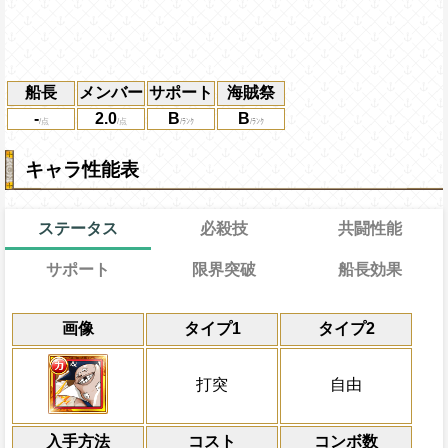
船長
メンバー
サポート
海賊祭
-
2.0
B
B
キャラ性能表
ステータス
必殺技
共闘性能
サポート
限界突破
船長効果
能力
通常
習得する効果
20→10ターン
通常時
共闘性能
限界突破
効果
16
画像
タイプ1
タイプ2
技属性
力属性キャラの攻撃と回復を2倍にする
から受けるダメージを4%減らし、
冒険開始時の必殺ター
通常時
自分は
[心]
も有利扱い
ータスの12%をサポート対象キャラの基
属性
キャラの攻撃を6倍
[技]
、
[速]
スロットを
Lv上限突破
[力]
スロットに変換す
船長効果
打突
自由
乗せする
自分は
[知]
も有利扱い
にし、他の属性キャラの
上限突破
倍、体力を1.25倍にす
対象
速属性
の被ダメ5%減
入手方法
コスト
ターン数：14
コンボ数
白ひげ