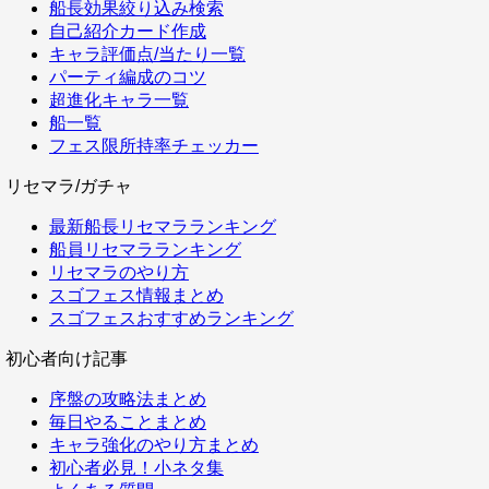
船長効果絞り込み検索
自己紹介カード作成
キャラ評価点/当たり一覧
パーティ編成のコツ
超進化キャラ一覧
船一覧
フェス限所持率チェッカー
リセマラ/ガチャ
最新船長リセマラランキング
船員リセマラランキング
リセマラのやり方
スゴフェス情報まとめ
スゴフェスおすすめランキング
初心者向け記事
序盤の攻略法まとめ
毎日やることまとめ
キャラ強化のやり方まとめ
初心者必見！小ネタ集