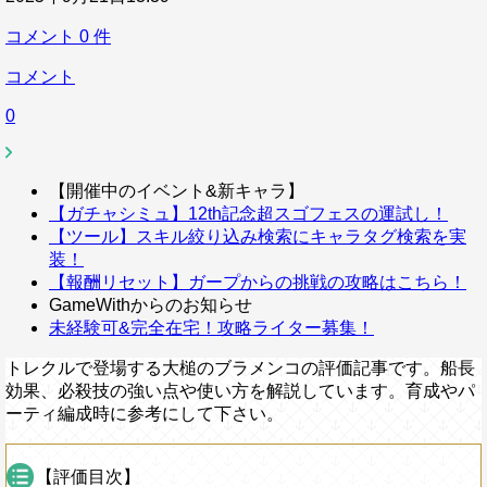
コメント
0
件
コメント
0
【開催中のイベント&新キャラ】
【ガチャシミュ】12th記念超スゴフェスの運試し！
【ツール】スキル絞り込み検索にキャラタグ検索を実
装！
【報酬リセット】ガープからの挑戦の攻略はこちら！
GameWithからのお知らせ
未経験可&完全在宅！攻略ライター募集！
トレクルで登場する大槌のブラメンコの評価記事です。船長
効果、必殺技の強い点や使い方を解説しています。育成やパ
ーティ編成時に参考にして下さい。
【評価目次】