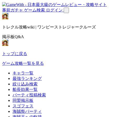
事前ガチャ
ゲーム検索
ログイン
トレクル攻略wiki | ワンピーストレジャークルーズ
掲示板Q&A
トップに戻る
ゲーム攻略一覧を見る
キャラ一覧
最強ランキング
絞り込み検索
船長効果一覧
パーティ投稿検索
同盟掲示板
スゴフェス
海賊祭パーティ
海賊王への軌跡