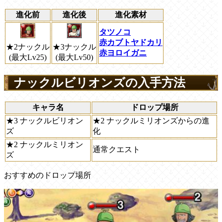
進化前
進化後
進化素材
タツノコ
赤カブトヤドカリ
★2ナックル
★3ナックル
赤ヨロイガニ
(最大Lv25)
(最大Lv50)
ナックルビリオンズの入手方法
キャラ名
ドロップ場所
★3 ナックルビリオン
★2 ナックルミリオンズからの進
ズ
化
★2 ナックルミリオン
通常クエスト
ズ
おすすめのドロップ場所