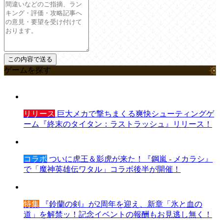
ゲームを探す
リリース
巨大メカで撃ちまくる爽快シューティングゲ
ーム『終末のタイタン：ラストラッシュ』リリース！
コラボ
ついに虎王＆影虎が来た！『鋼嵐 - メカラシ』
で「魔神英雄伝ワタル」コラボ後半が開催！
特集
『鈴蘭の剣』が2周年を迎え、新章「氷と血の
道」を解禁ッ！記念イベントの報酬もお見逃し無く！