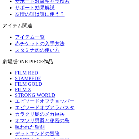
サポート対象キャラ検索
サポート効果解説
友情の証は誰に使う？
アイテム関連
アイテム一覧
赤チケットの入手方法
スタミナ肉の使い方
劇場版ONE PIECE作品
FILM RED
STAMPEDE
FILM GOLD
FILM Z
STRONG WORLD
エピソードオブチョッパー
エピソードオブアラバスタ
カラクリ島のメカ巨兵
オマツリ男爵と秘密の島
呪われた聖剣
デットエンドの冒険