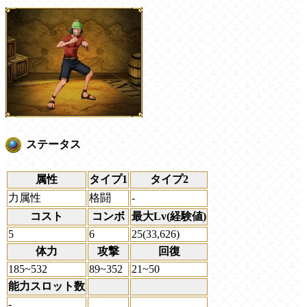
ステータス
属性
タイプ1
タイプ2
力属性
格闘
-
コスト
コンボ
最大Lv(経験値)
5
6
25(33,626)
体力
攻撃
回復
185~532
89~352
21~50
能力スロット数
-