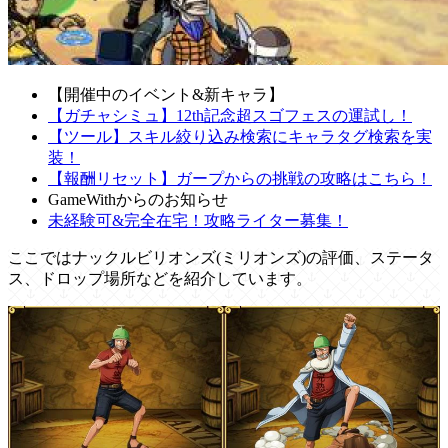
【開催中のイベント&新キャラ】
【ガチャシミュ】12th記念超スゴフェスの運試し！
【ツール】スキル絞り込み検索にキャラタグ検索を実
装！
【報酬リセット】ガープからの挑戦の攻略はこちら！
GameWithからのお知らせ
未経験可&完全在宅！攻略ライター募集！
ここではナックルビリオンズ(ミリオンズ)の評価、ステータ
ス、ドロップ場所などを紹介しています。