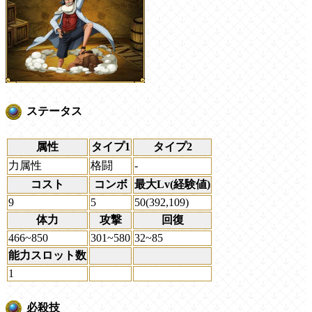
ステータス
属性
タイプ1
タイプ2
力属性
格闘
-
コスト
コンボ
最大Lv(経験値)
9
5
50(392,109)
体力
攻撃
回復
466~850
301~580
32~85
能力スロット数
1
必殺技