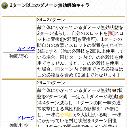
2ターン以上のダメージ無効解除キャラ
34→27ターン
敵全体にかかっているダメージ無効状態を
2ターン減らし、自分のスロットを
[和]
スロ
ットに変換([お邪魔]も変換可)、1ターンの
間自分の攻撃とスロットの影響をそれぞれ
カイドウ
3倍にする【他の必殺技を2回以上使用して
強靭/野心
いる場合、同じターン内でこの必殺技を使
用できません。また、この必殺技を使用し
た場合、同ターン内で使用できる必殺技は
この必殺技を含めて2回までとなります】
29→15ターン
敵全体にかかっているダメージ無効(
)状
態を2ターン減、一定以上ダメージ激減(
)を4ターン減らし、1ターンの間一味の通
常攻撃による属性相性の影響を1.75倍に
し、一味に
心属性
が3人以上いる時、一味
ドレーク
にかかっている封じ状態を4ターン回復
強靭/打突
し、1ターンの間一味のチェイン係数が