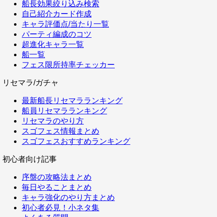
船長効果絞り込み検索
自己紹介カード作成
キャラ評価点/当たり一覧
パーティ編成のコツ
超進化キャラ一覧
船一覧
フェス限所持率チェッカー
リセマラ/ガチャ
最新船長リセマラランキング
船員リセマラランキング
リセマラのやり方
スゴフェス情報まとめ
スゴフェスおすすめランキング
初心者向け記事
序盤の攻略法まとめ
毎日やることまとめ
キャラ強化のやり方まとめ
初心者必見！小ネタ集