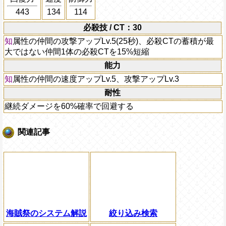
443
134
114
必殺技 / CT：30
知
属性の仲間の攻撃アップLv.5(25秒)、必殺CTの蓄積が最
大ではない仲間1体の必殺CTを15%短縮
能力
知
属性の仲間の速度アップLv.5、攻撃アップLv.3
耐性
継続ダメージを60%確率で回避する
関連記事
海賊祭のシステム解説
絞り込み検索