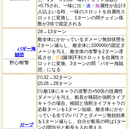
+0.75され、一味に
技
・
速
・
知
属性が合計3
人以上いる時、一味のスロットを自属性ス
ロットに変換し、1ターンの間チェイン係
数が3倍で固定される
28→13ターン
敵全体にかかっているダメージ無効状態を
2ターン減らし、敵全体に100000の固定ダ
バギー海
メージを与え、敵全体の攻撃を2ターン遅
賊団
延させ、
[G]
[爆弾]不利スロットを自属性ス
野心/斬撃
ロットに変換、3ターンの間「バギー海賊
団」になる
⑴.32→32ターン
⑵.28→28ターン
⑴.敵1体にキャラの攻撃力×50倍の技属性
ダメージを与え、船長が格闘か強靭タイプ
キャラの場合、格闘と強靭タイプキャラの
必殺ターンを1ターン短縮、敵全体にかか
っている全てのバリアとダメージ無効効果
を1ターン減らし、自分が船長の時は1ター
ガープ
ンの間自分と船長を入れ替える