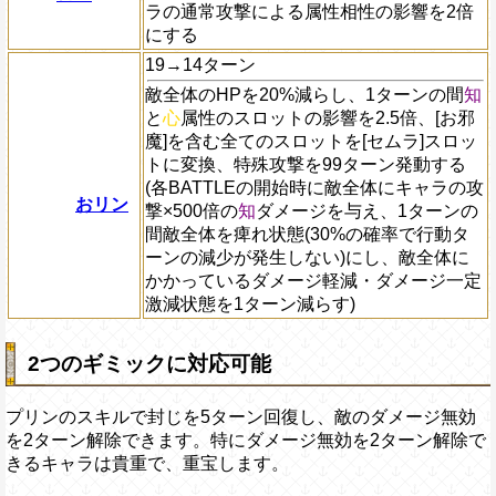
ラの通常攻撃による属性相性の影響を2倍
にする
19→14ターン
敵全体のHPを20%減らし、1ターンの間
知
と
心
属性のスロットの影響を2.5倍、[お邪
魔]を含む全てのスロットを[セムラ]スロッ
トに変換、特殊攻撃を99ターン発動する
(各BATTLEの開始時に敵全体にキャラの攻
おリン
撃×500倍の
知
ダメージを与え、1ターンの
間敵全体を痺れ状態(30%の確率で行動タ
ーンの減少が発生しない)にし、敵全体に
かかっているダメージ軽減・ダメージ一定
激減状態を1ターン減らす)
2つのギミックに対応可能
プリンのスキルで封じを5ターン回復し、敵のダメージ無効
を2ターン解除できます。特にダメージ無効を2ターン解除で
きるキャラは貴重で、重宝します。