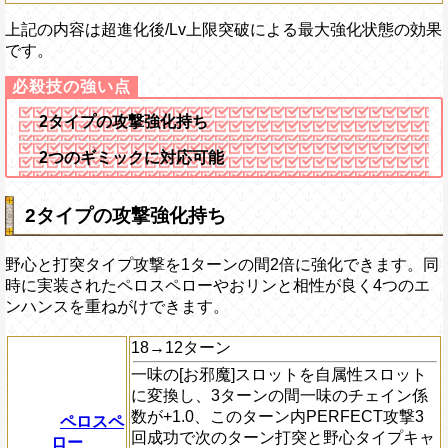
上記の内容は超進化後/Lv上限突破による最大強化状態の効果
です。
2タイプの攻撃強化持ち
2つのギミックに対応可能
2タイプの攻撃強化持ち
野心と打突タイプ攻撃を1ターンの間2倍に強化できます。同
時に実装されたペロスペローやおリンと相性が良く4つのエ
ンハンスを重ねがけできます。
18→12ターン
一味の[お邪魔]スロットを自属性スロット
に変換し、3ターンの間一味のチェイン係
数が+1.0、このターン内PERFECT攻撃3
ペロスペ
回成功で次のターン打突と野心タイプキャ
ロー