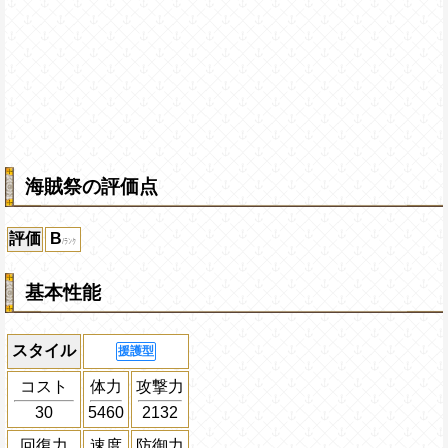
海賊祭の評価点
評価
B
基本性能
スタイル
援護型
コスト
体力
攻撃力
30
5460
2132
回復力
速度
防御力