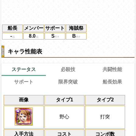
船長
メンバー
サポート
海賊祭
-
8.0
S
B
キャラ性能表
ステータス
必殺技
共闘性能
サポート
限界突破
船長効果
能
通常
20→14ターン
共闘性能
通常時
効果
限界突破
画像
タイプ1
タイプ2
習得する効果
力
冒険中1回限り、敵から封じ状態を受けた
一味の攻撃を2.5倍にし、体力満タンの時
冒険開始時の必殺ター
通常時
行動時に一味の封じ状態を1ターン回復し
ジを30%減らす
属性
キャラの攻撃を6倍
一味の基礎ステータスが+50される
①：1ターンの間野心と打突タイプキャラの
船長効果
野心
打突
キャラのスロットを自属性スロットに変換す
にし、他の属性キャラの
にし、一味にかかっている封じ状態を3タ
Lv上限突破
自分以外の野心と打突タイプキャラ
変換可)
倍、体力を1.25倍にす
体にかかっているダメージ無効状態を1タ
分の必殺ターンを1短縮される
入手方法
②：1ターンの間野心と打突タイプキャラ
コスト
ターン数：12
コンボ数
対象