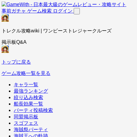
事前ガチャ
ゲーム検索
ログイン
トレクル攻略wiki | ワンピーストレジャークルーズ
掲示板Q&A
トップに戻る
ゲーム攻略一覧を見る
キャラ一覧
最強ランキング
絞り込み検索
船長効果一覧
パーティ投稿検索
同盟掲示板
スゴフェス
海賊祭パーティ
海賊王への軌跡