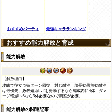
おすすめパーティ
最強キャラランキング
おすすめ能力解放と育成
能力解放
【解放理由】
攻略で役立つ毎ターン回復、封じ耐性、船長効果無効耐性
は最優先。必殺短縮Lv2を発動するなら編成内に4体、ダメ
ージ軽減Lv3なら3体必要なので調整が必要。
能力解放の関連記事