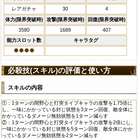
残り体力が50%以下の時、自分攻撃がP
し、一味にかかっている封じ状態を5ター
リンリン サンジ シフォン
全プレイヤーの一味の[
レアガチャ
30
4
ば、キャラの回復×1.5倍の体力を回
にかかっているダメージ無効状態を2ター
必殺技
全てのスロットを自属
自分のスロット封じ状態を5ターン回
換し、一味の必殺ター
上限突破
体力(限界突破時)
攻撃(限界突破時)
回復(限界突破時)
利効果を1ターン延長
回復無効状態を5ターン回復する
3580
1689
407
2ターンの間敵全体の
能力スロット数
キャラタグ
アクション
を30%下げ、打突タイ
げる
必殺技(スキル)の評価と使い方
スキルの内容
①：1ターンの間野心と打突タイプキャラの攻撃を1.75倍に
し、一味にかかっている封じ状態を3ターン回復、敵全体に
かかっているダメージ無効状態を1ターン減らす
②：1ターンの間野心と打突タイプキャラの攻撃を2倍にし、
一味にかかっている封じ状態を5ターン回復、敵全体にかか
っているダメージ無効状態を2ターン減らす