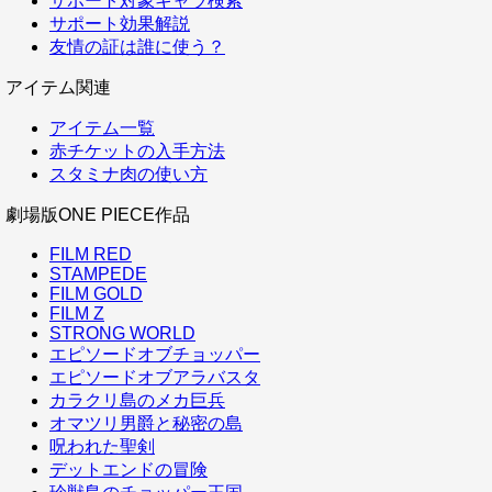
サポート対象キャラ検索
サポート効果解説
友情の証は誰に使う？
アイテム関連
アイテム一覧
赤チケットの入手方法
スタミナ肉の使い方
劇場版ONE PIECE作品
FILM RED
STAMPEDE
FILM GOLD
FILM Z
STRONG WORLD
エピソードオブチョッパー
エピソードオブアラバスタ
カラクリ島のメカ巨兵
オマツリ男爵と秘密の島
呪われた聖剣
デットエンドの冒険