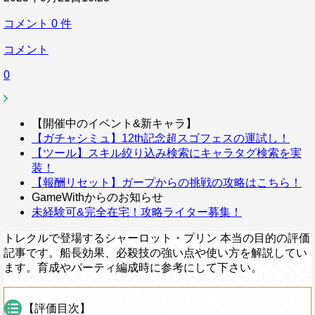
コメント
0
件
コメント
0
【開催中のイベント&新キャラ】
【ガチャシミュ】12th記念超スゴフェスの運試し！
【ツール】スキル絞り込み検索にキャラタグ検索を実
装！
【報酬リセット】ガープからの挑戦の攻略はこちら！
GameWithからのお知らせ
未経験可&完全在宅！攻略ライター募集！
トレクルで登場するシャーロット・プリン 本当の目的の評価
記事です。船長効果、必殺技の強い点や使い方を解説してい
ます。育成やパーティ編成時に参考にして下さい。
【評価目次】