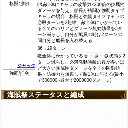
格闘/強靭
⑵.敵1体にキャラの攻撃力×200倍の技属性
ダメージを与え、船長が格闘か強靭タイプ
キャラの場合、格闘と強靭タイプキャラの
必殺ターンを2短縮、敵全体にかかってい
る全てのバリアとダメージ無効効果を3タ
ーン減らし、自分が船員の時は2ターンの
間自分と船長を入れ替える
36→29ターン
敵全体にかかっている
・
・
状態を2
ターン減らし、必殺発動時敵の数が多いほ
ジャック
ど大きい無属性ダメージを全ての防御効
強靭/打突
果・防御力を無視して敵1体に与える(最小
で300000~最大で2000000ダメージ)
海賊祭ステータスと編成