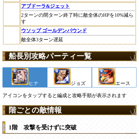
アブドーラ&ジェット
2ターンの間ターン終了時に敵全体のHPを10%減ら
す
ウソップ ゴールデンパウンド
敵全体3ターン遅延
船長別攻略パーティ一覧
ヒナ
ジョズ
エース
アイコンをタップすると編成と攻略手順が表示されます
階ごとの敵情報
1階 攻撃を受けずに突破