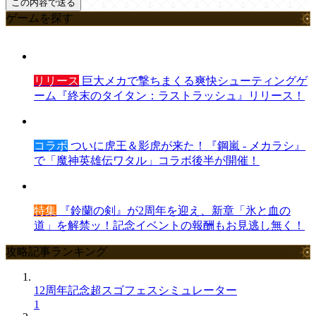
ゲームを探す
リリース
巨大メカで撃ちまくる爽快シューティングゲ
ーム『終末のタイタン：ラストラッシュ』リリース！
コラボ
ついに虎王＆影虎が来た！『鋼嵐 - メカラシ』
で「魔神英雄伝ワタル」コラボ後半が開催！
特集
『鈴蘭の剣』が2周年を迎え、新章「氷と血の
道」を解禁ッ！記念イベントの報酬もお見逃し無く！
攻略記事ランキング
12周年記念超スゴフェスシミュレーター
1