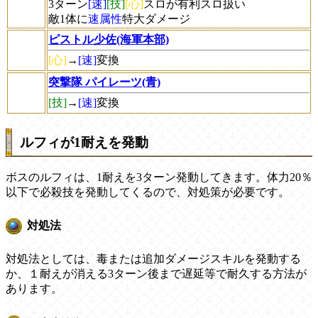
3ターン
[速]
[技]
[心]
スロが有利スロ扱い
敵1体に
速属性
特大ダメージ
ピストル少佐(海軍本部)
[心]
→
[速]
変換
突撃隊 パイレーツ(青)
[技]
→
[速]
変換
ルフィが1耐えを発動
ボスのルフィは、1耐えを3ターン発動してきます。体力20％
以下で必殺技を発動してくるので、対処策が必要です。
対処法
対処法としては、毒または追加ダメージスキルを発動する
か、１耐えが消える3ターン後まで遅延等で耐久する方法が
あります。