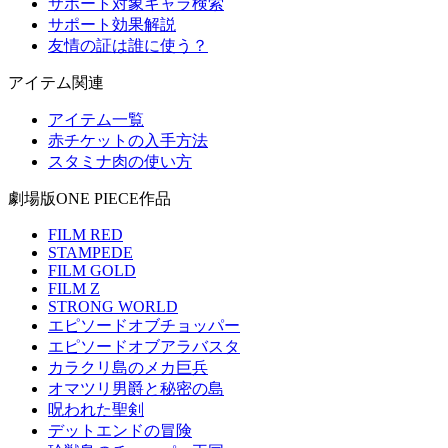
サポート対象キャラ検索
サポート効果解説
友情の証は誰に使う？
アイテム関連
アイテム一覧
赤チケットの入手方法
スタミナ肉の使い方
劇場版ONE PIECE作品
FILM RED
STAMPEDE
FILM GOLD
FILM Z
STRONG WORLD
エピソードオブチョッパー
エピソードオブアラバスタ
カラクリ島のメカ巨兵
オマツリ男爵と秘密の島
呪われた聖剣
デットエンドの冒険