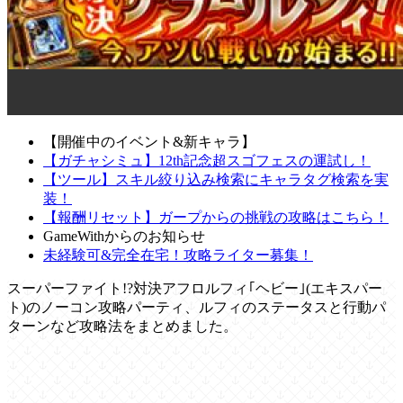
【開催中のイベント&新キャラ】
【ガチャシミュ】12th記念超スゴフェスの運試し！
【ツール】スキル絞り込み検索にキャラタグ検索を実
装！
【報酬リセット】ガープからの挑戦の攻略はこちら！
GameWithからのお知らせ
未経験可&完全在宅！攻略ライター募集！
スーパーファイト!?対決アフロルフィ｢ヘビー｣(エキスパー
ト)のノーコン攻略パーティ、ルフィのステータスと行動パ
ターンなど攻略法をまとめました。