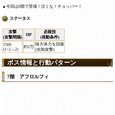
▲今回は6階で登場！泣くな！チョッパー！
ステータス
攻撃
必殺技
HP
(攻撃間隔)
(発動条件)
味方体力を回復
1500
約2万
(1~2→2)
(先制攻撃)
ボス情報と行動パターン
7階 アフロルフィ