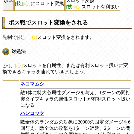
ボス
スロット変換
[技]
[心]
にスロット変換
[技]
[心]
スロット有利扱い
ボス戦でスロット変換をされる
先制で
[技]
、
[心]
スロット変換をされます。
対処法
[技]
、
[心]
スロットを自属性、または有利スロット扱いに変
換できるキャラを連れていきましょう。
ネコマムシ
敵1体に特大心属性ダメージを与え、1ターンの間打
突タイプキャラの属性スロットが有利スロット扱い
になる
ハンコック
敵全体のランダムの対象に20000の固定ダメージを6
回与え、敵全体の攻撃を1ターン遅延、2ターンの間