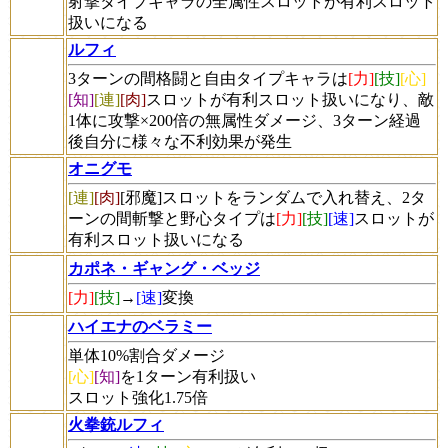
射撃タイプキャラの全属性スロットが有利スロット
扱いになる
ルフィ
3ターンの間格闘と自由タイプキャラは
[力]
[技]
[心]
[知]
[連]
[肉]
スロットが有利スロット扱いになり、敵
1体に攻撃×200倍の無属性ダメージ、3ターン経過
後自分に様々な不利効果が発生
オニグモ
[連]
[肉]
[邪魔]
スロットをランダムで入れ替え、2タ
ーンの間斬撃と野心タイプは
[力]
[技]
[速]
スロットが
有利スロット扱いになる
カポネ・ギャング・ベッジ
[力]
[技]
→
[速]
変換
ハイエナのベラミー
単体10%割合ダメージ
[心]
[知]
を1ターン有利扱い
スロット強化1.75倍
火拳銃ルフィ