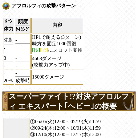
アフロルフィの攻撃パターン
ﾀｰﾝ
頻度
内容
体力
ﾀｲﾐﾝｸﾞ
HP1で耐える(3ターン)
先制
-
味方を固定1000回復
-
-
[技]
[心]
にスロット変換
3
-
4668ダメージ
(攻撃力アップ中)
-
-
-
-
15000ダメージ
20%
攻撃時
スーパーファイト!?対決アフロルフ
ィ エキスパート｢ヘビー｣の概要
①05/05(火)12:00 ~ 05/19(火)11:59
②09/24(木)12:00 ~ 10/01(木)11:59
③12/10(木)12:00 ~ 12/17(木)12:00