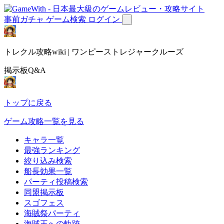
事前ガチャ
ゲーム検索
ログイン
トレクル攻略wiki | ワンピーストレジャークルーズ
掲示板Q&A
トップに戻る
ゲーム攻略一覧を見る
キャラ一覧
最強ランキング
絞り込み検索
船長効果一覧
パーティ投稿検索
同盟掲示板
スゴフェス
海賊祭パーティ
海賊王への軌跡