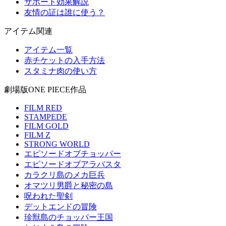
サポート効果解説
友情の証は誰に使う？
アイテム関連
アイテム一覧
赤チケットの入手方法
スタミナ肉の使い方
劇場版ONE PIECE作品
FILM RED
STAMPEDE
FILM GOLD
FILM Z
STRONG WORLD
エピソードオブチョッパー
エピソードオブアラバスタ
カラクリ島のメカ巨兵
オマツリ男爵と秘密の島
呪われた聖剣
デットエンドの冒険
珍獣島のチョッパー王国