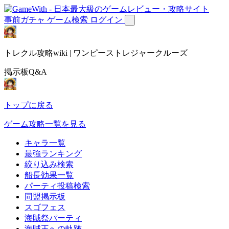
事前ガチャ
ゲーム検索
ログイン
トレクル攻略wiki | ワンピーストレジャークルーズ
掲示板Q&A
トップに戻る
ゲーム攻略一覧を見る
キャラ一覧
最強ランキング
絞り込み検索
船長効果一覧
パーティ投稿検索
同盟掲示板
スゴフェス
海賊祭パーティ
海賊王への軌跡