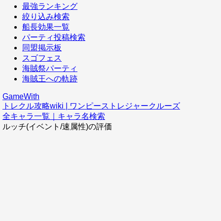
最強ランキング
絞り込み検索
船長効果一覧
パーティ投稿検索
同盟掲示板
スゴフェス
海賊祭パーティ
海賊王への軌跡
GameWith
トレクル攻略wiki | ワンピーストレジャークルーズ
全キャラ一覧｜キャラ名検索
ルッチ(イベント/速属性)の評価