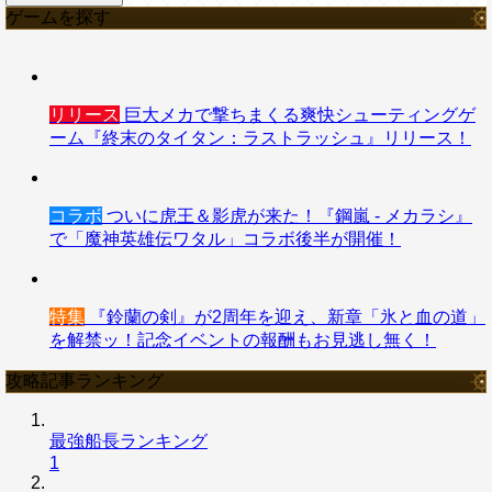
ゲームを探す
リリース
巨大メカで撃ちまくる爽快シューティングゲ
ーム『終末のタイタン：ラストラッシュ』リリース！
コラボ
ついに虎王＆影虎が来た！『鋼嵐 - メカラシ』
で「魔神英雄伝ワタル」コラボ後半が開催！
特集
『鈴蘭の剣』が2周年を迎え、新章「氷と血の道」
を解禁ッ！記念イベントの報酬もお見逃し無く！
攻略記事ランキング
最強船長ランキング
1