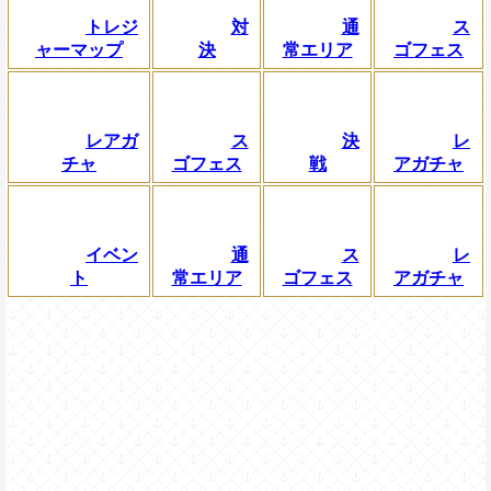
トレジ
対
通
ス
ャーマップ
決
常エリア
ゴフェス
レアガ
ス
決
レ
チャ
ゴフェス
戦
アガチャ
イベン
通
ス
レ
ト
常エリア
ゴフェス
アガチャ