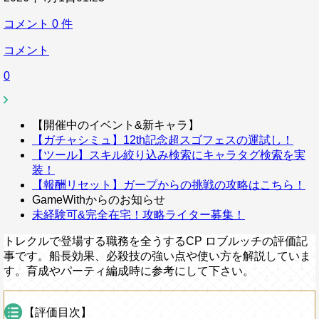
コメント
0
件
コメント
0
【開催中のイベント&新キャラ】
【ガチャシミュ】12th記念超スゴフェスの運試し！
【ツール】スキル絞り込み検索にキャラタグ検索を実
装！
【報酬リセット】ガープからの挑戦の攻略はこちら！
GameWithからのお知らせ
未経験可&完全在宅！攻略ライター募集！
トレクルで登場する職務を全うするCP ロブルッチの評価記
事です。船長効果、必殺技の強い点や使い方を解説していま
す。育成やパーティ編成時に参考にして下さい。
【評価目次】