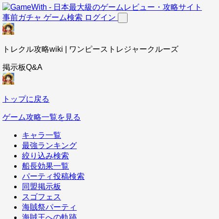
事前ガチャ
ゲーム検索
ログイン
トレクル攻略wiki | ワンピーストレジャークルーズ
掲示板Q&A
トップに戻る
ゲーム攻略一覧を見る
キャラ一覧
最強ランキング
絞り込み検索
船長効果一覧
パーティ投稿検索
同盟掲示板
スゴフェス
海賊祭パーティ
海賊王への軌跡