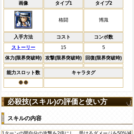
通常
17→11ターン
通常時
共闘性能
限界突破
画像
タイプ1
タイプ2
速属性
の攻撃を2倍、体力を1.2倍にする
冒険開始時の必殺ター
通常時
属性
キャラの攻撃を6倍
1ターンの間自分の攻撃を2倍にし、受ける
Lv上限突破
船長効果
格闘
博識
にし、他の属性キャラの
減らす
倍、体力を1.25倍にす
上限突破
入手方法
コスト
ターン数：8
コンボ数
敵1体のHPを25%減
ストーリー
15
5
体力の上限を無視して
×30倍の全プレイヤ
体力(限界突破時)
攻撃(限界突破時)
回復(限界突破時)
必殺技
(最大体力の2倍上限
えている時、体力満タ
能力スロット数
キャラタグ
になる)、全プレイヤ
果無効を2ターン回復
2ターンの間敵全体の
アクション
を30%下げ、博識タイ
必殺技(スキル)の評価と使い方
げる
スキルの内容
1ターンの間自分の攻撃を2倍にし、受けるダメージを50%減