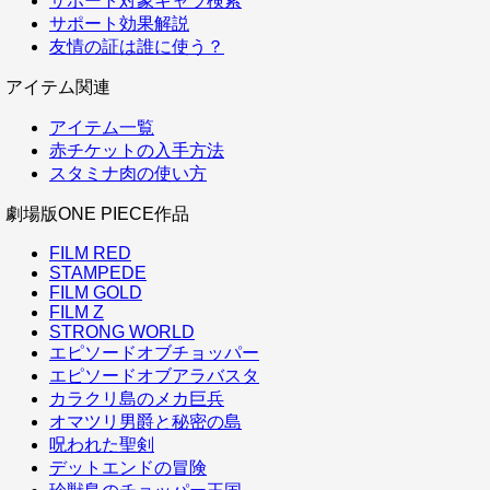
サポート対象キャラ検索
サポート効果解説
友情の証は誰に使う？
アイテム関連
アイテム一覧
赤チケットの入手方法
スタミナ肉の使い方
劇場版ONE PIECE作品
FILM RED
STAMPEDE
FILM GOLD
FILM Z
STRONG WORLD
エピソードオブチョッパー
エピソードオブアラバスタ
カラクリ島のメカ巨兵
オマツリ男爵と秘密の島
呪われた聖剣
デットエンドの冒険