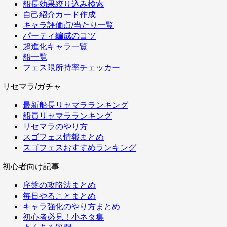
船長効果絞り込み検索
自己紹介カード作成
キャラ評価点/当たり一覧
パーティ編成のコツ
超進化キャラ一覧
船一覧
フェス限所持率チェッカー
リセマラ/ガチャ
最新船長リセマラランキング
船員リセマラランキング
リセマラのやり方
スゴフェス情報まとめ
スゴフェスおすすめランキング
初心者向け記事
序盤の攻略法まとめ
毎日やることまとめ
キャラ強化のやり方まとめ
初心者必見！小ネタ集