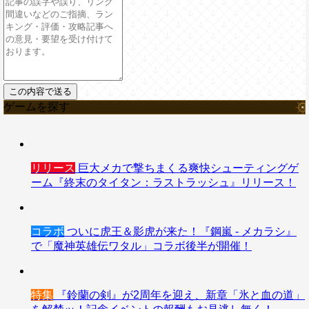
ゲームを探す
リリース
巨大メカで撃ちまくる爽快シューティングゲ
ーム『終末のタイタン：ラストラッシュ』リリース！
コラボ
ついに虎王＆影虎が来た！『鋼嵐 - メカラシ』
で「魔神英雄伝ワタル」コラボ後半が開催！
特集
『鈴蘭の剣』が2周年を迎え、新章「氷と血の道」