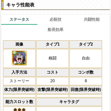
キャラ性能表
ステータス
必殺技
共闘性能
船長効果
通常
15→9ターン
共闘性能
通常時
限界突破
画像
タイプ1
タイプ2
格闘タイプキャラの攻撃を2倍、PERFEC
冒険開始時の必殺ター
通常時
らに1.75倍にする
属性
キャラの攻撃を6倍
一味全員PERFECT攻撃成功で次のター
船長効果
格闘
自由
にし、他の属性キャラの
を90%減らす
Lv上限突破
倍、体力を1.25倍にす
上限突破
入手方法
コスト
ターン数：8
コンボ数
敵1体のHPを25%減
ストーリー
20
8
体力の上限を無視して
×30倍の全プレイヤ
体力(限界突破時)
攻撃(限界突破時)
回復(限界突破時)
必殺技
(最大体力の2倍上限
えている時、体力満タ
能力スロット数
キャラタグ
になる)、全プレイヤ
果無効を2ターン回復