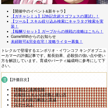
【開催中のイベント&新キャラ】
【ガチャシミュ】12th記念超スゴフェスの運試し！
【ツール】スキル絞り込み検索にキャラタグ検索を実
装！
【報酬リセット】ガープからの挑戦の攻略はこちら！
GameWithからのお知らせ
未経験可&完全在宅！攻略ライター募集！
トレクルで登場するエンポリオ・イワンコフ キングオブニュ
ーカマーの評価記事です。船長効果、必殺技の強い点や使い
方を解説しています。育成やパーティ編成時に参考にして下
さい。
【評価目次】
評価点と基本性能
必殺技(スキル)の評価と使い方
おすすめ能力解放と育成
ステータス