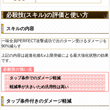
2ターンの間敵全体の
アクション
を30%下げ、自由タイ
必殺技(スキル)の評価と使い方
げる
スキルの内容
一味全員PERFECT攻撃成功で次のターン受けるダメージを
90%減らす
上記の内容は超進化後/Lv上限突破による最大強化状態の効果
です。
タップ条件でのダメージ軽減
軽減率が大きいため汎用性は高い
タップ条件付きのダメージ軽減