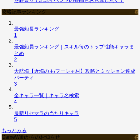
を解禁ッ！記念イベントの報酬もお見逃し無く！
攻略記事ランキング
最強船長ランキング
1
最強船員ランキング｜スキル毎のトップ性能キャラま
とめ
2
大航海【近海の主/フーシャ村】攻略とミッション達成
パーティ
3
全キャラ一覧｜キャラ名検索
4
最新リセマラの当たりキャラ
5
もっとみる
GameWithからのお知らせ