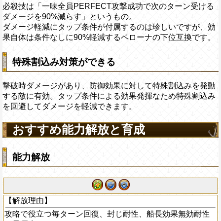
必殺技は「一味全員PERFECT攻撃成功で次のターン受ける
ダメージを90%減らす」というもの。
ダメージ軽減にタップ条件が付属するのは珍しいですが、効
果自体は条件なしに90%軽減するペローナの下位互換です。
特殊割込み対策ができる
撃破時ダメージがあり、防御効果に対して特殊割込みを発動
する敵に有効。タップ条件による効果発揮なため特殊割込み
を回避してダメージを軽減できます。
おすすめ能力解放と育成
能力解放
【解放理由】
攻略で役立つ毎ターン回復、封じ耐性、船長効果無効耐性