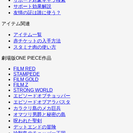
サポート対象キャラ検索
サポート効果解説
友情の証は誰に使う？
アイテム関連
アイテム一覧
赤チケットの入手方法
スタミナ肉の使い方
劇場版ONE PIECE作品
FILM RED
STAMPEDE
FILM GOLD
FILM Z
STRONG WORLD
エピソードオブチョッパー
エピソードオブアラバスタ
カラクリ島のメカ巨兵
オマツリ男爵と秘密の島
呪われた聖剣
デットエンドの冒険