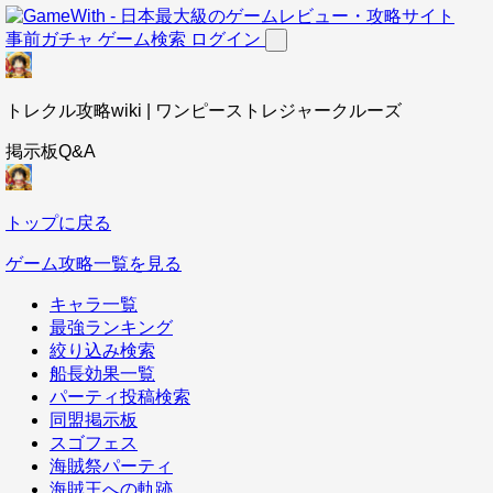
事前ガチャ
ゲーム検索
ログイン
トレクル攻略wiki | ワンピーストレジャークルーズ
掲示板Q&A
トップに戻る
ゲーム攻略一覧を見る
キャラ一覧
最強ランキング
絞り込み検索
船長効果一覧
パーティ投稿検索
同盟掲示板
スゴフェス
海賊祭パーティ
海賊王への軌跡