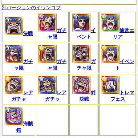
別バージョンのイワンコフ
ガチ
イ
通常エ
決戦
ャ限
ベント
リア
ガチ
ガチ
ガ
イベン
ャ限
ャ限
チャ限
ト
レア
レア
絆
トレマ
ガチャ
ガチャ
決戦
フェス
海賊
祭