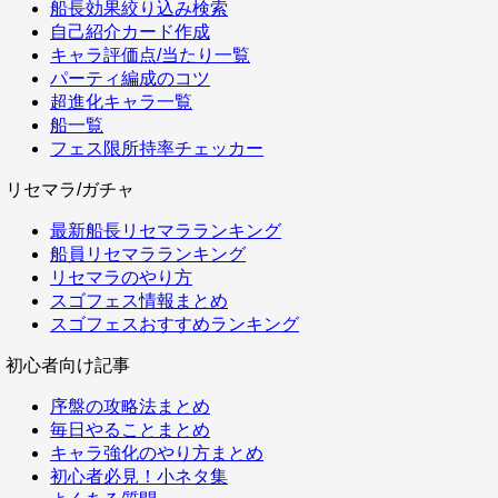
船長効果絞り込み検索
自己紹介カード作成
キャラ評価点/当たり一覧
パーティ編成のコツ
超進化キャラ一覧
船一覧
フェス限所持率チェッカー
リセマラ/ガチャ
最新船長リセマラランキング
船員リセマラランキング
リセマラのやり方
スゴフェス情報まとめ
スゴフェスおすすめランキング
初心者向け記事
序盤の攻略法まとめ
毎日やることまとめ
キャラ強化のやり方まとめ
初心者必見！小ネタ集