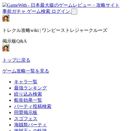
事前ガチャ
ゲーム検索
ログイン
トレクル攻略wiki | ワンピーストレジャークルーズ
掲示板Q&A
トップに戻る
ゲーム攻略一覧を見る
キャラ一覧
最強ランキング
絞り込み検索
船長効果一覧
パーティ投稿検索
同盟掲示板
スゴフェス
海賊祭パーティ
海賊王への軌跡