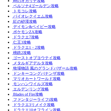
時のオカリナ攻略
ペルソナ4ゴールデン攻略
トモコレ攻略
バイオレクイエム攻略
紅の砂漠攻略
デイモン&ベイビー攻略
ポケモンZA攻略
ドラクエ7攻略
仁王3攻略
ドラクエ1・2攻略
桃鉄2攻略
ゴーストオブヨウテイ攻略
メタルギアデルタ攻略
牧場物語 風のグランドバザール攻略
ドンキーコングバナンザ攻略
マリオカートワールド攻略
モンハンワイルズ攻略
エルデンリング攻略
Blades of Fire攻略
ファンタジーライフi攻略
ドラクエ3リメイク攻略
ドラクエ10オフライン攻略