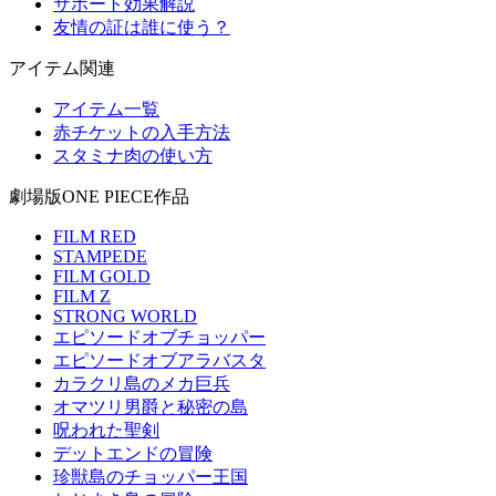
サポート効果解説
友情の証は誰に使う？
アイテム関連
アイテム一覧
赤チケットの入手方法
スタミナ肉の使い方
劇場版ONE PIECE作品
FILM RED
STAMPEDE
FILM GOLD
FILM Z
STRONG WORLD
エピソードオブチョッパー
エピソードオブアラバスタ
カラクリ島のメカ巨兵
オマツリ男爵と秘密の島
呪われた聖剣
デットエンドの冒険
珍獣島のチョッパー王国