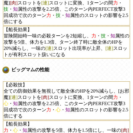
魔]
[肉]
スロットを
[連]
スロットに変換、1ターンの間
力
・
技
・
知
属性の攻撃を2.25倍、このターン内PERFECT攻撃3
回成功で次のターン
力
・
技
・
知
属性のスロットの影響を2.5
倍にする
【船長効果】
冒険開始時一味の必殺ターンを2短縮し、
力
・
技
・
知
属性の
攻撃を5倍、体力を1.3倍、ターン終了時に敵全体のHPを
20%減らし、一味の
[連]
スロット出現率が上昇、
[連]
スロッ
トが有利スロット扱いになる
ビッグマムの性能
【必殺技】
全ての防御効果を無視して敵全体のHPを20%減らし、[お邪
魔]
[連]
スロットを
[肉]
スロットに変換、1ターンの間
力
・
心
・
知
属性の攻撃を2.25倍、このターン内PERFECT攻撃3
回成功で次のターン
力
・
心
・
知
属性のスロットの影響を2.5
倍にする
【船長効果】
力
・
心
・
知
属性の攻撃を5倍、体力を1.5倍にし、一味の
[肉]