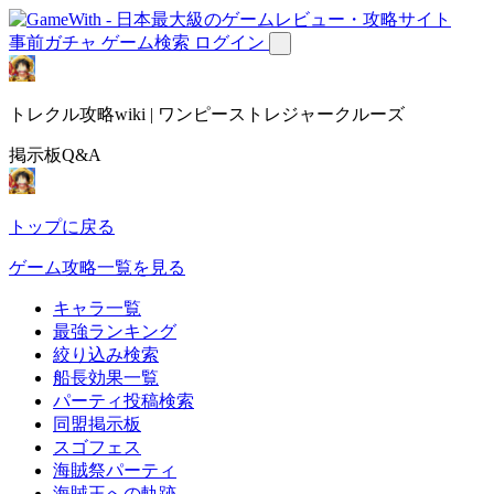
事前ガチャ
ゲーム検索
ログイン
トレクル攻略wiki | ワンピーストレジャークルーズ
掲示板Q&A
トップに戻る
ゲーム攻略一覧を見る
キャラ一覧
最強ランキング
絞り込み検索
船長効果一覧
パーティ投稿検索
同盟掲示板
スゴフェス
海賊祭パーティ
海賊王への軌跡