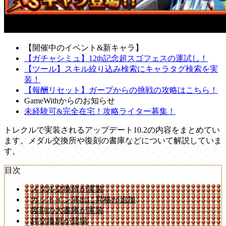
【開催中のイベント&新キャラ】
【ガチャシミュ】12th記念超スゴフェスの運試し！
【ツール】スキル絞り込み検索にキャラタグ検索を実
装！
【報酬リセット】ガープからの挑戦の攻略はこちら！
GameWithからのお知らせ
未経験可&完全在宅！攻略ライター募集！
トレクルで実装されるアップデート10.2の内容をまとめてい
ます。メダル交換所や復刻の書庫などについて解説していま
す。
目次
メダル交換所が実装
カットイン演出に昇格が追加
復刻の大書庫が実装
絆交換所が登場