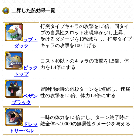
上昇した船効果一覧
打突タイプキャラの攻撃を1.5倍、同タイ
プの自属性スロット出現率が少し上昇、
受けるダメージを10%減らし、打突タイプ
ラブ・
キャラの攻撃を100上げる
ダック
コスト40以下のキャラの攻撃を1.5倍、体
力を1.4倍にする
ビック
トップ
冒険開始時の必殺ターンを1短縮し、速属
性の攻撃を1.5倍、体力1.3倍にする
ベザン
ブラック
一味の体力を1.5倍にし、ターン終了時に
敵全体へ10000の無属性ダメージを与える
ドレッ
トサーベル