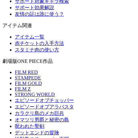
サポート対象キャラ検索
サポート効果解説
友情の証は誰に使う？
アイテム関連
アイテム一覧
赤チケットの入手方法
スタミナ肉の使い方
劇場版ONE PIECE作品
FILM RED
STAMPEDE
FILM GOLD
FILM Z
STRONG WORLD
エピソードオブチョッパー
エピソードオブアラバスタ
カラクリ島のメカ巨兵
オマツリ男爵と秘密の島
呪われた聖剣
デットエンドの冒険