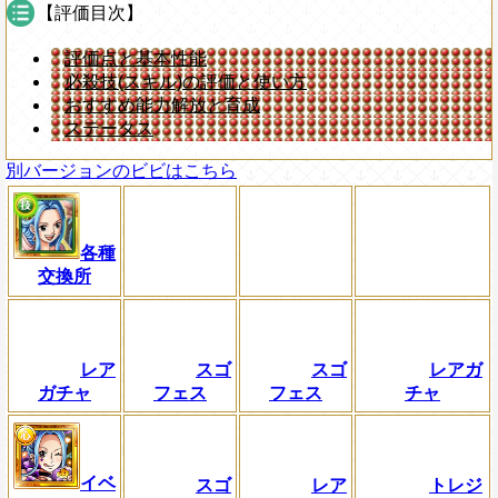
【評価目次】
評価点と基本性能
必殺技(スキル)の評価と使い方
おすすめ能力解放と育成
ステータス
別バージョンのビビはこちら
各種
交換所
レア
スゴ
スゴ
レアガ
ガチャ
フェス
フェス
チャ
イベ
スゴ
レア
トレジ