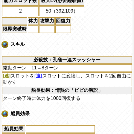
能力スロット数
最大Lv(必要経験値)
2
50（392,109）
体力
攻撃力
回復力
限界突破時
スキル
必殺技：孔雀一連スラッシャー
発動ターン：11→8ターン
[連]
スロットを
[速]
スロットに変換し、スロットを2回自由に
動かす
船長効果：情熱の「ビビの演説」
ターン終了時に体力を1000回復する
船員効果
船員効果