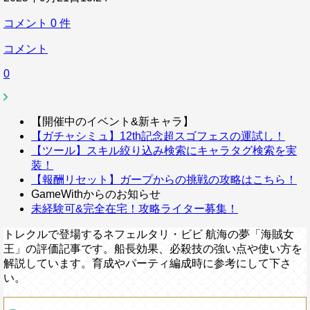
コメント
0
件
コメント
0
【開催中のイベント&新キャラ】
【ガチャシミュ】12th記念超スゴフェスの運試し！
【ツール】スキル絞り込み検索にキャラタグ検索を実
装！
【報酬リセット】ガープからの挑戦の攻略はこちら！
GameWithからのお知らせ
未経験可&完全在宅！攻略ライター募集！
トレクルで登場するネフェルタリ・ビビ 航海の夢「海賊女
王」の評価記事です。船長効果、必殺技の強い点や使い方を
解説しています。育成やパーティ編成時に参考にして下さ
い。