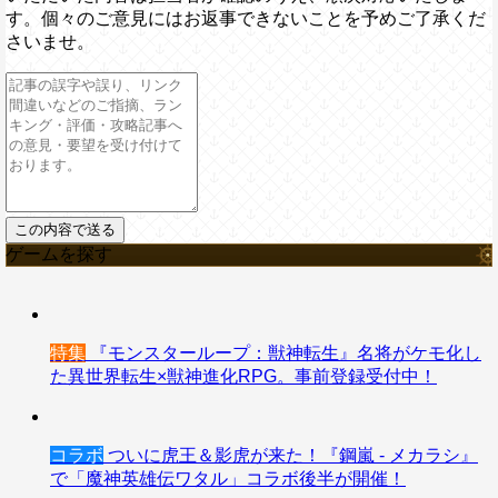
す。個々のご意見にはお返事できないことを予めご了承くだ
さいませ。
ゲームを探す
特集
『モンスターループ：獣神転生』名将がケモ化し
た異世界転生×獣神進化RPG。事前登録受付中！
コラボ
ついに虎王＆影虎が来た！『鋼嵐 - メカラシ』
で「魔神英雄伝ワタル」コラボ後半が開催！