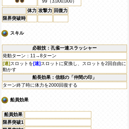
99（3,000,000）
体力
攻撃力
回復力
限界突破時
スキル
必殺技：孔雀一連スラッシャー
発動ターン：11→8ターン
[連]
スロットを
[速]
スロットに変換し、スロットを2回自由に
動かす
船長効果：信頼の「仲間の印」
ターン終了時に体力を2000回復する
船員効果
船員効果
限界突破1