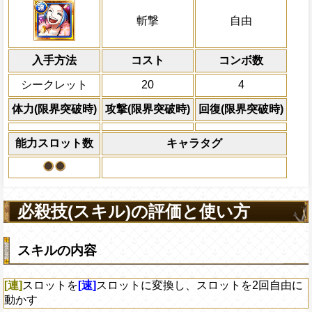
属性
キャラの攻撃を6倍
[連]
スロットを
Lv上限突破
[速]
スロットに変換し、ス
船長効果
斬撃
自由
にし、他の属性キャラの
に動かす
倍、体力を1.25倍にす
上限突破
入手方法
コスト
ターン数：8
コンボ数
敵1体のHPを25%減
シークレット
20
4
体力の上限を無視して
×30倍の全プレイヤ
体力(限界突破時)
攻撃(限界突破時)
回復(限界突破時)
必殺技
(最大体力の2倍上限
えている時、体力満タ
能力スロット数
キャラタグ
になる)、全プレイヤ
果無効を2ターン回復
2ターンの間敵全体の
アクション
を30%下げ、自由タイ
必殺技(スキル)の評価と使い方
げる
スキルの内容
[連]
スロットを
[速]
スロットに変換し、スロットを2回自由に
動かす