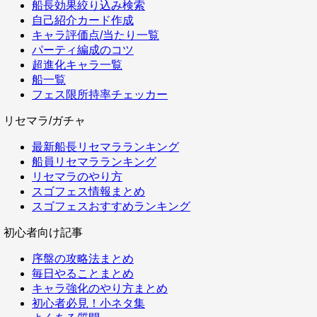
船長効果絞り込み検索
自己紹介カード作成
キャラ評価点/当たり一覧
パーティ編成のコツ
超進化キャラ一覧
船一覧
フェス限所持率チェッカー
リセマラ/ガチャ
最新船長リセマラランキング
船員リセマラランキング
リセマラのやり方
スゴフェス情報まとめ
スゴフェスおすすめランキング
初心者向け記事
序盤の攻略法まとめ
毎日やることまとめ
キャラ強化のやり方まとめ
初心者必見！小ネタ集