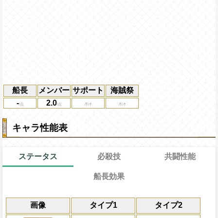
船長
メンバー
サポート
海賊祭
-
2.0
キャラ性能表
ステータス
必殺技
共闘性能
船長効果
通常
11→8ターン
通常時
共闘性能
限界突破
画像
タイプ1
タイプ2
ターン終了時に体力を2000回復する
冒険開始時の必殺ター
通常時