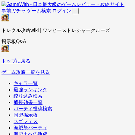
事前ガチャ
ゲーム検索
ログイン
トレクル攻略wiki | ワンピーストレジャークルーズ
掲示板Q&A
トップに戻る
ゲーム攻略一覧を見る
キャラ一覧
最強ランキング
絞り込み検索
船長効果一覧
パーティ投稿検索
同盟掲示板
スゴフェス
海賊祭パーティ
海賊王への軌跡