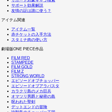
サポート対象キャラ検索
サポート効果解説
友情の証は誰に使う？
アイテム関連
アイテム一覧
赤チケットの入手方法
スタミナ肉の使い方
劇場版ONE PIECE作品
FILM RED
STAMPEDE
FILM GOLD
FILM Z
STRONG WORLD
エピソードオブチョッパー
エピソードオブアラバスタ
カラクリ島のメカ巨兵
オマツリ男爵と秘密の島
呪われた聖剣
デットエンドの冒険