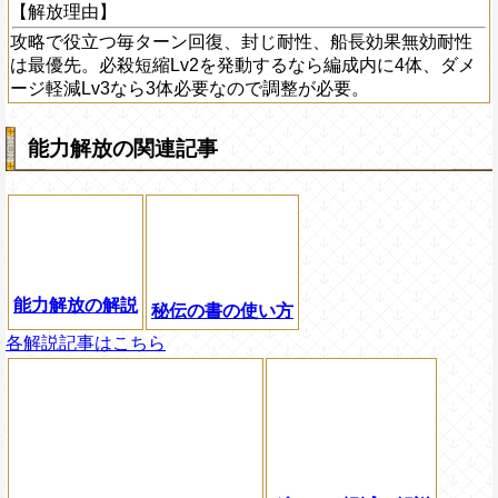
【解放理由】
攻略で役立つ毎ターン回復、封じ耐性、船長効果無効耐性
は最優先。必殺短縮Lv2を発動するなら編成内に4体、ダメ
ージ軽減Lv3なら3体必要なので調整が必要。
能力解放の関連記事
能力解放の解説
秘伝の書の使い方
各解説記事はこちら