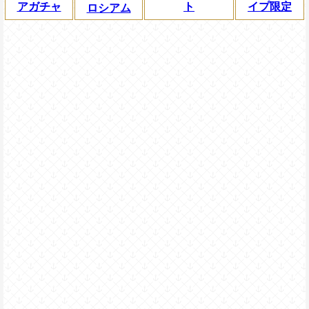
アガチャ
ト
イプ限定
ロシアム