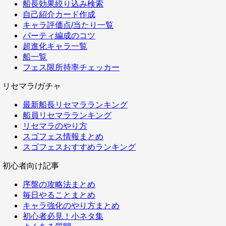
船長効果絞り込み検索
自己紹介カード作成
キャラ評価点/当たり一覧
パーティ編成のコツ
超進化キャラ一覧
船一覧
フェス限所持率チェッカー
リセマラ/ガチャ
最新船長リセマラランキング
船員リセマラランキング
リセマラのやり方
スゴフェス情報まとめ
スゴフェスおすすめランキング
初心者向け記事
序盤の攻略法まとめ
毎日やることまとめ
キャラ強化のやり方まとめ
初心者必見！小ネタ集