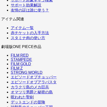
サポート対象キャラ検索
サポート効果解説
友情の証は誰に使う？
アイテム関連
アイテム一覧
赤チケットの入手方法
スタミナ肉の使い方
劇場版ONE PIECE作品
FILM RED
STAMPEDE
FILM GOLD
FILM Z
STRONG WORLD
エピソードオブチョッパー
エピソードオブアラバスタ
カラクリ島のメカ巨兵
オマツリ男爵と秘密の島
呪われた聖剣
デットエンドの冒険