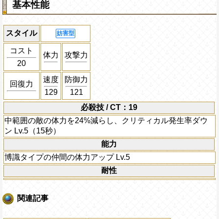
基本性能
スタイル
妨害型
コスト
体力
攻撃力
20
速度
防御力
回復力
129
121
必殺技 / CT：19
中範囲の敵の体力を24%減らし、クリティカル発生率ダウ
ン Lv.5（15秒）
能力
博識タイプの仲間の体力アップ Lv.5
耐性
関連記事