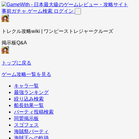
事前ガチャ
ゲーム検索
ログイン
トレクル攻略wiki | ワンピーストレジャークルーズ
掲示板Q&A
トップに戻る
ゲーム攻略一覧を見る
キャラ一覧
最強ランキング
絞り込み検索
船長効果一覧
パーティ投稿検索
同盟掲示板
スゴフェス
海賊祭パーティ
海賊王への軌跡