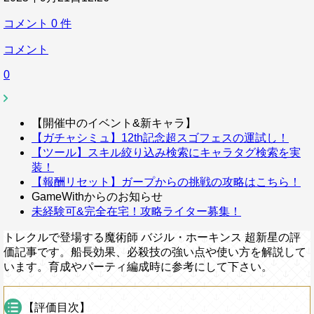
コメント
0
件
コメント
0
【開催中のイベント&新キャラ】
【ガチャシミュ】12th記念超スゴフェスの運試し！
【ツール】スキル絞り込み検索にキャラタグ検索を実
装！
【報酬リセット】ガープからの挑戦の攻略はこちら！
GameWithからのお知らせ
未経験可&完全在宅！攻略ライター募集！
トレクルで登場する魔術師 バジル・ホーキンス 超新星の評
価記事です。船長効果、必殺技の強い点や使い方を解説して
います。育成やパーティ編成時に参考にして下さい。
【評価目次】