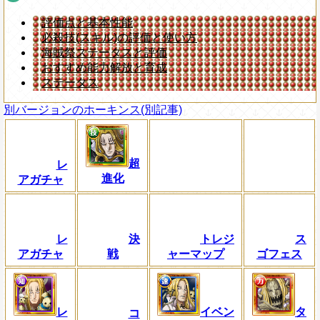
評価点と基本性能
必殺技(スキル)の評価と使い方
海賊祭ステータスと評価
おすすめ能力解放と育成
ステータス
別バージョンのホーキンス(別記事)
超
レ
進化
アガチャ
レ
決
トレジ
ス
アガチャ
戦
ャーマップ
ゴフェス
レ
イベン
タ
コ