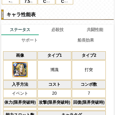
-
7.5
C
C
キャラ性能表
ステータス
必殺技
共闘性能
サポート
船長効果
通常
24→17ターン
共闘性能
通常時
効果
限界突破
画像
タイプ1
タイプ2
自分の基礎回復力の9%をサポート対象キ
博識タイプキャラの攻撃を2倍にし、一味
冒険開始時の必殺ター
通常時
力に上乗せする
増加量を1.5倍にする
属性
キャラの攻撃を6倍
敵全体のHPを10%減らし、3ターンの間
船長効果
博識
打突
にし、他の属性キャラの
敵全体のHPを10％減らし、受けるダメー
Lv上限突破
対象
倍、体力を1.25倍にす
ドレーク ウルージ
上限突破
入手方法
コスト
ターン数：11
コンボ数
敵全体の攻撃を3ター
必殺技
イベント
20
7
全体にかかっている有
ン減らす
体力(限界突破時)
攻撃(限界突破時)
回復(限界突破時)
2ターンの間敵全体の
アクション
を30%下げ、打突タイ
能力スロット数
キャラタグ