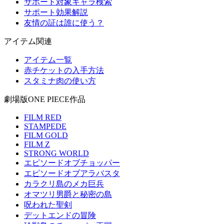
サポート対象キャラ検索
サポート効果解説
友情の証は誰に使う？
アイテム関連
アイテム一覧
赤チケットの入手方法
スタミナ肉の使い方
劇場版ONE PIECE作品
FILM RED
STAMPEDE
FILM GOLD
FILM Z
STRONG WORLD
エピソードオブチョッパー
エピソードオブアラバスタ
カラクリ島のメカ巨兵
オマツリ男爵と秘密の島
呪われた聖剣
デットエンドの冒険