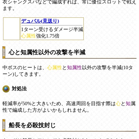
衣シャンクスパなどで編成すれば、常に優位スロットで戦え
ます。
デュバル(見送り)
1ターン受けるダメージ半減
心属性
強化1.75倍
心と知属性以外の攻撃を半減
中ボスのヒートは、
心属性
と
知属性
以外の攻撃を半減(10タ
ーン)してきます。
対処法
軽減率が50%と大きいため、高速周回を目指す際は
心
と
知
属
性で編成した方がよいかもしれません。
船長を必殺技封じ