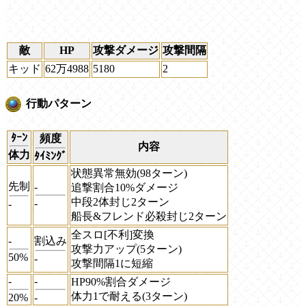
敵
HP
攻撃ダメージ
攻撃間隔
キッド
62万4988
5180
2
行動パターン
ﾀｰﾝ
頻度
内容
体力
ﾀｲﾐﾝｸﾞ
状態異常無効(98ターン)
先制
-
追撃割合10%ダメージ
中段2体封じ2ターン
-
-
船長&フレンド必殺封じ2ターン
全スロ[不利]変換
-
割込み
攻撃力アップ(5ターン)
50%
-
攻撃間隔1に短縮
-
-
HP90%割合ダメージ
体力1で耐える(3ターン)
20%
-