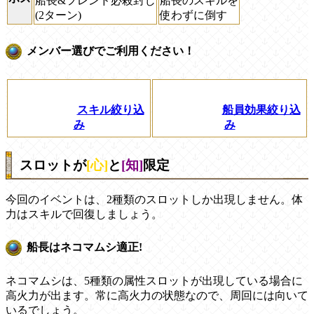
船長&フレンド必殺封じ
船長のスキルを
(2ターン)
使わずに倒す
メンバー選びでご利用ください！
スキル絞り込
船員効果絞り込
み
み
スロットが
[心]
と
[知]
限定
今回のイベントは、2種類のスロットしか出現しません。体
力はスキルで回復しましょう。
船長はネコマムシ適正!
ネコマムシは、5種類の属性スロットが出現している場合に
高火力が出ます。常に高火力の状態なので、周回には向いて
いるでしょう。