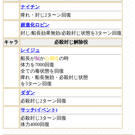
ナイチン
痺れ・封じ2ターン回復
超進化ロビン
封じ/船長効果無効/必殺封じ状態を3ターン回復
キャラ
必殺封じ解除役
レイジュ
船長が
知
か
心属性
の時
体力を7000回復
全ての毒状態を回復
痺れ・船長無効・必殺封じ状態
を3ターン回復
ダダン
必殺封じ2ターン回復
サッチ(イベント)
必殺封じ3ターン回復
体力4000回復