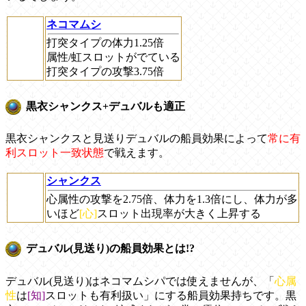
ネコマムシ
打突タイプの体力1.25倍
属性/虹スロットがでている
打突タイプの攻撃3.75倍
黒衣シャンクス+デュバルも適正
黒衣シャンクスと見送りデュバルの船員効果によって
常に有
利スロット一致状態
で戦えます。
シャンクス
心属性の攻撃を2.75倍、体力を1.3倍にし、体力が多
いほど
[心]
スロット出現率が大きく上昇する
デュバル(見送り)の船員効果とは!?
デュバル(見送り)はネコマムシパでは使えませんが、「
心属
性
は
[知]
スロットも有利扱い」にする船員効果持ちです。黒