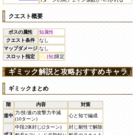
クエスト概要
ボスの属性
知属性
クエスト条件
なし
マップダメージ
なし
スロット指定
[心]
[知]
限定
ギミック解説と攻略おすすめキャラ
ギミックまとめ
階
内容
対策
力/技/速の攻撃力半減
道中
心と知で編成
(10ターン)
中段2体封じ(2ターン)
封じ耐性で解除
ボス