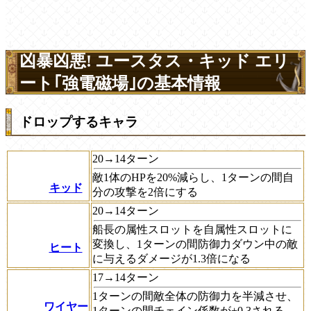
凶暴凶悪! ユースタス・キッド エリ
ート｢強電磁場｣の基本情報
ドロップするキャラ
20→14ターン
敵1体のHPを20%減らし、1ターンの間自
キッド
分の攻撃を2倍にする
20→14ターン
船長の属性スロットを自属性スロットに
変換し、1ターンの間防御力ダウン中の敵
ヒート
に与えるダメージが1.3倍になる
17→14ターン
1ターンの間敵全体の防御力を半減させ、
ワイヤー
1ターンの間チェイン係数が+0.3される