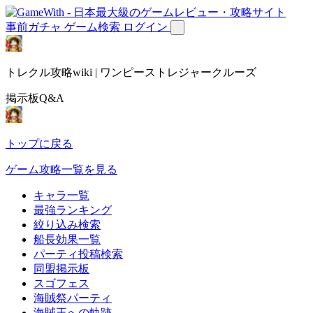
事前ガチャ
ゲーム検索
ログイン
トレクル攻略wiki | ワンピーストレジャークルーズ
掲示板Q&A
トップに戻る
ゲーム攻略一覧を見る
キャラ一覧
最強ランキング
絞り込み検索
船長効果一覧
パーティ投稿検索
同盟掲示板
スゴフェス
海賊祭パーティ
海賊王への軌跡