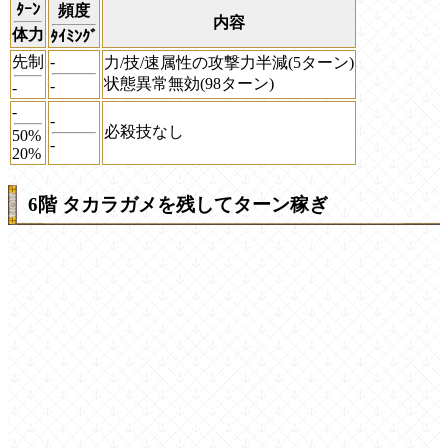
ﾀｰﾝ
頻度
内容
体力
ﾀｲﾐﾝｸﾞ
先制
-
力/技/速属性の攻撃力半減(5ターン)
状態異常無効(98ターン)
-
-
-
-
必殺技なし
50%
-
20%
6階 タカラガメを残してターン稼ぎ