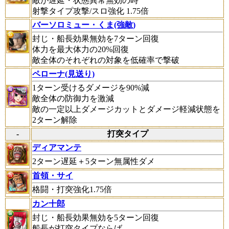
敵が遅延・状態異常無効の時
射撃タイプ攻撃/スロ強化 1.75倍
バーソロミュー・くま(強敵)
封じ・船長効果無効を7ターン回復
体力を最大体力の20%回復
敵全体のそれぞれの対象を低確率で撃破
ペローナ(見送り)
1ターン受けるダメージを90%減
敵全体の防御力を激減
敵の一定以上ダメージカットとダメージ軽減状態を
2ターン解除
-
打突タイプ
ディアマンテ
2ターン遅延＋5ターン無属性ダメ
首領・サイ
格闘・打突強化1.75倍
カン十郎
封じ・船長効果無効を5ターン回復
船長が打突タイプならば