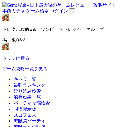
事前ガチャ
ゲーム検索
ログイン
トレクル攻略wiki | ワンピーストレジャークルーズ
掲示板Q&A
トップに戻る
ゲーム攻略一覧を見る
キャラ一覧
最強ランキング
絞り込み検索
船長効果一覧
パーティ投稿検索
同盟掲示板
スゴフェス
海賊祭パーティ
海賊王への軌跡