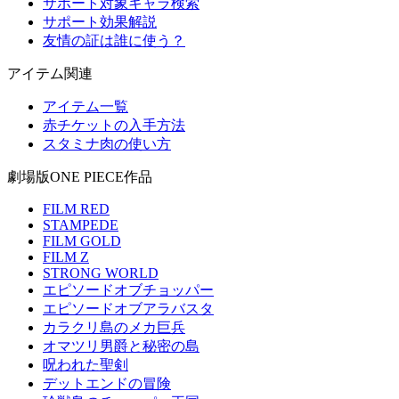
サポート対象キャラ検索
サポート効果解説
友情の証は誰に使う？
アイテム関連
アイテム一覧
赤チケットの入手方法
スタミナ肉の使い方
劇場版ONE PIECE作品
FILM RED
STAMPEDE
FILM GOLD
FILM Z
STRONG WORLD
エピソードオブチョッパー
エピソードオブアラバスタ
カラクリ島のメカ巨兵
オマツリ男爵と秘密の島
呪われた聖剣
デットエンドの冒険