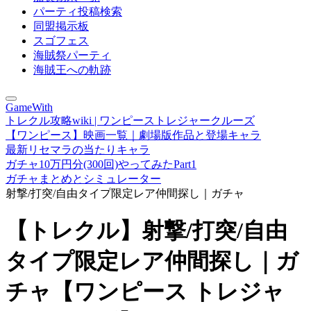
パーティ投稿検索
同盟掲示板
スゴフェス
海賊祭パーティ
海賊王への軌跡
GameWith
トレクル攻略wiki | ワンピーストレジャークルーズ
【ワンピース】映画一覧｜劇場版作品と登場キャラ
最新リセマラの当たりキャラ
ガチャ10万円分(300回)やってみたPart1
ガチャまとめとシミュレーター
射撃/打突/自由タイプ限定レア仲間探し｜ガチャ
【トレクル】射撃/打突/自由
タイプ限定レア仲間探し｜ガ
チャ【ワンピース トレジャ