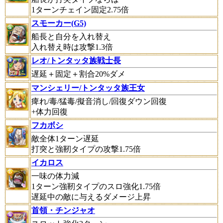
1ターンチェイン固定2.75倍
スモーカー(G5)
船長と自分を入れ替え
入れ替え時は攻撃1.3倍
レオ/トンタッタ族戦士長
遅延＋固定＋割合20%ダメ
マンシェリー/トンタッタ族王女
痺れ/毒/猛毒/擬音消し/回復ダウン回復
+体力回復
フカボシ
敵全体1ターン遅延
打突と強靭タイプの攻撃1.75倍
イカロス
一味の体力減
1ターン強靭タイプのスロ強化1.75倍
遅延中の敵に与えるダメージ上昇
首領・チンジャオ