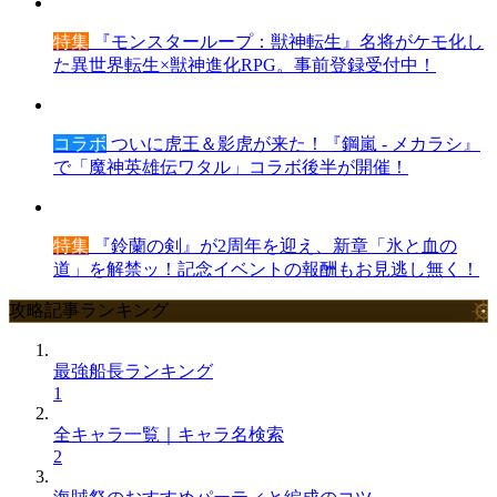
特集
『モンスターループ：獣神転生』名将がケモ化し
た異世界転生×獣神進化RPG。事前登録受付中！
コラボ
ついに虎王＆影虎が来た！『鋼嵐 - メカラシ』
で「魔神英雄伝ワタル」コラボ後半が開催！
特集
『鈴蘭の剣』が2周年を迎え、新章「氷と血の
道」を解禁ッ！記念イベントの報酬もお見逃し無く！
攻略記事ランキング
最強船長ランキング
1
全キャラ一覧｜キャラ名検索
2