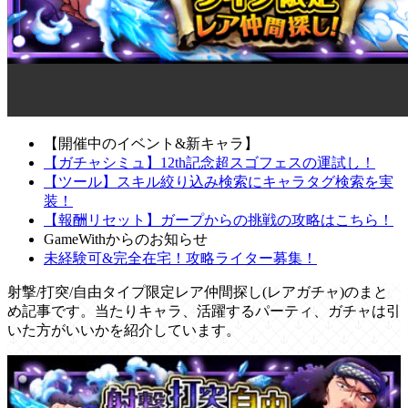
【開催中のイベント&新キャラ】
【ガチャシミュ】12th記念超スゴフェスの運試し！
【ツール】スキル絞り込み検索にキャラタグ検索を実
装！
【報酬リセット】ガープからの挑戦の攻略はこちら！
GameWithからのお知らせ
未経験可&完全在宅！攻略ライター募集！
射撃/打突/自由タイプ限定レア仲間探し(レアガチャ)のまと
め記事です。当たりキャラ、活躍するパーティ、ガチャは引
いた方がいいかを紹介しています。