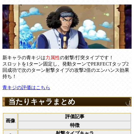
新キャラの青キジは
力属性
の
射撃/打突タイプ
です！
スロットを1ターン固定し、発動ターンでPERFECTタップ2
回成功で次のターン射撃タイプの攻撃2倍のエンハンス効果
持ち！
青キジの評価はこちら
当たりキャラまとめ
評価記事
画像
特徴
-
射撃タイプキャラ