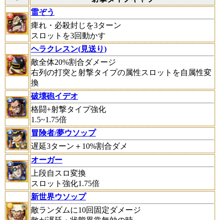
雷ぞう
痺れ・必殺封じを3ターン
スロットを3回動かす
ヘラクレスン(見送り)
敵全体20%割合ダメージ
右列の打突と射撃タイプの属性スロットを自属性変
換
破壊砲イデオ
格闘+射撃タイプ強化
1.5~1.75倍
冒険者/夢ウソップ
遅延3ターン＋10%割合ダメ
オーガー
上段自スロ変換
スロット強化1.75倍
新世界ウソップ
敵ランダムに10回固定ダメージ