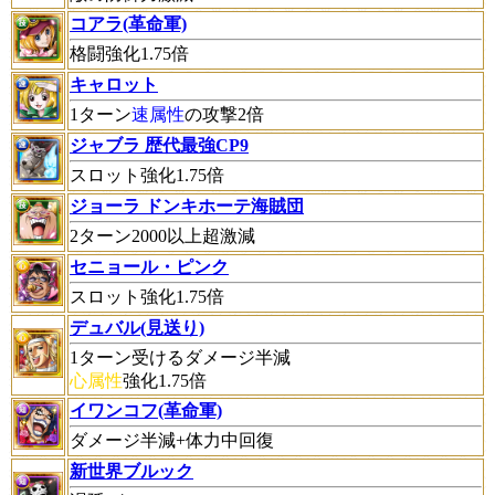
コアラ(革命軍)
格闘強化1.75倍
キャロット
1ターン
速属性
の攻撃2倍
ジャブラ 歴代最強CP9
スロット強化1.75倍
ジョーラ ドンキホーテ海賊団
2ターン2000以上超激減
セニョール・ピンク
スロット強化1.75倍
デュバル(見送り)
1ターン受けるダメージ半減
心属性
強化1.75倍
イワンコフ(革命軍)
ダメージ半減+体力中回復
新世界ブルック