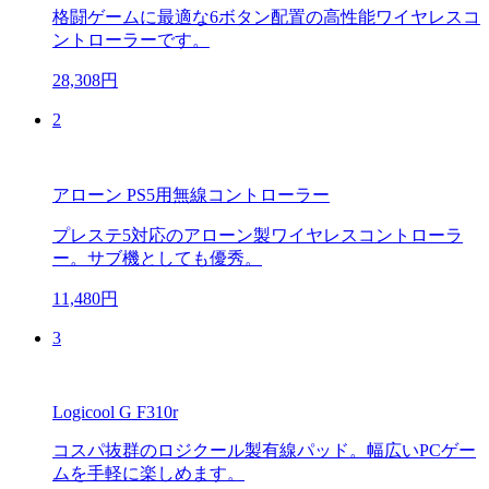
格闘ゲームに最適な6ボタン配置の高性能ワイヤレスコ
ントローラーです。
28,308円
2
アローン PS5用無線コントローラー
プレステ5対応のアローン製ワイヤレスコントローラ
ー。サブ機としても優秀。
11,480円
3
Logicool G F310r
コスパ抜群のロジクール製有線パッド。幅広いPCゲー
ムを手軽に楽しめます。