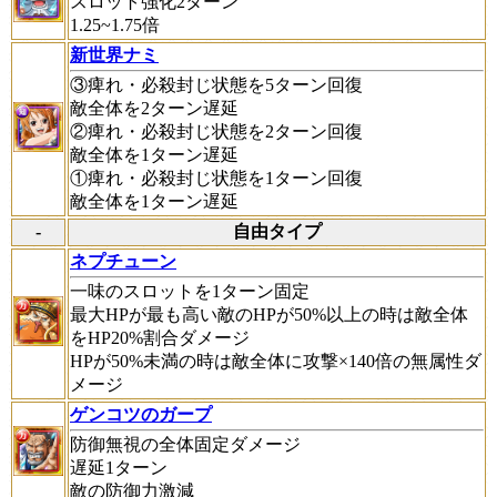
スロット強化2ターン
1.25~1.75倍
新世界ナミ
③痺れ・必殺封じ状態を5ターン回復
敵全体を2ターン遅延
②痺れ・必殺封じ状態を2ターン回復
敵全体を1ターン遅延
①痺れ・必殺封じ状態を1ターン回復
敵全体を1ターン遅延
-
自由タイプ
ネプチューン
一味のスロットを1ターン固定
最大HPが最も高い敵のHPが50%以上の時は敵全体
をHP20%割合ダメージ
HPが50%未満の時は敵全体に攻撃×140倍の無属性ダ
メージ
ゲンコツのガープ
防御無視の全体固定ダメージ
遅延1ターン
敵の防御力激減