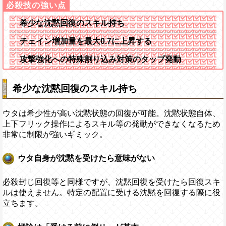
希少な沈黙回復のスキル持ち
チェイン増加量を最大0.7に上昇する
攻撃強化への特殊割り込み対策のタップ発動
希少な沈黙回復のスキル持ち
ウタは希少性が高い沈黙状態の回復が可能。沈黙状態自体、
上下フリック操作によるスキル等の発動ができなくなるため
非常に制限が強いギミック。
ウタ自身が沈黙を受けたら意味がない
必殺封じ回復等と同様ですが、沈黙回復を受けたら回復スキ
ルは使えません。特定の配置に受ける沈黙を回復する際に役
立ちます。