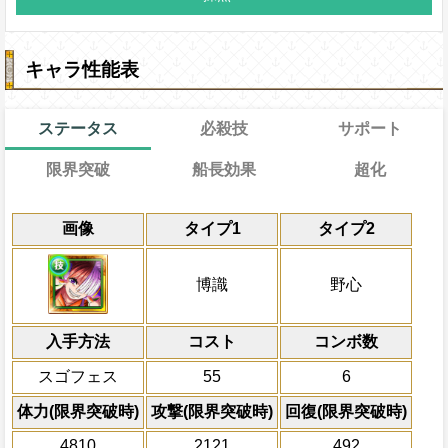
キャラ性能表
ステータス
必殺技
サポート
限界突破
船長効果
超化
能
通常
21→16ターン
通常時
効果
効果
限界突破
画像
タイプ1
タイプ2
習得する効果
力
冒険中1回限り、サポート対象キャラが必
冒険開始時一味の必殺ターンを1短縮し、
一味の体力を50%減らし、遅延無効・状
通常時
イン係数固定効果を発動した時、1ターン
識・野心タイプキャラの攻撃を5倍、体力と
状態異常以外の状態異常無効の効果を無
技
・
知
属性・博識・野心タイプキャ
一味にかかっている沈黙状態を5ターン回
博識
野心
GOOD→GREAT→PERFECTの順に攻
同属性・同タイプキャラは
撃を1ターン遅延、博識と野心タイプキャ
+75され、擬音隠し状態を完全に回避
[力]
スロットも
かかっているダメージ軽減状態（
は対
間、博識と野心タイプキャラのタップ成功時
い、GOOD→GOODの順に攻撃で以降同
を2ターン短縮し、3ターンの間同タイプ
減、1ターンの間博識と野心タイプキャラ
技
・
知
属性の船長が必殺使用時、自
倍にする
ャラの攻撃が5.75倍になり、一味は擬音
2.5倍、博識タイプくぉ超博識タイプにタ
入手方法
ェイン係数増加量が最大で＋0.7になり（Goo
5短縮される（1度の冒険で1回まで発
コスト
コンボ数
回復、一味の体力に応じて一味が必殺技
Great+0.2、Perfect+0.6になる）、1タ
発動条件
対象
回復無効状態を5ターン回復する
スゴフェス
55
6
追加の効果を発動する（発動後の体力を
GOOD→GOODの順に攻撃で以降、1タ
モンキー・D・ルフィ、シャンクス、ベン
一味の必殺技を2回発動した時
50%以下の時、敵全体にかかっている防
心タイブキャラのタップ成功時の攻撃を2.
自分は船員効果無効状態を5ターン回
ラッキー・ルウ、ヤソップ、ハウリング
体力(限界突破時)
攻撃(限界突破時)
回復(限界突破時)
5ターン減らし、一味にかかっている攻撃
ング・スネイク、ボンク・バンチ、モン
上限突破
ーン回復する（一味の体力が50%より多
自分のスロット封じ状態を10ターン
4810
2121
492