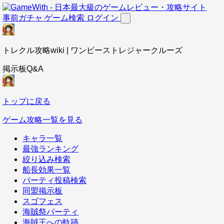
事前ガチャ
ゲーム検索
ログイン
トレクル攻略wiki | ワンピーストレジャークルーズ
掲示板Q&A
トップに戻る
ゲーム攻略一覧を見る
キャラ一覧
最強ランキング
絞り込み検索
船長効果一覧
パーティ投稿検索
同盟掲示板
スゴフェス
海賊祭パーティ
海賊王への軌跡