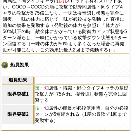
同属性・同タイプキャラは
[力]
スロットも有利スロット扱
い、GOOD→GOODの順に攻撃で以降同属性・同タイプキ
ャラの攻撃が5.75倍になり、一味は擬音隠し状態を完全に
回復、一味の体力に応じて一味が必殺技を発動した直後に
追加の効果を発動する（発動後の体力を参照）「体力が
50%以下の時、敵全体にかかっている防御力アップ状態を5
ターン減らし、一味にかかっている攻撃ダウン状態を5ター
ン回復する（一味の体力が50%より多くなった場合に再発
動が可能になり、この効果は最大2回まで発動する）」
船員効果
船員効果
技
・
知
属性・博識・野心タイプキャラの基礎
限界突破1
攻撃力が+75され、擬音隠し状態を完全に回
避する
技
・
知
属性の船長が必殺使用時、自分の必殺
限界突破2
ターンが5短縮される（1度の冒険で1回まで
発動する）