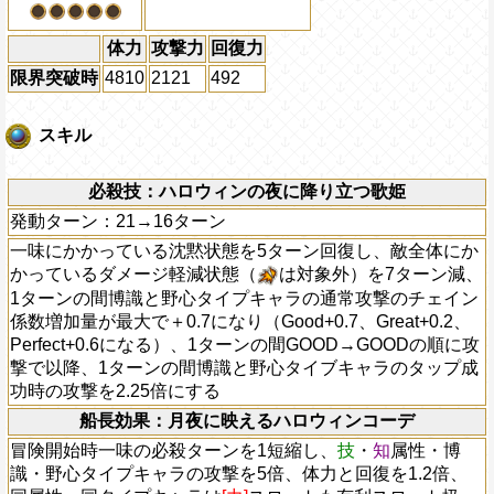
体力
攻撃力
回復力
限界突破時
4810
2121
492
スキル
必殺技：ハロウィンの夜に降り立つ歌姫
発動ターン：21→16ターン
一味にかかっている沈黙状態を5ターン回復し、敵全体にか
かっているダメージ軽減状態（
は対象外）を7ターン減、
1ターンの間博識と野心タイプキャラの通常攻撃のチェイン
係数増加量が最大で＋0.7になり（Good+0.7、Great+0.2、
Perfect+0.6になる）、1ターンの間GOOD→GOODの順に攻
撃で以降、1ターンの間博識と野心タイブキャラのタップ成
功時の攻撃を2.25倍にする
船長効果：月夜に映えるハロウィンコーデ
冒険開始時一味の必殺ターンを1短縮し、
技
・
知
属性・博
識・野心タイプキャラの攻撃を5倍、体力と回復を1.2倍、