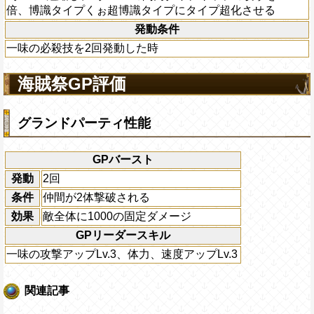
倍、博識タイプくぉ超博識タイプにタイプ超化させる
発動条件
一味の必殺技を2回発動した時
海賊祭GP評価
グランドパーティ性能
GPバースト
発動
2回
条件
仲間が2体撃破される
効果
敵全体に1000の固定ダメージ
GPリーダースキル
一味の攻撃アップLv.3、体力、速度アップLv.3
関連記事