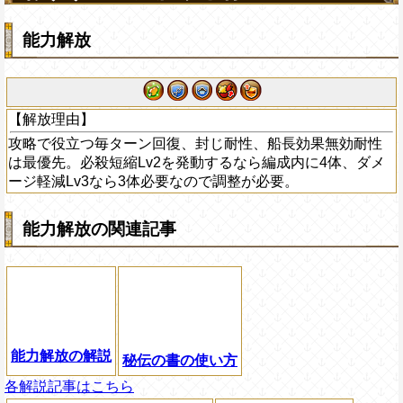
能力解放
【解放理由】
攻略で役立つ毎ターン回復、封じ耐性、船長効果無効耐性
は最優先。必殺短縮Lv2を発動するなら編成内に4体、ダメ
ージ軽減Lv3なら3体必要なので調整が必要。
能力解放の関連記事
能力解放の解説
秘伝の書の使い方
各解説記事はこちら