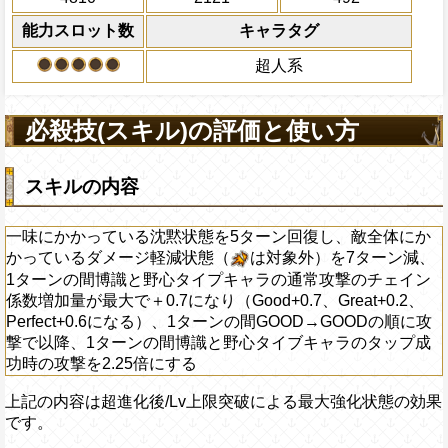
ウ、ゴードン、ライムジュース、ペロー
発動が可能になり、この効果は最大2回ま
能力スロット数
キャラタグ
Lv上限突破
超人系
必殺技(スキル)の評価と使い方
スキルの内容
一味にかかっている沈黙状態を5ターン回復し、敵全体にか
かっているダメージ軽減状態（
は対象外）を7ターン減、
1ターンの間博識と野心タイプキャラの通常攻撃のチェイン
係数増加量が最大で＋0.7になり（Good+0.7、Great+0.2、
Perfect+0.6になる）、1ターンの間GOOD→GOODの順に攻
撃で以降、1ターンの間博識と野心タイブキャラのタップ成
功時の攻撃を2.25倍にする
上記の内容は超進化後/Lv上限突破による最大強化状態の効果
です。