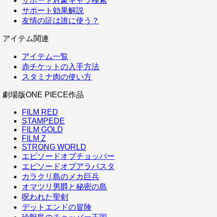
サポート対象キャラ検索
サポート効果解説
友情の証は誰に使う？
アイテム関連
アイテム一覧
赤チケットの入手方法
スタミナ肉の使い方
劇場版ONE PIECE作品
FILM RED
STAMPEDE
FILM GOLD
FILM Z
STRONG WORLD
エピソードオブチョッパー
エピソードオブアラバスタ
カラクリ島のメカ巨兵
オマツリ男爵と秘密の島
呪われた聖剣
デットエンドの冒険