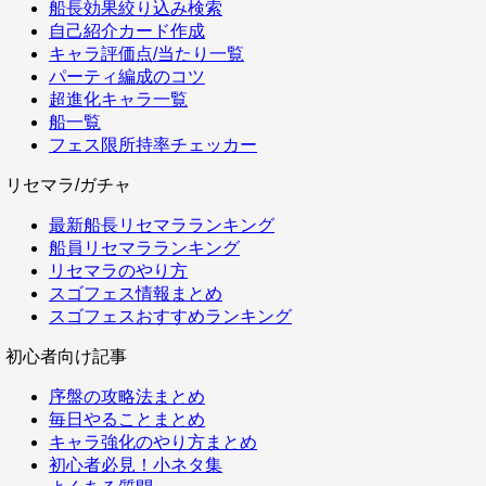
船長効果絞り込み検索
自己紹介カード作成
キャラ評価点/当たり一覧
パーティ編成のコツ
超進化キャラ一覧
船一覧
フェス限所持率チェッカー
リセマラ/ガチャ
最新船長リセマラランキング
船員リセマラランキング
リセマラのやり方
スゴフェス情報まとめ
スゴフェスおすすめランキング
初心者向け記事
序盤の攻略法まとめ
毎日やることまとめ
キャラ強化のやり方まとめ
初心者必見！小ネタ集