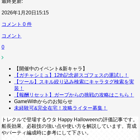
最終更新:
2026年1月20日15:15
コメント
0
件
コメント
0
【開催中のイベント&新キャラ】
【ガチャシミュ】12th記念超スゴフェスの運試し！
【ツール】スキル絞り込み検索にキャラタグ検索を実
装！
【報酬リセット】ガープからの挑戦の攻略はこちら！
GameWithからのお知らせ
未経験可&完全在宅！攻略ライター募集！
トレクルで登場するウタ Happy Halloweenの評価記事です。
船長効果、必殺技の強い点や使い方を解説しています。育成
やパーティ編成時に参考にして下さい。