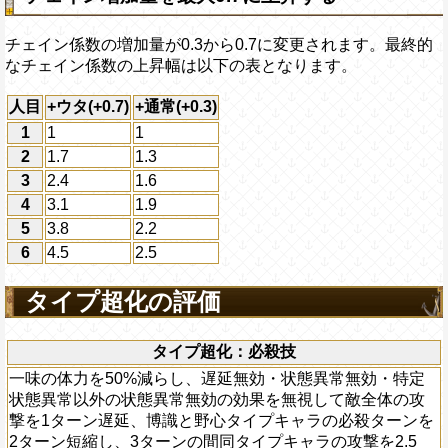
チェイン係数の増加量が0.3から0.7に変更されます。最終的
なチェイン係数の上昇幅は以下の表となります。
人目
+ウタ(+0.7)
+通常(+0.3)
1
1
1
2
1.7
1.3
3
2.4
1.6
4
3.1
1.9
5
3.8
2.2
6
4.5
2.5
タイプ超化の評価
タイプ超化：必殺技
一味の体力を50%減らし、遅延無効・状態異常無効・特定
状態異常以外の状態異常無効の効果を無視して敵全体の攻
撃を1ターン遅延、博識と野心タイプキャラの必殺ターンを
2ターン短縮し、3ターンの間同タイプキャラの攻撃を2.5