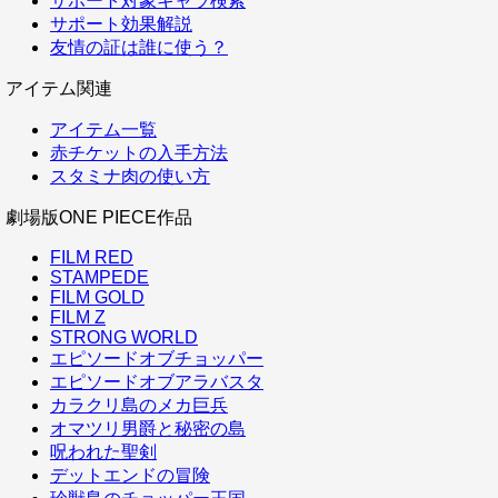
サポート対象キャラ検索
サポート効果解説
友情の証は誰に使う？
アイテム関連
アイテム一覧
赤チケットの入手方法
スタミナ肉の使い方
劇場版ONE PIECE作品
FILM RED
STAMPEDE
FILM GOLD
FILM Z
STRONG WORLD
エピソードオブチョッパー
エピソードオブアラバスタ
カラクリ島のメカ巨兵
オマツリ男爵と秘密の島
呪われた聖剣
デットエンドの冒険