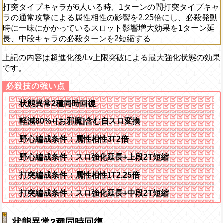
打突タイプキャラが6人いる時、1ターンの間打突タイプキャ
ラの通常攻撃による属性相性の影響を2.25倍にし、必殺発動
時に一味にかかっているスロット影響増大効果を1ターン延
長、中段キャラの必殺ターンを2短縮する
上記の内容は超進化後/Lv上限突破による最大強化状態の効果
です。
状態異常2種同時回復
軽減80%+[お邪魔]含む自スロ変換
野心編成条件：属性相性3T2倍
野心編成条件：スロ強化延長+上段2T短縮
打突編成条件：属性相性1T2.25倍
打突編成条件：スロ強化延長+中段2T短縮
状態異常2種同時回復