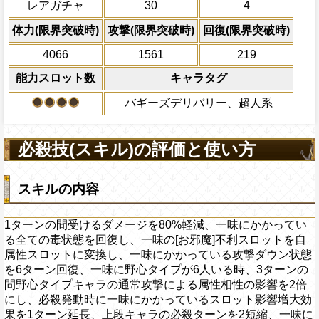
レアガチャ
30
4
影響を2倍にし、必殺発動時に一味にかか
体力の上限を無視して
必殺技使用回数制限を2ターン回復す
ト影響増大効果を1ターン延長、上段キャ
×30倍の全プレイヤ
体力(限界突破時)
攻撃(限界突破時)
回復(限界突破時)
必殺技
を2短縮、一味に打突タイプキャラが6人
(最大体力の2倍上限
4066
1561
219
の間打突タイプキャラの通常攻撃による
えている時、体力満タ
2.25倍にし、必殺発動時に一味にかかっ
になる)、全プレイヤ
能力スロット数
キャラタグ
響増大効果を1ターン延長、中段キャラの
果無効を2ターン回復
縮する
バギーズデリバリー、超人系
2ターンの間敵全体の
上限突破
アクション
を30%下げ、打突タイ
げる
必殺技(スキル)の評価と使い方
スキルの内容
1ターンの間受けるダメージを80%軽減、一味にかかってい
る全ての毒状態を回復し、一味の[お邪魔]不利スロットを自
属性スロットに変換し、一味にかかっている攻撃ダウン状態
を6ターン回復、一味に野心タイプが6人いる時、3ターンの
間野心タイプキャラの通常攻撃による属性相性の影響を2倍
にし、必殺発動時に一味にかかっているスロット影響増大効
果を1ターン延長、上段キャラの必殺ターンを2短縮、一味に