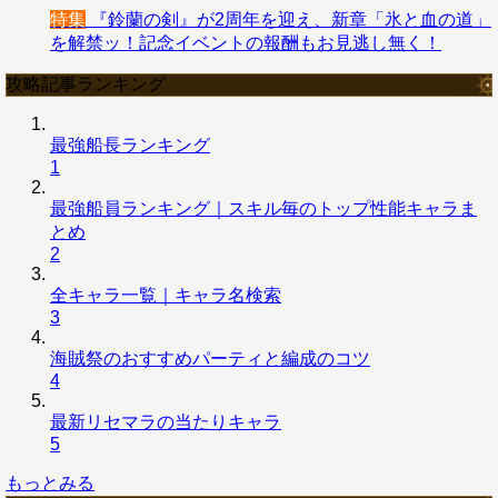
特集
『鈴蘭の剣』が2周年を迎え、新章「氷と血の道」
を解禁ッ！記念イベントの報酬もお見逃し無く！
攻略記事ランキング
最強船長ランキング
1
最強船員ランキング｜スキル毎のトップ性能キャラま
とめ
2
全キャラ一覧｜キャラ名検索
3
海賊祭のおすすめパーティと編成のコツ
4
最新リセマラの当たりキャラ
5
もっとみる