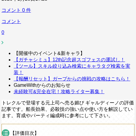
コメント
0
件
コメント
0
【開催中のイベント&新キャラ】
【ガチャシミュ】12th記念超スゴフェスの運試し！
【ツール】スキル絞り込み検索にキャラタグ検索を実
装！
【報酬リセット】ガープからの挑戦の攻略はこちら！
GameWithからのお知らせ
未経験可&完全在宅！攻略ライター募集！
トレクルで登場する元上司へ売る媚び ギャルディーノの評価
記事です。船長効果、必殺技の強い点や使い方を解説してい
ます。育成やパーティ編成時に参考にして下さい。
【評価目次】