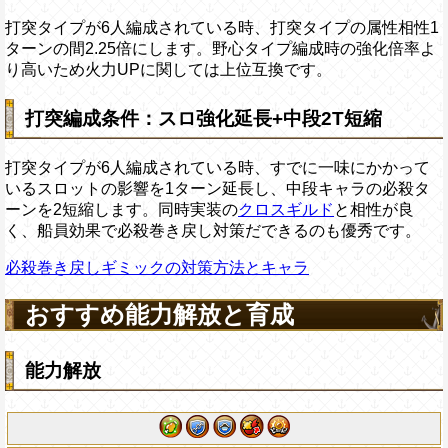
打突タイプが6人編成されている時、打突タイプの属性相性1
ターンの間2.25倍にします。野心タイプ編成時の強化倍率よ
り高いため火力UPに関しては上位互換です。
打突編成条件：スロ強化延長+中段2T短縮
打突タイプが6人編成されている時、すでに一味にかかって
いるスロットの影響を1ターン延長し、中段キャラの必殺タ
ーンを2短縮します。同時実装の
クロスギルド
と相性が良
く、船員効果で必殺巻き戻し対策だできるのも優秀です。
必殺巻き戻しギミックの対策方法とキャラ
おすすめ能力解放と育成
能力解放