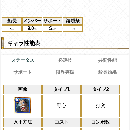
船長
メンバー
サポート
海賊祭
-
9.0
S
キャラ性能表
ステータス
必殺技
共闘性能
サポート
限界突破
船長効果
能
通常
20→15ターン
共闘性能
通常時
効果
限界突破
画像
タイプ1
タイプ2
習得する効果
力
冒険中1回限り、サポート対象キャラが必
冒険開始時野心と打突タイプキャラの必殺
冒険開始時の必殺ター
通常時
ンの間受けるダメージを40%減らし、サ
縮、同タイプキャラの攻撃を3.5倍、受け
属性
キャラの攻撃を6倍
自分は必殺ターン巻き戻しを2ターン
1ターンの間受けるダメージを80%軽減
船長効果
野心
打突
の必殺ターンを1短縮する
15%減らす
にし、他の属性キャラの
いる全ての毒状態を回復し、一味の[お邪魔
野心タイプキャラの基礎攻撃力と基礎
倍、体力を1.25倍にす
を自属性スロットに変換し、一味にかか
Lv上限突破
対象
る
入手方法
ン状態を6ターン回復、一味に野心タイプ
コスト
ターン数：8
コンボ数
バギー
力属性
から受けるダメージを7%減ら
ターンの間野心タイプキャラの通常攻撃
敵1体のHPを25%減