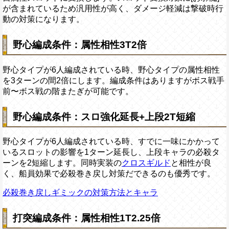
が含まれているため汎用性が高く、ダメージ軽減は撃破時行
動の対策になります。
野心編成条件：属性相性3T2倍
野心タイプが6人編成されている時、野心タイプの属性相性
を3ターンの間2倍にします。編成条件はありますがボス戦手
前〜ボス戦の階またぎが可能です。
野心編成条件：スロ強化延長+上段2T短縮
野心タイプが6人編成されている時、すでに一味にかかって
いるスロットの影響を1ターン延長し、上段キャラの必殺タ
ーンを2短縮します。同時実装の
クロスギルド
と相性が良
く、船員効果で必殺巻き戻し対策だできるのも優秀です。
必殺巻き戻しギミックの対策方法とキャラ
打突編成条件：属性相性1T2.25倍