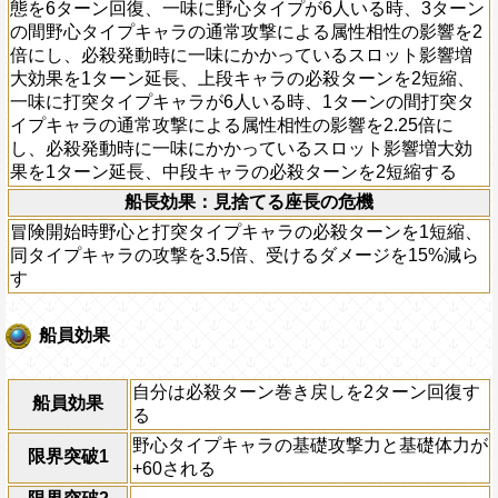
態を6ターン回復、一味に野心タイプが6人いる時、3ターン
の間野心タイプキャラの通常攻撃による属性相性の影響を2
倍にし、必殺発動時に一味にかかっているスロット影響増
大効果を1ターン延長、上段キャラの必殺ターンを2短縮、
一味に打突タイプキャラが6人いる時、1ターンの間打突タ
イプキャラの通常攻撃による属性相性の影響を2.25倍に
し、必殺発動時に一味にかかっているスロット影響増大効
果を1ターン延長、中段キャラの必殺ターンを2短縮する
船長効果：見捨てる座長の危機
冒険開始時野心と打突タイプキャラの必殺ターンを1短縮、
同タイプキャラの攻撃を3.5倍、受けるダメージを15%減ら
す
船員効果
自分は必殺ターン巻き戻しを2ターン回復す
船員効果
る
野心タイプキャラの基礎攻撃力と基礎体力が
限界突破1
+60される