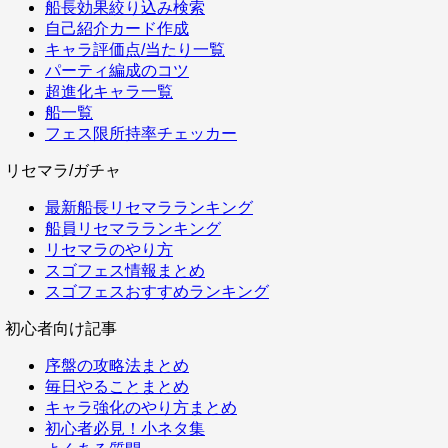
船長効果絞り込み検索
自己紹介カード作成
キャラ評価点/当たり一覧
パーティ編成のコツ
超進化キャラ一覧
船一覧
フェス限所持率チェッカー
リセマラ/ガチャ
最新船長リセマラランキング
船員リセマラランキング
リセマラのやり方
スゴフェス情報まとめ
スゴフェスおすすめランキング
初心者向け記事
序盤の攻略法まとめ
毎日やることまとめ
キャラ強化のやり方まとめ
初心者必見！小ネタ集