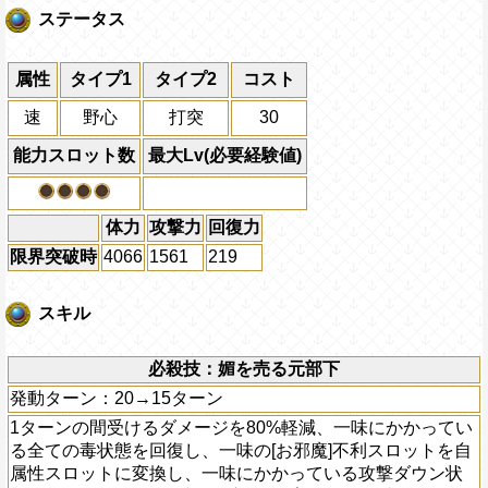
ステータス
属性
タイプ1
タイプ2
コスト
速
野心
打突
30
能力スロット数
最大Lv(必要経験値)
体力
攻撃力
回復力
限界突破時
4066
1561
219
スキル
必殺技：媚を売る元部下
発動ターン：20→15ターン
1ターンの間受けるダメージを80%軽減、一味にかかってい
る全ての毒状態を回復し、一味の[お邪魔]不利スロットを自
属性スロットに変換し、一味にかかっている攻撃ダウン状