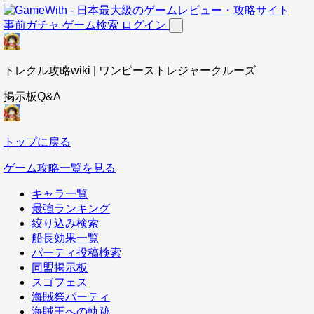
事前ガチャ
ゲーム検索
ログイン
トレクル攻略wiki | ワンピーストレジャークルーズ
掲示板Q&A
トップに戻る
ゲーム攻略一覧を見る
キャラ一覧
最強ランキング
絞り込み検索
船長効果一覧
パーティ投稿検索
同盟掲示板
スゴフェス
海賊祭パーティ
海賊王への軌跡