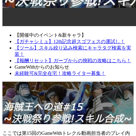
【開催中のイベント&新キャラ】
【ガチャシミュ】12th記念超スゴフェスの運試し！
【ツール】スキル絞り込み検索にキャラタグ検索を実
装！
【報酬リセット】ガープからの挑戦の攻略はこちら！
GameWithからのお知らせ
未経験可&完全在宅！攻略ライター募集！
ここでは第15回のGameWithトレクル動画担当者のプレイ内