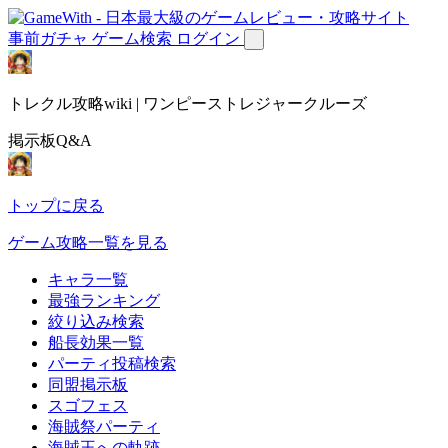
事前ガチャ
ゲーム検索
ログイン
トレクル攻略wiki | ワンピーストレジャークルーズ
掲示板Q&A
トップに戻る
ゲーム攻略一覧を見る
キャラ一覧
最強ランキング
絞り込み検索
船長効果一覧
パーティ投稿検索
同盟掲示板
スゴフェス
海賊祭パーティ
海賊王への軌跡