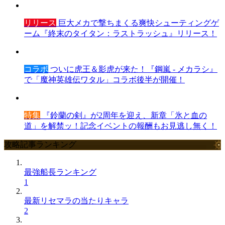
リリース
巨大メカで撃ちまくる爽快シューティングゲ
ーム『終末のタイタン：ラストラッシュ』リリース！
コラボ
ついに虎王＆影虎が来た！『鋼嵐 - メカラシ』
で「魔神英雄伝ワタル」コラボ後半が開催！
特集
『鈴蘭の剣』が2周年を迎え、新章「氷と血の
道」を解禁ッ！記念イベントの報酬もお見逃し無く！
攻略記事ランキング
最強船長ランキング
1
最新リセマラの当たりキャラ
2