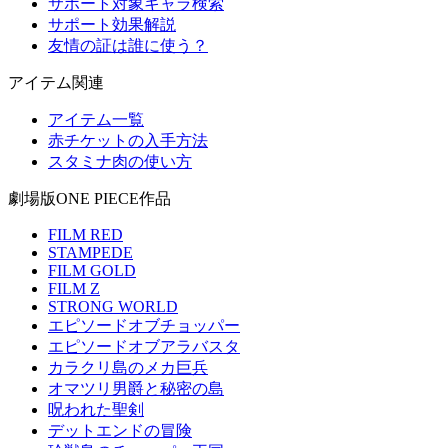
サポート対象キャラ検索
サポート効果解説
友情の証は誰に使う？
アイテム関連
アイテム一覧
赤チケットの入手方法
スタミナ肉の使い方
劇場版ONE PIECE作品
FILM RED
STAMPEDE
FILM GOLD
FILM Z
STRONG WORLD
エピソードオブチョッパー
エピソードオブアラバスタ
カラクリ島のメカ巨兵
オマツリ男爵と秘密の島
呪われた聖剣
デットエンドの冒険