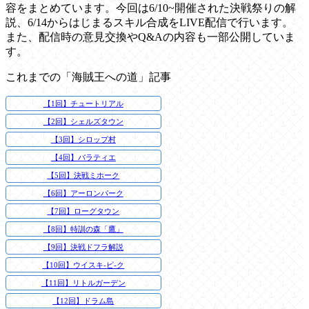
容をまとめています。今回は6/10~開催された決戦祭りの解
説、6/14からはじまるスキル合成をLIVE配信で行います。
また、配信時の意見交換やQ&Aの内容も一部公開していま
す。
これまでの「海賊王への道」記事
【1回】チュートリアル
【2回】シェルズタウン
【3回】シロップ村
【4回】バラティエ
【5回】決戦ミホーク
【6回】アーロンパーク
【7回】ローグタウン
【8回】特訓の森「鷹」
【9回】決戦ドフラ解説
【10回】ウイスキ-ピ-ク
【11回】リトルガーデン
【12回】ドラム島