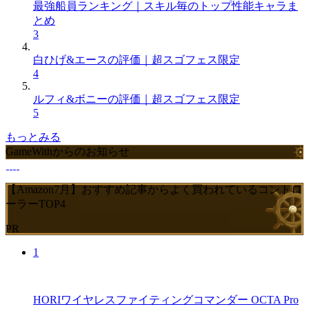
最強船員ランキング｜スキル毎のトップ性能キャラま
とめ
3
白ひげ&エースの評価｜超スゴフェス限定
4
ルフィ&ボニーの評価｜超スゴフェス限定
5
もっとみる
GameWithからのお知らせ
【Amazon7月】おすすめ記事からよく買われているコントロ
ーラーTOP4
PR
1
HORIワイヤレスファイティングコマンダー OCTA Pro