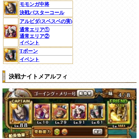
モモンガ中将
決戦バスターコール
アルビダ(スベスベの実)
通常エリア①
通常エリア②
イベント
Tボーン
イベント
決戦ナイトメアルフィ