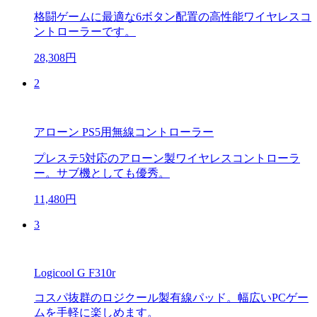
格闘ゲームに最適な6ボタン配置の高性能ワイヤレスコ
ントローラーです。
28,308円
2
アローン PS5用無線コントローラー
プレステ5対応のアローン製ワイヤレスコントローラ
ー。サブ機としても優秀。
11,480円
3
Logicool G F310r
コスパ抜群のロジクール製有線パッド。幅広いPCゲー
ムを手軽に楽しめます。