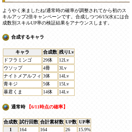
ようやく来ましたね!通常時の確率が調整されてから初のス
キルアップ2倍キャンペーンです。合成しつつ6/15(水)には合
成数別スキルUP率の検証結果をアナウンスします。
合成するキャラ
キャラ
合成数
残りLv
ドフラミンゴ
29体
12Lv
ウソップ
4冊
3Lv
ナイトメアルフィ
3体
14Lv
青キジ
5体
15Lv
暴君くま
14体
14Lv
通常時
【6/11時点の確率】
合成数
試行回数
合計素材数
UP数
UP率
1
164
164
26
15.9%