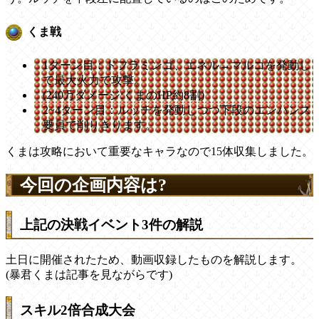
くま戦
1ターン目：ドフラミンゴ、エネル→マルコを発動し
て最大火力で攻撃。
(240万ダメージ:くまのHP約8割)
2~4ターン目：ルッチを発動しつつ下段のエンハンス
要員で削りきります。
くまは攻略において重要なキャラなので15体収集しました。
今回の企画内容は?
上記の決戦イベント3件の解説
土日に開催されたため、動画収録したものを解説します。
(暴君くまは記事を見ながらです)
スキル2倍合成大会