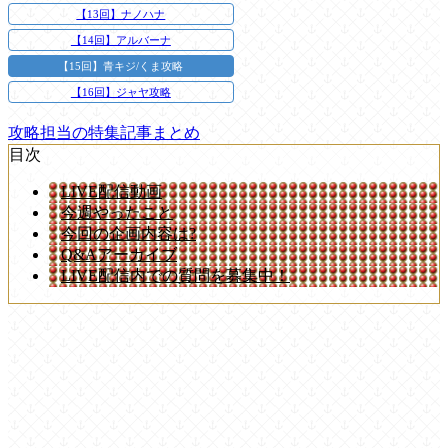
【13回】ナノハナ
【14回】アルバーナ
【15回】青キジ/くま攻略
【16回】ジャヤ攻略
攻略担当の特集記事まとめ
目次
LIVE配信動画
今週やったこと
今回の企画内容は?
Q&Aアーカイブ
LIVE配信内での質問を募集中！