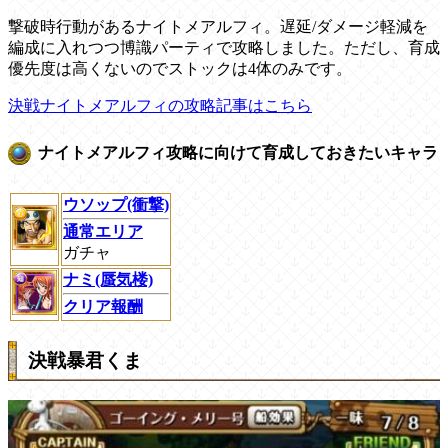
撃破時行動があるナイトメアルフィ。遅延/ダメージ軽減を
編成に入れつつ博識パーティで攻略しました。ただし、育成
優先度は高くないのでストックは4体のみです。
決戦ナイトメアルフィの攻略記事はこちら
ナイトメアルフィ攻略に向けて育成しておきたいキャラ
ウソップ(衝撃)
通常エリア
ガチャ
ナミ(蜃気楼)
クリア報酬
決戦暴君くま