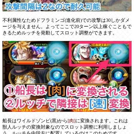
不利属性なためドフラミンゴ(進化前)での攻撃は30しかダメ
ージを与えません。よってここで20ターン以上稼ぐこともで
きるためルッチを発動してスロット調整ができます。
船長はワイルドゾンビ(黒)から
[肉]
に変換されます。これは
獣人ルッチの変換対象なのでスロット調整に利用しましょ
う。ルッチを中段左に配置しているのはこのためです。