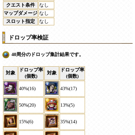
クエスト条件
なし
マップダメージ
なし
スロット指定
なし
ドロップ率検証
40周分のドロップ集計結果です。
ドロップ率
ドロップ率
対象
対象
(個数)
(個数)
40%(16)
43%(17)
50%(20)
13%(5)
15%(6)
35%(14)