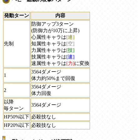
発動ターン
内容
防御アップ3ターン
(防御力が10万に上昇)
心属性キャラは
[連]
先制
知属性キャラは
[空]
力属性キャラは
[技]
技属性キャラは
[速]
速属性キャラは
[力]
に変換
3564ダメージ
1
体力約50%まで回復
3564ダメージ
2
体力回復
以降
3564ダメージ
毎ターン
HP50%以下
必殺技なし
HP20%以下
必殺技なし