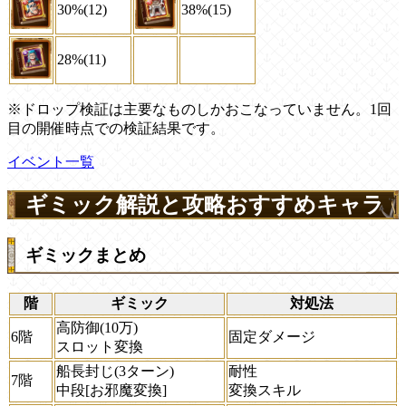
30%(12)
38%(15)
28%(11)
※ドロップ検証は主要なものしかおこなっていません。1回
目の開催時点での検証結果です。
イベント一覧
ギミック解説と攻略おすすめキャラ
ギミックまとめ
階
ギミック
対処法
高防御(10万)
6階
固定ダメージ
スロット変換
船長封じ(3ターン)
耐性
7階
中段[お邪魔変換]
変換スキル