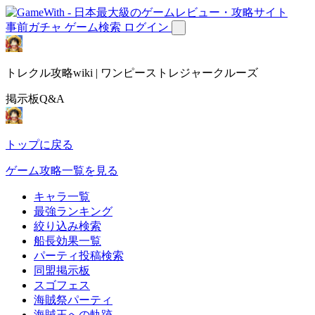
事前ガチャ
ゲーム検索
ログイン
トレクル攻略wiki | ワンピーストレジャークルーズ
掲示板Q&A
トップに戻る
ゲーム攻略一覧を見る
キャラ一覧
最強ランキング
絞り込み検索
船長効果一覧
パーティ投稿検索
同盟掲示板
スゴフェス
海賊祭パーティ
海賊王への軌跡