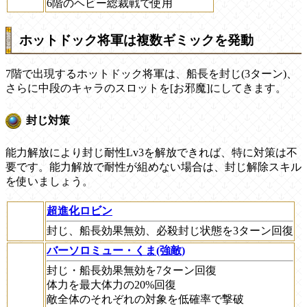
6階のヘビー総裁戦で使用
ホットドック将軍は複数ギミックを発動
7階で出現するホットドック将軍は、船長を封じ(3ターン)、
さらに中段のキャラのスロットを[お邪魔]にしてきます。
封じ対策
能力解放により封じ耐性Lv3を解放できれば、特に対策は不
要です。能力解放で耐性が組めない場合は、封じ解除スキル
を使いましょう。
超進化ロビン
封じ、船長効果無効、必殺封じ状態を3ターン回復
バーソロミュー・くま(強敵)
封じ・船長効果無効を7ターン回復
体力を最大体力の20%回復
敵全体のそれぞれの対象を低確率で撃破