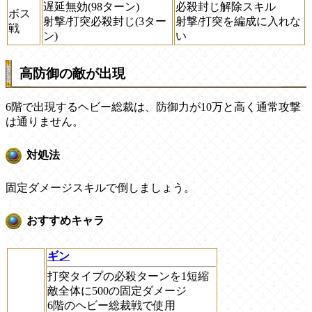
遅延無効(98ターン)
必殺封じ解除スキル
ボス
射撃/打突必殺封じ(3ター
射撃/打突を編成に入れな
戦
ン)
い
高防御の敵が出現
6階で出現するヘビー総裁は、防御力が10万と高く通常攻撃
は通りません。
対処法
固定ダメージスキルで倒しましょう。
おすすめキャラ
ギン
打突タイプの必殺ターンを1短縮
敵全体に500の固定ダメージ
6階のヘビー総裁戦で使用