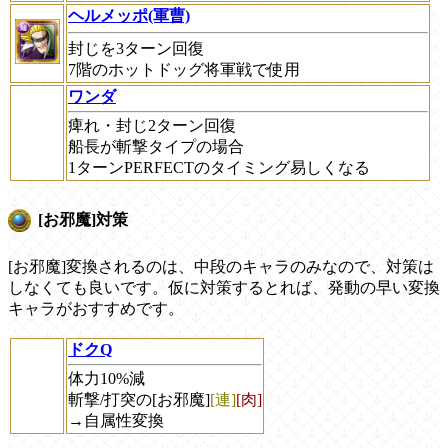
ヘルメッポ(軍曹)
封じを3ターン回復
7階のホットドッグ将軍戦で使用
ワンダ
痺れ・封じ2ターン回復
船長が斬撃タイプの場合
1ターンPERFECTのタイミング易しくなる
[お邪魔]対策
[お邪魔]変換されるのは、中段のキャラのみなので、対策は
しなくても良いです。仮に対策するとれば、発動の早い変換
キャラがおすすめです。
ドクQ
体力10%減
斬撃/打突の[お邪魔]
[連]
[肉]
→自属性変換