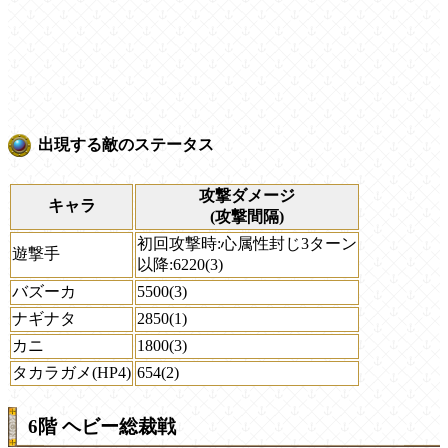
出現する敵のステータス
攻撃ダメージ
キャラ
(攻撃間隔)
初回攻撃時:心属性封じ3ターン
遊撃手
以降:6220(3)
バズーカ
5500(3)
ナギナタ
2850(1)
カニ
1800(3)
タカラガメ(HP4)
654(2)
6階 ヘビー総裁戦