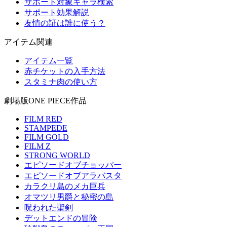
サポート対象キャラ検索
サポート効果解説
友情の証は誰に使う？
アイテム関連
アイテム一覧
赤チケットの入手方法
スタミナ肉の使い方
劇場版ONE PIECE作品
FILM RED
STAMPEDE
FILM GOLD
FILM Z
STRONG WORLD
エピソードオブチョッパー
エピソードオブアラバスタ
カラクリ島のメカ巨兵
オマツリ男爵と秘密の島
呪われた聖剣
デットエンドの冒険