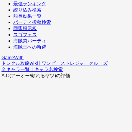
最強ランキング
絞り込み検索
船長効果一覧
パーティ投稿検索
同盟掲示板
スゴフェス
海賊祭パーティ
海賊王への軌跡
GameWith
トレクル攻略wiki | ワンピーストレジャークルーズ
全キャラ一覧｜キャラ名検索
A.O(アーオー/頼れるヤツ)の評価