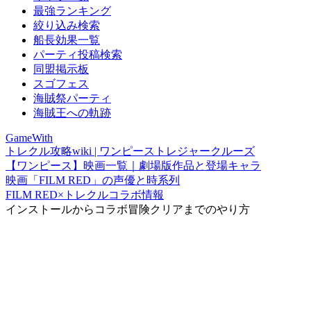
最強ランキング
絞り込み検索
船長効果一覧
パーティ投稿検索
同盟掲示板
スゴフェス
海賊祭パーティ
海賊王への軌跡
GameWith
トレクル攻略wiki | ワンピーストレジャークルーズ
【ワンピース】映画一覧｜劇場版作品と登場キャラ
映画「FILM RED」の声優と時系列
FILM RED×トレクルコラボ情報
インストールからコラボ冒険クリアまでのやり方