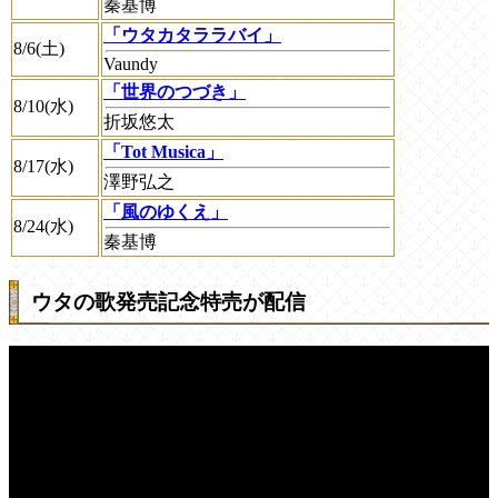
秦基博
「ウタカタララバイ」
8/6(土)
Vaundy
「世界のつづき」
8/10(水)
折坂悠太
「Tot Musica」
8/17(水)
澤野弘之
「風のゆくえ」
8/24(水)
秦基博
ウタの歌発売記念特売が配信