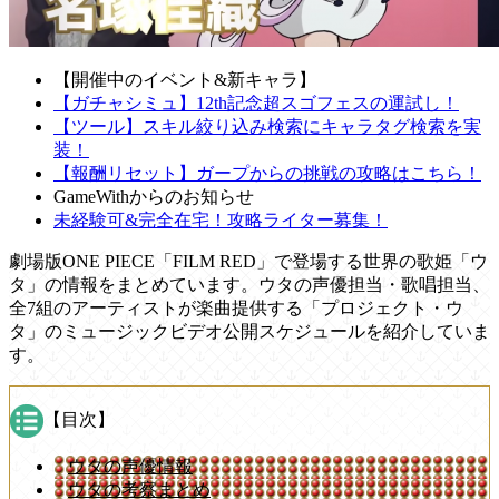
【開催中のイベント&新キャラ】
【ガチャシミュ】12th記念超スゴフェスの運試し！
【ツール】スキル絞り込み検索にキャラタグ検索を実
装！
【報酬リセット】ガープからの挑戦の攻略はこちら！
GameWithからのお知らせ
未経験可&完全在宅！攻略ライター募集！
劇場版ONE PIECE「FILM RED」で登場する世界の歌姫「ウ
タ」の情報をまとめています。ウタの声優担当・歌唱担当、
全7組のアーティストが楽曲提供する「プロジェクト・ウ
タ」のミュージックビデオ公開スケジュールを紹介していま
す。
【目次】
ウタの声優情報
ウタの考察まとめ