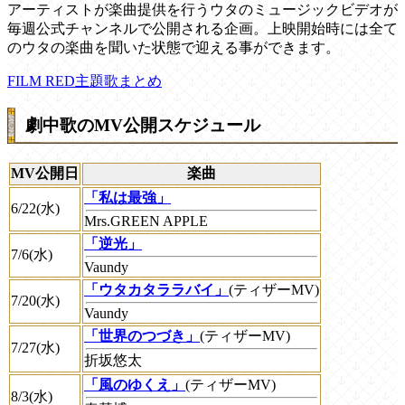
アーティストが楽曲提供を行うウタのミュージックビデオが
毎週公式チャンネルで公開される企画。上映開始時には全て
のウタの楽曲を聞いた状態で迎える事ができます。
FILM RED主題歌まとめ
劇中歌のMV公開スケジュール
MV公開日
楽曲
「私は最強」
6/22(水)
Mrs.GREEN APPLE
「逆光」
7/6(水)
Vaundy
「ウタカタララバイ」
(ティザーMV)
7/20(水)
Vaundy
「世界のつづき」
(ティザーMV)
7/27(水)
折坂悠太
「風のゆくえ」
(ティザーMV)
8/3(水)