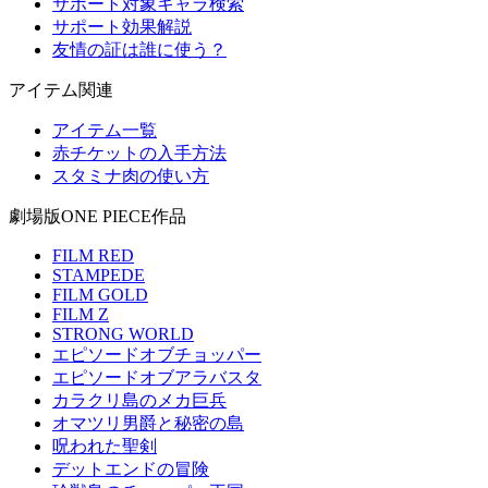
サポート対象キャラ検索
サポート効果解説
友情の証は誰に使う？
アイテム関連
アイテム一覧
赤チケットの入手方法
スタミナ肉の使い方
劇場版ONE PIECE作品
FILM RED
STAMPEDE
FILM GOLD
FILM Z
STRONG WORLD
エピソードオブチョッパー
エピソードオブアラバスタ
カラクリ島のメカ巨兵
オマツリ男爵と秘密の島
呪われた聖剣
デットエンドの冒険