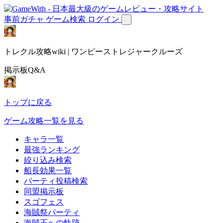
事前ガチャ
ゲーム検索
ログイン
トレクル攻略wiki | ワンピーストレジャークルーズ
掲示板Q&A
トップに戻る
ゲーム攻略一覧を見る
キャラ一覧
最強ランキング
絞り込み検索
船長効果一覧
パーティ投稿検索
同盟掲示板
スゴフェス
海賊祭パーティ
海賊王への軌跡