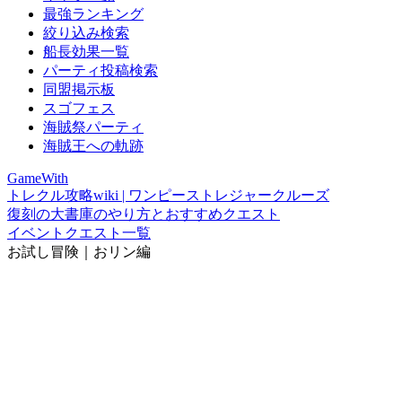
最強ランキング
絞り込み検索
船長効果一覧
パーティ投稿検索
同盟掲示板
スゴフェス
海賊祭パーティ
海賊王への軌跡
GameWith
トレクル攻略wiki | ワンピーストレジャークルーズ
復刻の大書庫のやり方とおすすめクエスト
イベントクエスト一覧
お試し冒険｜おリン編