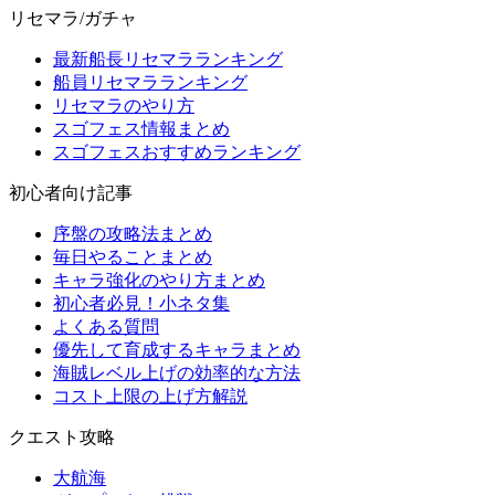
リセマラ/ガチャ
最新船長リセマラランキング
船員リセマラランキング
リセマラのやり方
スゴフェス情報まとめ
スゴフェスおすすめランキング
初心者向け記事
序盤の攻略法まとめ
毎日やることまとめ
キャラ強化のやり方まとめ
初心者必見！小ネタ集
よくある質問
優先して育成するキャラまとめ
海賊レベル上げの効率的な方法
コスト上限の上げ方解説
クエスト攻略
大航海