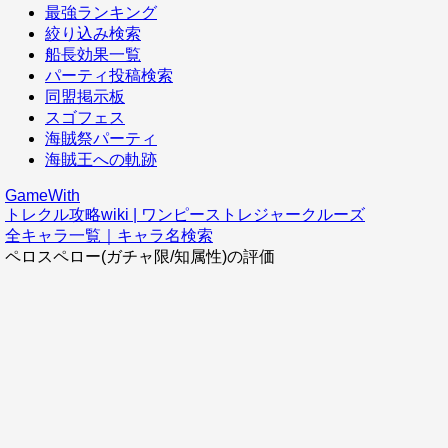
最強ランキング
絞り込み検索
船長効果一覧
パーティ投稿検索
同盟掲示板
スゴフェス
海賊祭パーティ
海賊王への軌跡
GameWith
トレクル攻略wiki | ワンピーストレジャークルーズ
全キャラ一覧｜キャラ名検索
ペロスペロー(ガチャ限/知属性)の評価