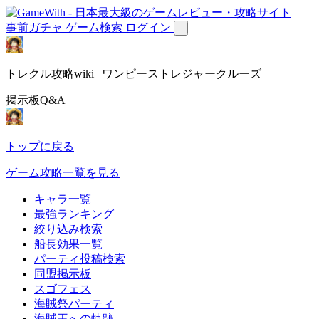
事前ガチャ
ゲーム検索
ログイン
トレクル攻略wiki | ワンピーストレジャークルーズ
掲示板Q&A
トップに戻る
ゲーム攻略一覧を見る
キャラ一覧
最強ランキング
絞り込み検索
船長効果一覧
パーティ投稿検索
同盟掲示板
スゴフェス
海賊祭パーティ
海賊王への軌跡