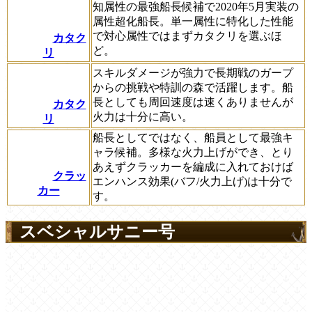
知属性の最強船長候補で2020年5月実装の
属性超化船長。単一属性に特化した性能
で対心属性ではまずカタクリを選ぶほ
カタク
ど。
リ
スキルダメージが強力で長期戦のガープ
からの挑戦や特訓の森で活躍します。船
長としても周回速度は速くありませんが
カタク
火力は十分に高い。
リ
船長としてではなく、船員として最強キ
ャラ候補。多様な火力上げができ、とり
あえずクラッカーを編成に入れておけば
クラッ
エンハンス効果(バフ/火力上げ)は十分で
カー
す。
スベシャルサニー号