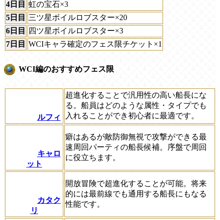
4日目
虹の宝石×3
5日目
三ツ星ボイルロブスター×20
6日目
四ツ星ボイルロブスター×3
7日目
WCIキャラ確定のフェス限チケット×1
WCI編のおすすめフェス限
超進化することで汎用性の高い船長にな
る。船員はどのような属性・タイプでも
入れることができ初心者に最適です。
ルフィ
癖はあるが敵防御無視で攻撃ができる最
速周回パーティの船長候補。序盤で周回
キャロ
に役立ちます。
ット
開放冒険で超進化することが可能。将来
的には最前線でも通用する船長にもなる
カタク
性能です。
リ