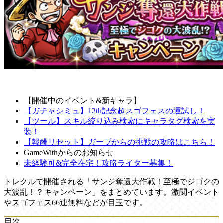
【開催中のイベント&新キャラ】
【ガチャシミュ】12th記念超スゴフェスの運試し！
【ツール】スキル絞り込み検索にキャラタグ検索を実
装！
【報酬リセット】ガープからの挑戦の攻略はこちら！
GameWithからのお知らせ
未経験可&完全在宅！攻略ライター募集！
トレクルで開催される「サンジ奪還大作戦！至極でジゴクの
大波乱！？キャンペーン」をまとめています。激闘イベント
やスゴフェス66連無料などが目玉です。
目次