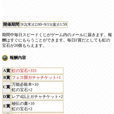
開催期間
9/2(水)12:00~9/11(金)11:59
期間中毎日スピードくじがゲーム内のメールに届きます。報
酬はすぐにもらうことができます。毎日F賞だとしても虹の
宝石が20個もらえます。
報酬内容
A賞
虹の宝石×333
B賞
フェス限ガチャチケット×1
万能必殺本×10
C賞
虹の宝石×2
D賞
レア4以上ガチャチケット×2
秘伝の書×10
E賞
虹の宝石×2