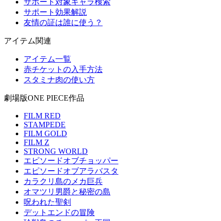
サポート対象キャラ検索
サポート効果解説
友情の証は誰に使う？
アイテム関連
アイテム一覧
赤チケットの入手方法
スタミナ肉の使い方
劇場版ONE PIECE作品
FILM RED
STAMPEDE
FILM GOLD
FILM Z
STRONG WORLD
エピソードオブチョッパー
エピソードオブアラバスタ
カラクリ島のメカ巨兵
オマツリ男爵と秘密の島
呪われた聖剣
デットエンドの冒険