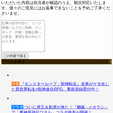
いただいた内容は担当者が確認のうえ、順次対応いたしま
す。個々のご意見にはお返事できないことを予めご了承くだ
さいませ。
ゲームを探す
特集
『モンスターループ：獣神転生』名将がケモ化し
た異世界転生×獣神進化RPG。事前登録受付中！
コラボ
ついに虎王＆影虎が来た！『鋼嵐 - メカラシ』
で「魔神英雄伝ワタル」コラボ後半が開催！