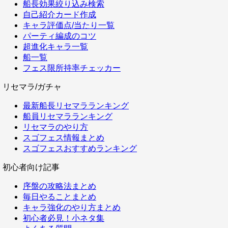
船長効果絞り込み検索
自己紹介カード作成
キャラ評価点/当たり一覧
パーティ編成のコツ
超進化キャラ一覧
船一覧
フェス限所持率チェッカー
リセマラ/ガチャ
最新船長リセマラランキング
船員リセマラランキング
リセマラのやり方
スゴフェス情報まとめ
スゴフェスおすすめランキング
初心者向け記事
序盤の攻略法まとめ
毎日やることまとめ
キャラ強化のやり方まとめ
初心者必見！小ネタ集