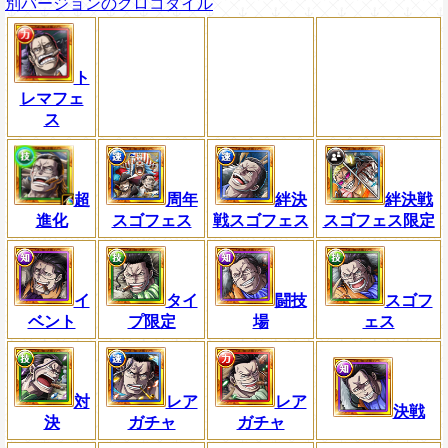
別バージョンのクロコダイル
ト
レマフェ
ス
超
周年
絆決
絆決戦
進化
スゴフェス
戦スゴフェス
スゴフェス限定
イ
タイ
闘技
スゴフ
ベント
プ限定
場
ェス
対
レア
レア
決戦
決
ガチャ
ガチャ