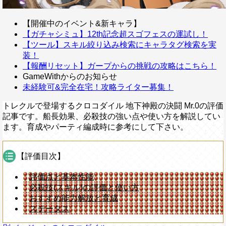
【開催中のイベント&新キャラ】
【ガチャシミュ】12th記念超スゴフェスの運試し！
【ツール】スキル絞り込み検索にキャラタグ検索を実
装！
【報酬リセット】ガープからの挑戦の攻略はこちら！
GameWithからのお知らせ
未経験可&完全在宅！攻略ライター募集！
トレクルで登場するクロコダイル 地下神殿の決闘 Mr.0の評価
記事です。船長効果、必殺技の強い点や使い方を解説してい
ます。育成やパーティ編成時に参考にして下さい。
【評価目次】
評価点と基本性能
必殺技(スキル)の評価と使い方
おすすめ能力解放と育成
ステータス