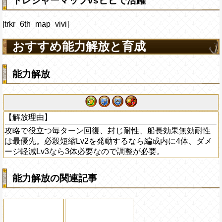
トレジャーマップvsビビで活躍
[trkr_6th_map_vivi]
おすすめ能力解放と育成
能力解放
【解放理由】
攻略で役立つ毎ターン回復、封じ耐性、船長効果無効耐性
は最優先。必殺短縮Lv2を発動するなら編成内に4体、ダメ
ージ軽減Lv3なら3体必要なので調整が必要。
能力解放の関連記事