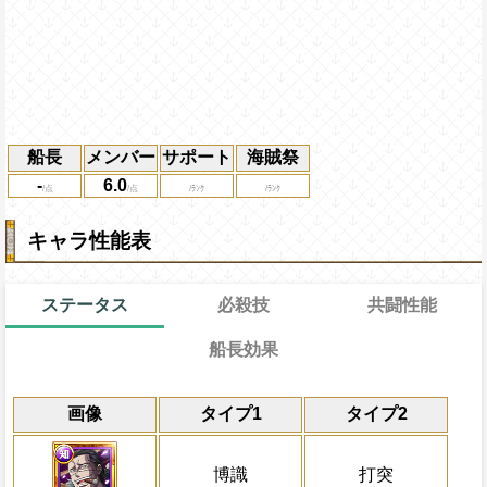
船長
メンバー
サポート
海賊祭
-
6.0
キャラ性能表
ステータス
必殺技
共闘性能
船長効果
通常
13→13ターン
通常時
共闘性能
限界突破
画像
タイプ1
タイプ2
知属性
知属性の攻撃を1.5倍にする
冒険開始時の必殺ター
通常時
属性
キャラの攻撃を6倍
一味にかかっている封じ状態を3ターン回
Lv上限突破
船長効果
博識
打突
にし、他の属性キャラの