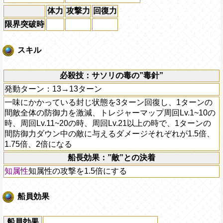
体力
攻撃力
回復力
限界突破時
スキル
必殺技：サソリの毒の”毒針”
発動ターン：13→13ターン
一味にかかっている封じ状態を3ターン回復し、1ターンの
間敵全体の防御力を激減、トレジャーマップ周回Lv.1~10の
時、周回Lv.11~20の時、周回Lv.21以上の時で、1ターンの
間防御力ダウン中の敵に与えるダメージそれぞれが1.5倍、
1.75倍、2倍になる
船長効果：”敵”との決着
知属性
知属性の攻撃を1.5倍にする
船員効果
船員効果