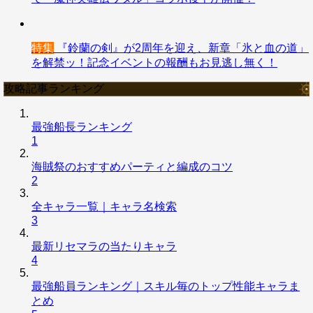
特集
『鈴蘭の剣』が2周年を迎え、新章「氷と血の道」
を解禁ッ！記念イベントの報酬もお見逃し無く！
攻略記事ランキング
最強船長ランキング
1
海賊祭のおすすめパーティと編成のコツ
2
全キャラ一覧｜キャラ名検索
3
最新リセマラの当たりキャラ
4
最強船員ランキング｜スキル毎のトップ性能キャラま
とめ