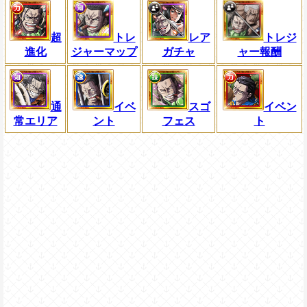
超
トレ
レア
トレジ
進化
ジャーマップ
ガチャ
ャー報酬
通
イベ
スゴ
イベン
常エリア
ント
フェス
ト