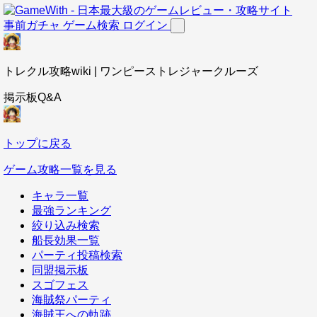
事前ガチャ
ゲーム検索
ログイン
トレクル攻略wiki | ワンピーストレジャークルーズ
掲示板Q&A
トップに戻る
ゲーム攻略一覧を見る
キャラ一覧
最強ランキング
絞り込み検索
船長効果一覧
パーティ投稿検索
同盟掲示板
スゴフェス
海賊祭パーティ
海賊王への軌跡