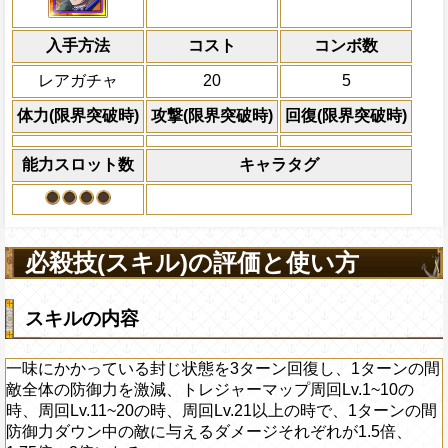
間敵全体の防御力を激減、トレジャーマップ周
倍、体力を1.25倍にす
の時、周回Lv.11~20の時、周回Lv.21以
入手方法
の間防御力ダウン中の敵に与えるダメージそ
コスト
ターン数：8
コンボ数
倍、1.75倍、2倍になる
敵1体のHPを25%減
レアガチャ
20
5
体力の上限を無視して
上限突破
×30倍の全プレイヤ
体力(限界突破時)
攻撃(限界突破時)
回復(限界突破時)
必殺技
(最大体力の2倍上限
えている時、体力満タ
能力スロット数
キャラタグ
になる)、全プレイヤ
果無効を2ターン回復
2ターンの間敵全体の
アクション
を30%下げ、打突タイ
必殺技(スキル)の評価と使い方
げる
スキルの内容
一味にかかっている封じ状態を3ターン回復し、1ターンの間
敵全体の防御力を激減、トレジャーマップ周回Lv.1~10の
時、周回Lv.11~20の時、周回Lv.21以上の時で、1ターンの間
防御力ダウン中の敵に与えるダメージそれぞれが1.5倍、