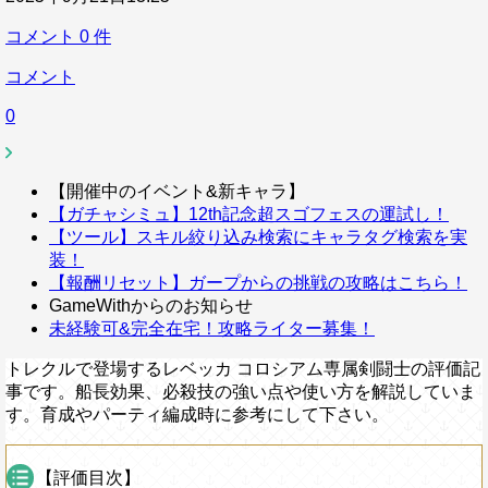
コメント
0
件
コメント
0
【開催中のイベント&新キャラ】
【ガチャシミュ】12th記念超スゴフェスの運試し！
【ツール】スキル絞り込み検索にキャラタグ検索を実
装！
【報酬リセット】ガープからの挑戦の攻略はこちら！
GameWithからのお知らせ
未経験可&完全在宅！攻略ライター募集！
トレクルで登場するレベッカ コロシアム専属剣闘士の評価記
事です。船長効果、必殺技の強い点や使い方を解説していま
す。育成やパーティ編成時に参考にして下さい。
【評価目次】