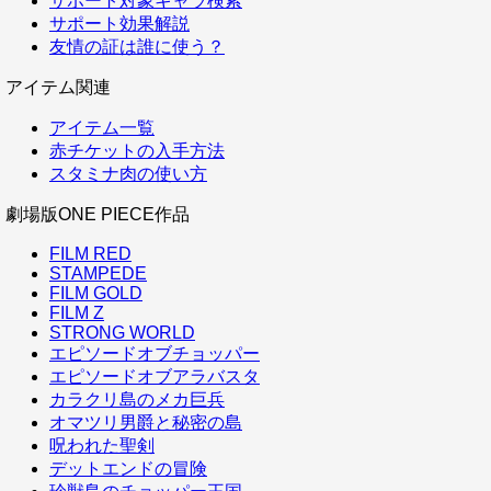
サポート対象キャラ検索
サポート効果解説
友情の証は誰に使う？
アイテム関連
アイテム一覧
赤チケットの入手方法
スタミナ肉の使い方
劇場版ONE PIECE作品
FILM RED
STAMPEDE
FILM GOLD
FILM Z
STRONG WORLD
エピソードオブチョッパー
エピソードオブアラバスタ
カラクリ島のメカ巨兵
オマツリ男爵と秘密の島
呪われた聖剣
デットエンドの冒険