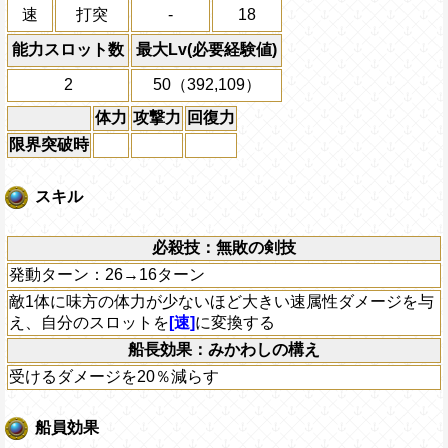
速
打突
-
18
能力スロット数
最大Lv(必要経験値)
2
50（392,109）
体力
攻撃力
回復力
限界突破時
スキル
必殺技：無敗の剣技
発動ターン：26→16ターン
敵1体に味方の体力が少ないほど大きい速属性ダメージを与
え、自分のスロットを
[速]
に変換する
船長効果：みかわしの構え
受けるダメージを20％減らす
船員効果