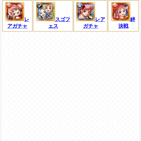
レ
スゴフ
レア
絆
アガチャ
ェス
ガチャ
決戦