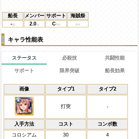
船長
メンバー
サポート
海賊祭
-
2.0
C
キャラ性能表
ステータス
必殺技
共闘性能
サポート
限界突破
船長効果
能力
通常
通常時
26→16ターン
習得する効果
効果
共闘性能
限界突破
画像
タイプ1
タイプ2
力属性から受けるダメージを5%減らす
受けるダメージを25％減らす
冒険開始時の必殺ター
通常時
一味の基礎攻撃力が+50
属性
キャラの攻撃を6倍
敵1体に味方の体力が少ないほど大きい速
Lv上限突破
対象
船長効果
打突
-
[肉]
を取得した際、追加で+300回復
にし、他の属性キャラの
与え、自分のスロットを
[速]
に変換する
キュロス
倍、体力を1.25倍にす
上限突破
力属性
の被ダメ5%減
入手方法
コスト
ターン数：8
コンボ数
スロット封じを5ターン解除する
敵1体のHPを25%減
コロシアム
30
4
体力の上限を無視して