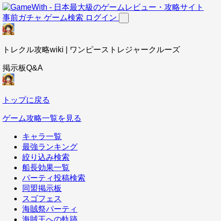
事前ガチャ
ゲーム検索
ログイン
トレクル攻略wiki | ワンピーストレジャークルーズ
掲示板Q&A
トップに戻る
ゲーム攻略一覧を見る
キャラ一覧
最強ランキング
絞り込み検索
船長効果一覧
パーティ投稿検索
同盟掲示板
スゴフェス
海賊祭パーティ
海賊王への軌跡