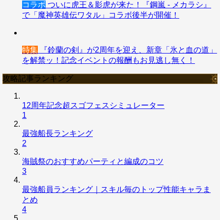
コラボ
ついに虎王＆影虎が来た！『鋼嵐 - メカラシ』
で「魔神英雄伝ワタル」コラボ後半が開催！
特集
『鈴蘭の剣』が2周年を迎え、新章「氷と血の道」
を解禁ッ！記念イベントの報酬もお見逃し無く！
攻略記事ランキング
12周年記念超スゴフェスシミュレーター
1
最強船長ランキング
2
海賊祭のおすすめパーティと編成のコツ
3
最強船員ランキング｜スキル毎のトップ性能キャラま
とめ
4