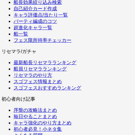
船長効果絞り込み検索
自己紹介カード作成
キャラ評価点/当たり一覧
パーティ編成のコツ
超進化キャラ一覧
船一覧
フェス限所持率チェッカー
リセマラ/ガチャ
最新船長リセマラランキング
船員リセマラランキング
リセマラのやり方
スゴフェス情報まとめ
スゴフェスおすすめランキング
初心者向け記事
序盤の攻略法まとめ
毎日やることまとめ
キャラ強化のやり方まとめ
初心者必見！小ネタ集