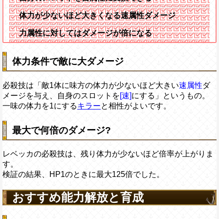
体力が少ないほど大きくなる速属性ダメージ
力属性に対してはダメージが倍になる
体力条件で敵に大ダメージ
必殺技は「敵1体に味方の体力が少ないほど大きい
速属性
ダ
メージを与え、自身のスロットを
[速]
にする」というもの。
一味の体力を1にする
キラー
と相性がよいです。
最大で何倍のダメージ?
レベッカの必殺技は、残り体力が少ないほど倍率が上がりま
す。
検証の結果、HP1のときに最大125倍でした。
おすすめ能力解放と育成