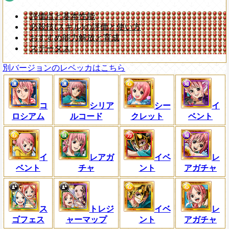
評価点と基本性能
必殺技(スキル)の評価と使い方
おすすめ能力解放と育成
ステータス
別バージョンのレベッカはこちら
コ
シリア
シー
イ
ロシアム
ルコード
クレット
ベント
イ
レアガ
イベ
レ
ベント
チャ
ント
アガチャ
ス
トレジ
イベ
レ
ゴフェス
ャーマップ
ント
アガチャ