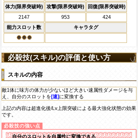
×30倍の全プレイヤ
体力(限界突破時)
攻撃(限界突破時)
回復(限界突破時)
必殺技
(最大体力の2倍上限
2147
953
424
えている時、体力満タ
になる)、全プレイヤ
能力スロット数
キャラタグ
果無効を2ターン回復
2ターンの間敵全体の
アクション
を30%下げ、-タイプ
必殺技(スキル)の評価と使い方
スキルの内容
敵1体に味方の体力が少ないほど大きい速属性ダメージを与
え、自分のスロットを
[速]
に変換する
上記の内容は超進化後/Lv上限突破による最大強化状態の効果
です。
自分のスロットを自属性に変換できる