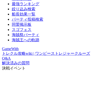
最強ランキング
絞り込み検索
船長効果一覧
パーティ投稿検索
同盟掲示板
スゴフェス
海賊祭パーティ
海賊王への軌跡
GameWith
トレクル攻略wiki | ワンピーストレジャークルーズ
Q&A
解決済みの質問
決戦イベント