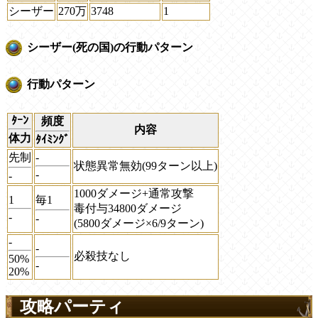
シーザー
270万
3748
1
シーザー(死の国)の行動パターン
行動パターン
ﾀｰﾝ
頻度
内容
体力
ﾀｲﾐﾝｸﾞ
先制
-
状態異常無効(99ターン以上)
-
-
1000ダメージ+通常攻撃
1
毎1
毒付与34800ダメージ
-
-
(5800ダメージ×6/9ターン)
-
-
必殺技なし
50%
-
20%
攻略パーティ