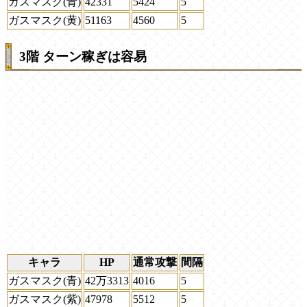
ガスマスク(青)
42331
5424
5
ガスマスク(黄)
51163
4560
5
3階 ターン稼ぎは容易
キャラ
HP
通常攻撃
間隔
ガスマスク(青)
42万3313
4016
5
ガスマスク(紫)
47978
5512
5