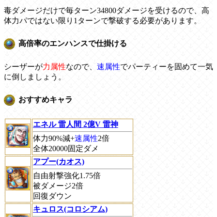
毒ダメージだけで毎ターン34800ダメージを受けるので、高
体力パではない限り1ターンで撃破する必要があります。
高倍率のエンハンスで仕掛ける
シーザーが
力属性
なので、
速属性
でパーティーを固めて一気
に倒しましょう。
おすすめキャラ
エネル 雷人間 2億V 雷神
体力90%減+
速属性
2倍
全体20000固定ダメ
アプー(カオス)
自由射撃強化1.75倍
被ダメージ2倍
回復ダウン
キュロス(コロシアム)