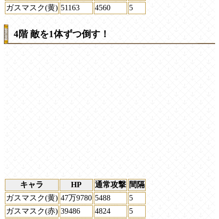
ガスマスク(黄)
51163
4560
5
4階 敵を1体ずつ倒す！
キャラ
HP
通常攻撃
間隔
ガスマスク(黄)
47万9780
5488
5
ガスマスク(赤)
39486
4824
5