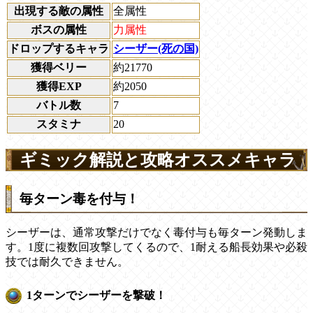
出現する敵の属性
全属性
ボスの属性
力属性
ドロップするキャラ
シーザー(死の国)
獲得ベリー
約21770
獲得EXP
約2050
バトル数
7
スタミナ
20
ギミック解説と攻略オススメキャラ
毎ターン毒を付与！
シーザーは、通常攻撃だけでなく毒付与も毎ターン発動しま
す。1度に複数回攻撃してくるので、1耐える船長効果や必殺
技では耐久できません。
1ターンでシーザーを撃破！