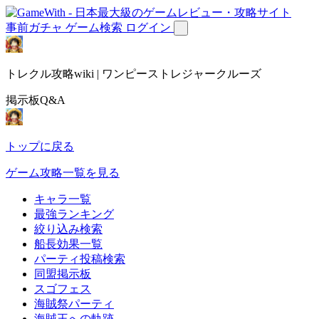
事前ガチャ
ゲーム検索
ログイン
トレクル攻略wiki | ワンピーストレジャークルーズ
掲示板Q&A
トップに戻る
ゲーム攻略一覧を見る
キャラ一覧
最強ランキング
絞り込み検索
船長効果一覧
パーティ投稿検索
同盟掲示板
スゴフェス
海賊祭パーティ
海賊王への軌跡