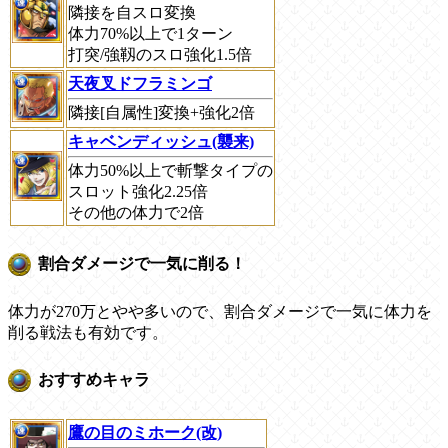
隣接を自スロ変換
体力70%以上で1ターン
打突/強靱のスロ強化1.5倍
天夜叉ドフラミンゴ
隣接[自属性]変換+強化2倍
キャベンディッシュ(襲来)
体力50%以上で斬撃タイプの
スロット強化2.25倍
その他の体力で2倍
割合ダメージで一気に削る！
体力が270万とやや多いので、割合ダメージで一気に体力を
削る戦法も有効です。
おすすめキャラ
鷹の目のミホーク(改)