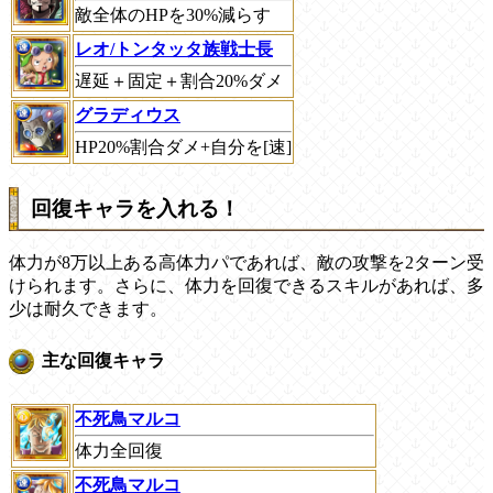
敵全体のHPを30%減らす
レオ/トンタッタ族戦士長
遅延＋固定＋割合20%ダメ
グラディウス
HP20%割合ダメ+自分を[速]
回復キャラを入れる！
体力が8万以上ある高体力パであれば、敵の攻撃を2ターン受
けられます。さらに、体力を回復できるスキルがあれば、多
少は耐久できます。
主な回復キャラ
不死鳥マルコ
体力全回復
不死鳥マルコ