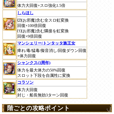
体力大回復+スロ強化1.5倍
しらほし
⑵[お邪魔]含む全スロ虹変換
回復×100倍回復
⑴[お邪魔]含む隣接を虹変換
回復×9倍回復
マンシェリー/トンタッタ族王女
痺れ/毒/猛毒/擬音消し/回復ダウン回復
+体力回復
シャンクス(3周年)
体力を最大体力の50%回復
スロット下段を自属性に変換
コラソン
体力大回復
封じ・船長無効3ターン回復
階ごとの攻略ポイント