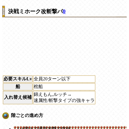
決戦ミホーク改斬撃パ
0
必要スキルLv
全員20ターン以下
船
棺船
錦えもん,ルッチ→
入れ替え候補
速属性/斬撃タイプの強キャラ
階ごとの進め方
1~6階まで通常攻撃で突破。