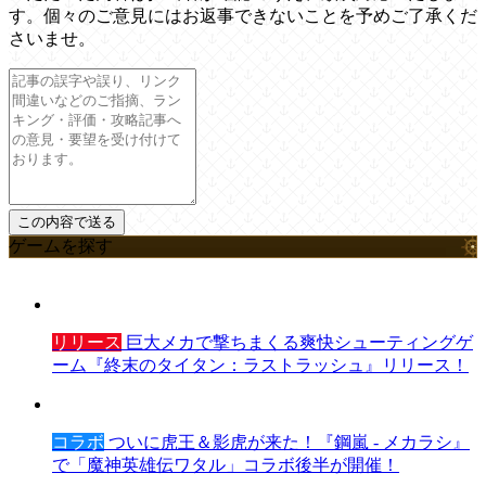
す。個々のご意見にはお返事できないことを予めご了承くだ
さいませ。
ゲームを探す
リリース
巨大メカで撃ちまくる爽快シューティングゲ
ーム『終末のタイタン：ラストラッシュ』リリース！
コラボ
ついに虎王＆影虎が来た！『鋼嵐 - メカラシ』
で「魔神英雄伝ワタル」コラボ後半が開催！