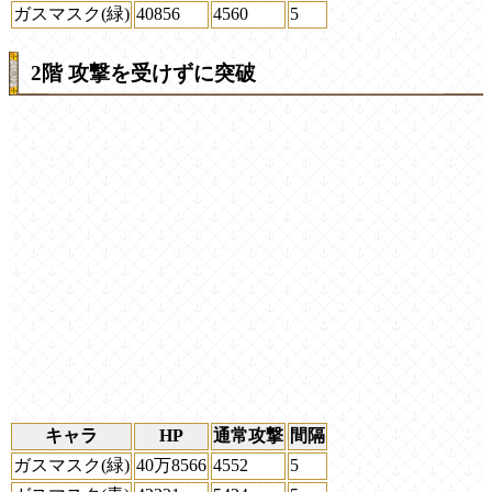
ガスマスク(緑)
40856
4560
5
2階 攻撃を受けずに突破
キャラ
HP
通常攻撃
間隔
ガスマスク(緑)
40万8566
4552
5