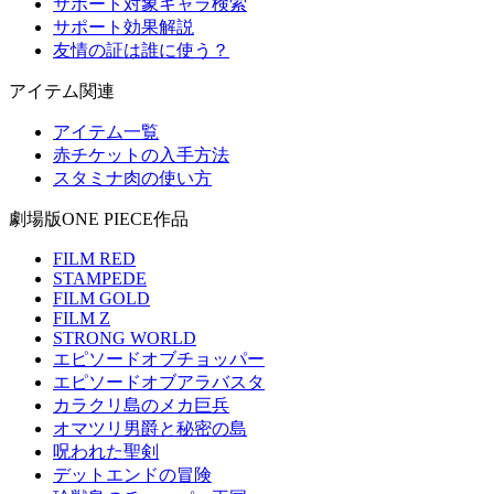
サポート対象キャラ検索
サポート効果解説
友情の証は誰に使う？
アイテム関連
アイテム一覧
赤チケットの入手方法
スタミナ肉の使い方
劇場版ONE PIECE作品
FILM RED
STAMPEDE
FILM GOLD
FILM Z
STRONG WORLD
エピソードオブチョッパー
エピソードオブアラバスタ
カラクリ島のメカ巨兵
オマツリ男爵と秘密の島
呪われた聖剣
デットエンドの冒険