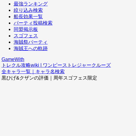
最強ランキング
絞り込み検索
船長効果一覧
パーティ投稿検索
同盟掲示板
スゴフェス
海賊祭パーティ
海賊王への軌跡
GameWith
トレクル攻略wiki | ワンピーストレジャークルーズ
全キャラ一覧｜キャラ名検索
黒ひげ&クザンの評価｜周年スゴフェス限定