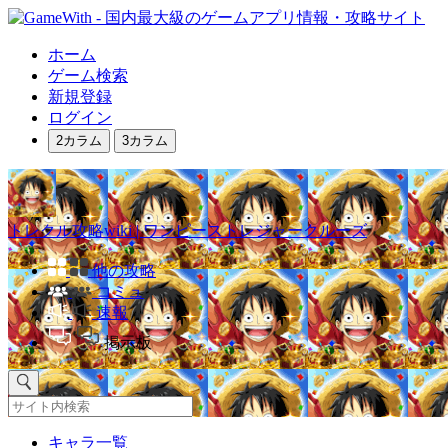
ホーム
ゲーム検索
新規登録
ログイン
2カラム
3カラム
トレクル攻略wiki | ワンピーストレジャークルーズ
他の攻略
コミュ
速報
掲示板
キャラ一覧