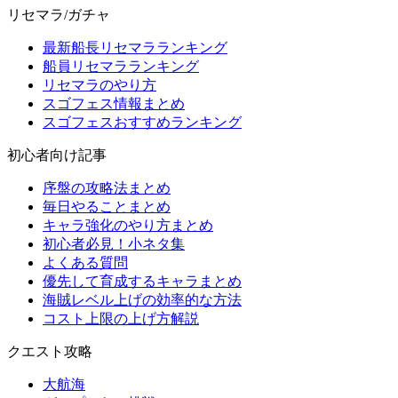
リセマラ/ガチャ
最新船長リセマラランキング
船員リセマラランキング
リセマラのやり方
スゴフェス情報まとめ
スゴフェスおすすめランキング
初心者向け記事
序盤の攻略法まとめ
毎日やることまとめ
キャラ強化のやり方まとめ
初心者必見！小ネタ集
よくある質問
優先して育成するキャラまとめ
海賊レベル上げの効率的な方法
コスト上限の上げ方解説
クエスト攻略
大航海