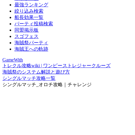
最強ランキング
絞り込み検索
船長効果一覧
パーティ投稿検索
同盟掲示板
スゴフェス
海賊祭パーティ
海賊王への軌跡
GameWith
トレクル攻略wiki | ワンピーストレジャークルーズ
海賊祭のシステム解説と遊び方
シングルマッチ攻略一覧
シングルマッチ_オロチ攻略｜チャレンジ