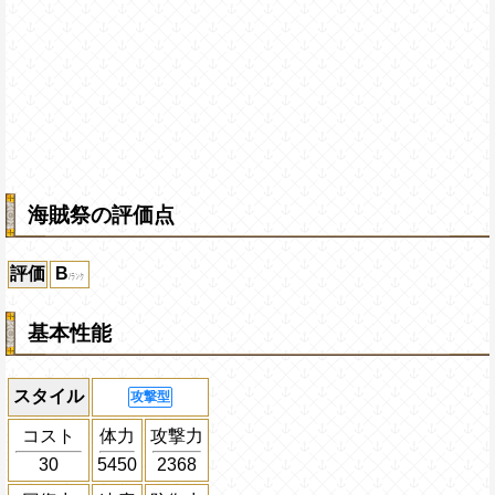
海賊祭の評価点
評価
B
基本性能
スタイル
攻撃型
コスト
体力
攻撃力
30
5450
2368