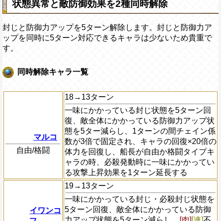
状態異常と敵防御効果を2種同時解除
封じと防御力アップを5ターン解除します。封じと防御力ア
ップを同時に5ターン対応できるキャラは少ないため貴重で
す。
同時解除キャラ一覧
18→13ターン
一味にかかっている封じ状態を5ターン回
復、敵全体にかかっている防御力アップ状
態を5ター減らし、1ターンの間チェイン係
マルコ
数が3倍で固定され、キャラの回復×20倍の
自由/格闘
体力を回復し、船長が自由か格闘タイプキ
ャラの時、必殺発動時に一味にかかってい
る攻撃上昇効果を1ターン延長する
19→13ターン
一味にかかっている封じ・必殺封じ状態を
5ターン回復、敵全体にかかっている防御
イワンコ
力アップ状態を5ターン減らし、
[肉]
[連]
不
フ