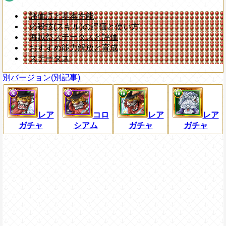
評価点と基本性能
必殺技(スキル)の評価と使い方
海賊祭ステータスと評価
おすすめ能力解放と育成
ステータス
別バージョン(別記事)
レア
コロ
レア
レア
ガチャ
シアム
ガチャ
ガチャ