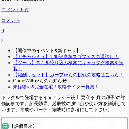
コメント
0
件
コメント
0
【開催中のイベント&新キャラ】
【ガチャシミュ】12th記念超スゴフェスの運試し！
【ツール】スキル絞り込み検索にキャラタグ検索を実
装！
【報酬リセット】ガープからの挑戦の攻略はこちら！
GameWithからのお知らせ
未経験可&完全在宅！攻略ライター募集！
トレクルで登場するイヌアラシ三銃士 要守る”月の獅子”の評
価記事です。船長効果、必殺技の強い点や使い方を解説して
います。育成やパーティ編成時に参考にして下さい。
【評価目次】