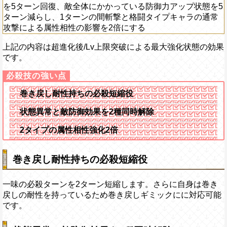
を5ターン回復、敵全体にかかっている防御力アップ状態を5
ターン減らし、1ターンの間斬撃と格闘タイプキャラの通常
攻撃による属性相性の影響を2倍にする
上記の内容は超進化後/Lv上限突破による最大強化状態の効果
です。
巻き戻し耐性持ちの必殺短縮役
状態異常と敵防御効果を2種同時解除
2タイプの属性相性強化2倍
巻き戻し耐性持ちの必殺短縮役
一味の必殺ターンを2ターン短縮します。さらに自身は巻き
戻しの耐性を持っているため巻き戻しギミックにに対応可能
です。