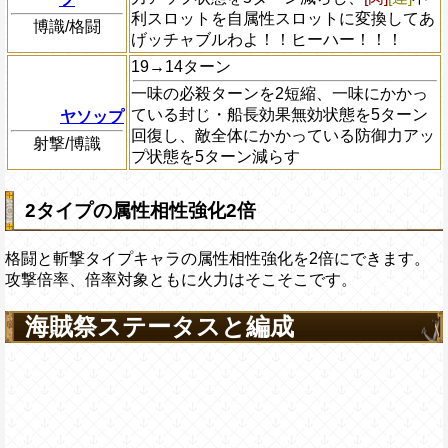
利スロットを自属性スロットに変換してあ
博識/格闘
げッチャブルわよ！！ヒーハー！！！
19→14ターン
一味の必殺ターンを2短縮、一味にかかっ
ている封じ・船長効果無効状態を5ターン
ヤソップ
回復し、敵全体にかかっている防御力アッ
射撃/博識
プ状態を5ターン減らす
2タイプの属性相性強化2倍
格闘と斬撃タイプキャラの属性相性強化を2倍にできます。
攻撃倍率、倍率対象ともに火力はそこそこです。
海賊祭ステータスと編成