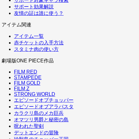
サポート対象キャラ検索
サポート効果解説
友情の証は誰に使う？
アイテム関連
アイテム一覧
赤チケットの入手方法
スタミナ肉の使い方
劇場版ONE PIECE作品
FILM RED
STAMPEDE
FILM GOLD
FILM Z
STRONG WORLD
エピソードオブチョッパー
エピソードオブアラバスタ
カラクリ島のメカ巨兵
オマツリ男爵と秘密の島
呪われた聖剣
デットエンドの冒険