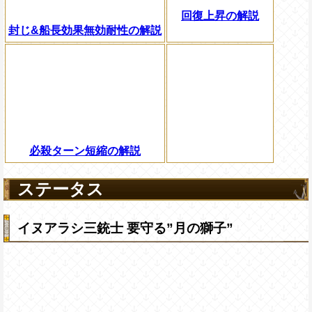
回復上昇の解説
封じ&船長効果無効耐性の解説
必殺ターン短縮の解説
ステータス
イヌアラシ三銃士 要守る”月の獅子”