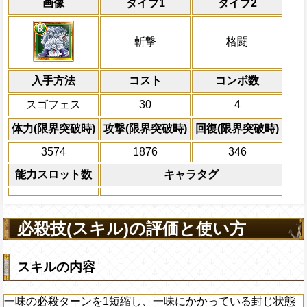
能
通常
18→12ターン
共闘性能
通常時
効果
限界突破
画像
タイプ1
タイプ2
習得する効果
力
自分の基礎攻撃力の8%をサポート対象キ
冒険開始時の必殺ターンを2短縮し、斬撃
冒険開始時の必殺ター
通常時
力に上乗せする
ャラの攻撃を2.25倍、体力を1.2内にする
属性
キャラの攻撃を6倍
自分は必殺ターン巻き戻しを2ターン
一味の必殺ターンを1短縮し、一味にかか
船長効果
斬撃
格闘
にし、他の属性キャラの
態を5ターン回復、敵全体にかかっている
Lv上限突破
対象
斬撃と格闘タイプキャラの基礎ステー
倍、体力を1.25倍にす
態を5ターン減らし、1ターンの間斬撃と
斬撃タイプキャラ
る
入手方法
の通常攻撃による属性相性の影響を2倍に
コスト
ターン数：10
コンボ数
冒険開始時の自分の必殺ターンを3短
全ての防御効果・防御
上限突破
スゴフェス
30
4
外のダメージを1にす
自分のスロット封じ状態を5ターン回
必殺技
て敵全体に200万ダ
体力(限界突破時)
攻撃(限界突破時)
回復(限界突破時)
自分の攻撃がPERFECTならば、80
プレイヤーの一味の属
3574
1876
346
最終ヒット時のダメージが8%上乗せ
属性スロットに変換し
ーンを2短縮する
能力スロット数
キャラタグ
2ターンの間敵全体の
アクション
を30%下げ、格闘タイ
げる
必殺技(スキル)の評価と使い方
スキルの内容
一味の必殺ターンを1短縮し、一味にかかっている封じ状態