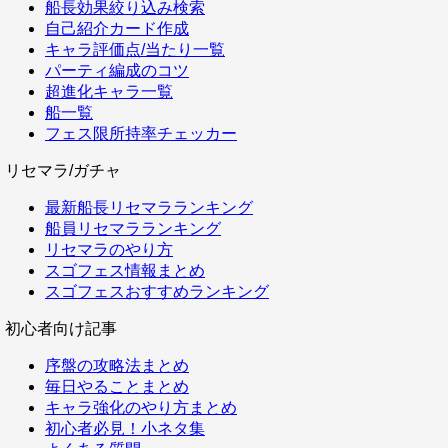
船長効果絞り込み検索
自己紹介カード作成
キャラ評価点/当たり一覧
パーティ編成のコツ
超進化キャラ一覧
船一覧
フェス限所持率チェッカー
リセマラ/ガチャ
最新船長リセマラランキング
船員リセマラランキング
リセマラのやり方
スゴフェス情報まとめ
スゴフェスおすすめランキング
初心者向け記事
序盤の攻略法まとめ
毎日やることまとめ
キャラ強化のやり方まとめ
初心者必見！小ネタ集