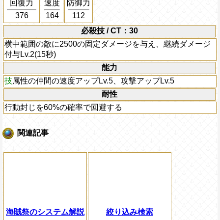
回復力
速度
防御力
376
164
112
必殺技 / CT：30
横中範囲の敵に2500の固定ダメージを与え、継続ダメージ
付与Lv.2(15秒)
能力
技
属性の仲間の速度アップLv.5、攻撃アップLv.5
耐性
行動封じを60%の確率で回避する
関連記事
海賊祭のシステム解説
絞り込み検索