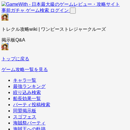
事前ガチャ
ゲーム検索
ログイン
トレクル攻略wiki | ワンピーストレジャークルーズ
掲示板Q&A
トップに戻る
ゲーム攻略一覧を見る
キャラ一覧
最強ランキング
絞り込み検索
船長効果一覧
パーティ投稿検索
同盟掲示板
スゴフェス
海賊祭パーティ
海賊王への軌跡