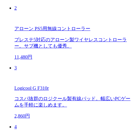
2
アローン PS5用無線コントローラー
プレステ5対応のアローン製ワイヤレスコントローラ
ー。サブ機としても優秀。
11,480円
3
Logicool G F310r
コスパ抜群のロジクール製有線パッド。幅広いPCゲー
ムを手軽に楽しめます。
2,860円
4