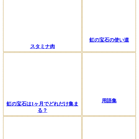
虹の宝石の使い道
スタミナ肉
用語集
虹の宝石は1ヶ月でどれだけ集ま
る？