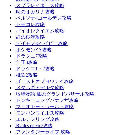
スプラレイダース攻略
時のオカリナ攻略
ペルソナ4ゴールデン攻略
トモコレ攻略
バイオレクイエム攻略
紅の砂漠攻略
デイモン&ベイビー攻略
ポケモンZA攻略
ドラクエ7攻略
仁王3攻略
ドラクエ1・2攻略
桃鉄2攻略
ゴーストオブヨウテイ攻略
メタルギアデルタ攻略
牧場物語 風のグランドバザール攻略
ドンキーコングバナンザ攻略
マリオカートワールド攻略
モンハンワイルズ攻略
エルデンリング攻略
Blades of Fire攻略
ファンタジーライフi攻略