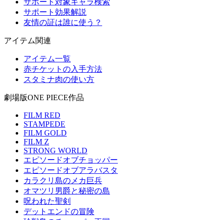
サポート対象キャラ検索
サポート効果解説
友情の証は誰に使う？
アイテム関連
アイテム一覧
赤チケットの入手方法
スタミナ肉の使い方
劇場版ONE PIECE作品
FILM RED
STAMPEDE
FILM GOLD
FILM Z
STRONG WORLD
エピソードオブチョッパー
エピソードオブアラバスタ
カラクリ島のメカ巨兵
オマツリ男爵と秘密の島
呪われた聖剣
デットエンドの冒険