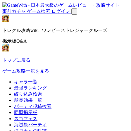
事前ガチャ
ゲーム検索
ログイン
トレクル攻略wiki | ワンピーストレジャークルーズ
掲示板Q&A
トップに戻る
ゲーム攻略一覧を見る
キャラ一覧
最強ランキング
絞り込み検索
船長効果一覧
パーティ投稿検索
同盟掲示板
スゴフェス
海賊祭パーティ
海賊王への軌跡