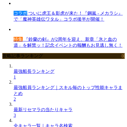
コラボ
ついに虎王＆影虎が来た！『鋼嵐 - メカラシ』
で「魔神英雄伝ワタル」コラボ後半が開催！
特集
『鈴蘭の剣』が2周年を迎え、新章「氷と血の
道」を解禁ッ！記念イベントの報酬もお見逃し無く！
攻略記事ランキング
最強船長ランキング
1
最強船員ランキング｜スキル毎のトップ性能キャラま
とめ
2
最新リセマラの当たりキャラ
3
全キャラ一覧｜キャラ名検索