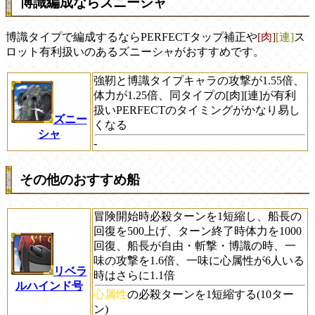
博識編成ならズニーシャ
博識タイプで編成するならPERFECTタップ補正や
[肉]
[連]
ス
ロット有利扱いのあるズニーシャがおすすめです。
強靭と博識タイプキャラの攻撃が1.55倍、
体力が1.25倍、同タイプの[肉][連]が有利
扱いPERFECTのタイミングがかなり易し
ズニー
くなる
シャ
-
その他のおすすめ船
冒険開始時必殺ターンを1短縮し、船長の
回復を500上げ、ターン終了時体力を1000
回復、船長が自由・斬撃・博識の時、一
味の攻撃を1.6倍、一味に心属性が6人いる
リベラ
時はさらに1.1倍
ルハインド号
心属性
の必殺ターンを1短縮する(10ター
ン)