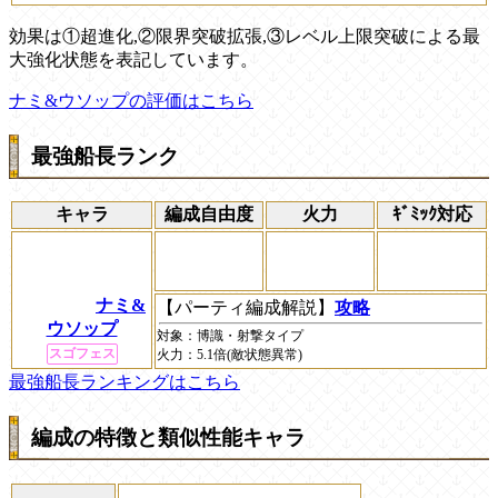
効果は①超進化,②限界突破拡張,③レベル上限突破による最
大強化状態を表記しています。
ナミ&ウソップの評価はこちら
最強船長ランク
キャラ
編成自由度
火力
ｷﾞﾐｯｸ対応
ナミ&
【パーティ編成解説】
攻略
ウソップ
対象：
博識
・
射撃
タイプ
スゴフェス
火力：
5.1倍(敵状態異常)
最強船長ランキングはこちら
編成の特徴と類似性能キャラ