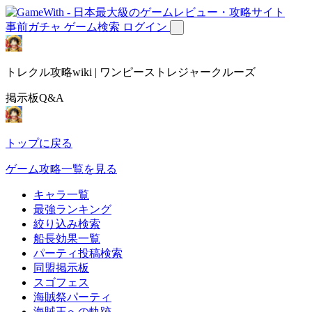
事前ガチャ
ゲーム検索
ログイン
トレクル攻略wiki | ワンピーストレジャークルーズ
掲示板Q&A
トップに戻る
ゲーム攻略一覧を見る
キャラ一覧
最強ランキング
絞り込み検索
船長効果一覧
パーティ投稿検索
同盟掲示板
スゴフェス
海賊祭パーティ
海賊王への軌跡