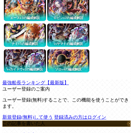
エースv3の編成解説
ロビンv2の編成解説
ナミv3の編成解説
vsヤマトの編成解説
vsカイドウv2の編成解説
ゾロv4の編成解説
最強船長ランキング【最新版】
ユーザー登録のご案内
ユーザー登録(無料)することで、この機能を使うことができ
ます。
新規登録(無料)して使う
登録済みの方はログイン
この記事を書いた人