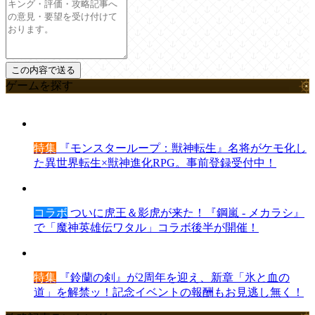
ゲームを探す
特集
『モンスターループ：獣神転生』名将がケモ化し
た異世界転生×獣神進化RPG。事前登録受付中！
コラボ
ついに虎王＆影虎が来た！『鋼嵐 - メカラシ』
で「魔神英雄伝ワタル」コラボ後半が開催！
特集
『鈴蘭の剣』が2周年を迎え、新章「氷と血の
道」を解禁ッ！記念イベントの報酬もお見逃し無く！