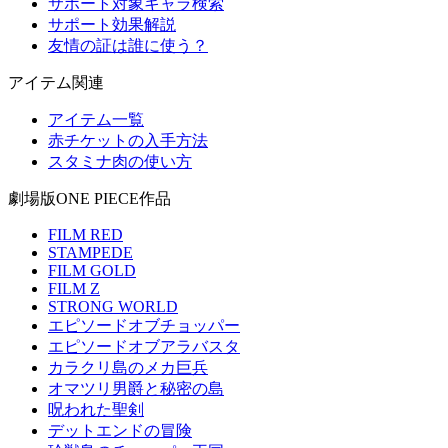
サポート対象キャラ検索
サポート効果解説
友情の証は誰に使う？
アイテム関連
アイテム一覧
赤チケットの入手方法
スタミナ肉の使い方
劇場版ONE PIECE作品
FILM RED
STAMPEDE
FILM GOLD
FILM Z
STRONG WORLD
エピソードオブチョッパー
エピソードオブアラバスタ
カラクリ島のメカ巨兵
オマツリ男爵と秘密の島
呪われた聖剣
デットエンドの冒険