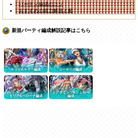
パーティ編成のコツ
おすすめの能力解放と船
新規パーティ編成解説記事はこちら
キッド&キラー編成
ロー&ベポ編成
ドフラミンゴ&シュガー
モリア&ペローナ編成
編成