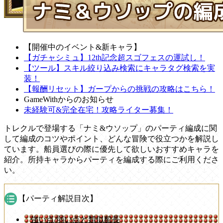
【開催中のイベント&新キャラ】
【ガチャシミュ】12th記念超スゴフェスの運試し！
【ツール】スキル絞り込み検索にキャラタグ検索を実
装！
【報酬リセット】ガープからの挑戦の攻略はこちら！
GameWithからのお知らせ
未経験可&完全在宅！攻略ライター募集！
トレクルで登場する「ナミ&ウソップ」のパーティ編成に関
して編成のコツやポイント、どんな冒険で役立つかを解説し
ています。船員選びの際に優先して欲しいおすすめキャラを
紹介。所持キャラからパーティを編成する際にご利用くださ
い。
【パーティ解説目次】
強い点/弱い点と類似船長