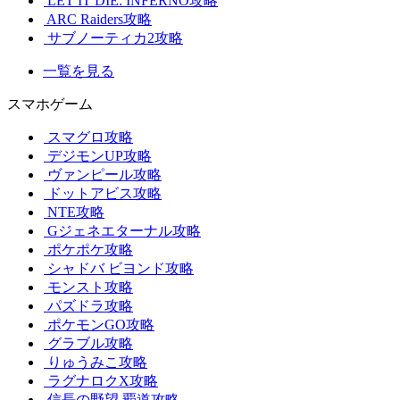
LET IT DIE: INFERNO攻略
ARC Raiders攻略
サブノーティカ2攻略
一覧を見る
スマホゲーム
スマグロ攻略
デジモンUP攻略
ヴァンピール攻略
ドットアビス攻略
NTE攻略
Gジェネエターナル攻略
ポケポケ攻略
シャドバ ビヨンド攻略
モンスト攻略
パズドラ攻略
ポケモンGO攻略
グラブル攻略
りゅうみこ攻略
ラグナロクX攻略
信長の野望 覇道攻略